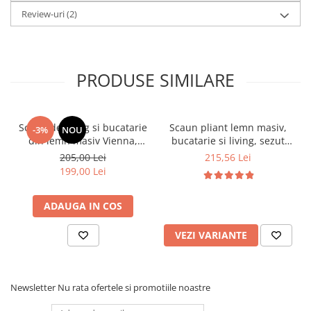
Review-uri
(2)
PRODUSE SIMILARE
Scaun de living si bucatarie
Scaun pliant lemn masiv,
-3%
NOU
din lemn masiv Vienna,
bucatarie si living, sezut
tapiterie stofa,100 kg,
tapitat cu piele ecologica,
205,00 Lei
215,56 Lei
94x49x40 cm, nuc/bej
100 kg, cires
199,00 Lei
ADAUGA IN COS
VEZI VARIANTE
Newsletter
Nu rata ofertele si promotiile noastre