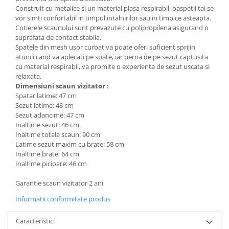
Construit cu metalice si un material plasa respirabil, oaspetii tai se
Mese gradinita
vor simti confortabil in timpul intalnirilor sau in timp ce asteapta.
Scaune gradinita
Cotierele scaunului sunt prevazute cu polipropilena asigurand o
suprafata de contact stabila.
Set mese si scaune gradinita
Spatele din mesh usor curbat va poate oferi suficient sprijin
Mobilier copii
atunci cand va aplecati pe spate, iar perna de pe sezut captusita
cu material respirabil, va promite o experienta de sezut uscata si
Mobila camera copii
relaxata.
Scaune birou pentru copii
Dimensiuni scaun vizitator :
Saltele patuturi copii
Spatar latime: 47 cm
Sezut latime: 48 cm
Paturi copii
Sezut adancime: 47 cm
Masa si scaune gradinita
Inaltime sezut: 46 cm
Inaltime totala scaun: 90 cm
Seturi comode living si dormitor
Latime sezut maxim cu brate: 58 cm
Inaltime brate: 64 cm
Inaltime picioare: 46 cm
Garantie scaun vizitator 2 ani
Informatii conformitate produs
Caracteristici