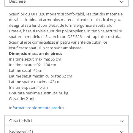
Descriere
Mese gradinita
Scaun birou OFF 326 modern si confortabil, realizat din materiale
Scaune gradinita
durabile, imbinand armonios materialul textil cu plasticul negru,
Set mese si scaune gradinita
designul sau fiind completat de forma ergonica a spatarului.
Mobilier copii
Bratele, baza si rolele sunt din polipropilena, in timp ce sezutul si
spatarulu modelului Scaun birou OFF 326 sunt tapitate cu stofa.
Mobila camera copii
Scaunul este comercializat in patru variante de culori, ce
Scaune birou pentru copii
insufletesc spatiul in care sunt amplasate.
Dimensiuni scaun de birou:
Saltele patuturi copii
Inaltime sezut maxima: 55 cm
Paturi copii
Inaltime scaun: 92 - 104 cm
Latime sezut: 49 cm
Masa si scaune gradinita
Latime sezut maxim cu brate: 62 cm
Seturi comode living si dormitor
Latime spatar maxima: 43 cm
Inaltime spatar: 40 cm
Greutate maxima sustinuta: 90 kg
Garantie: 2 ani
Informatii conformitate produs
Caracteristici
Review-uri
(1)