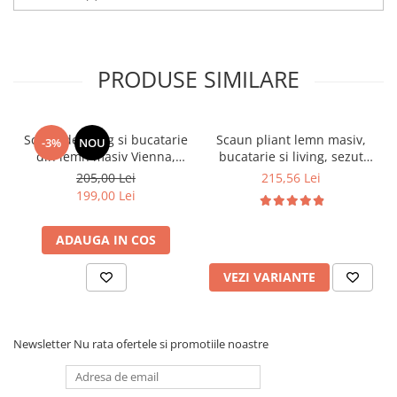
PRODUSE SIMILARE
Scaun de living si bucatarie
Scaun pliant lemn masiv,
-3%
NOU
din lemn masiv Vienna,
bucatarie si living, sezut
tapiterie stofa,100 kg,
tapitat cu piele ecologica,
205,00 Lei
215,56 Lei
94x49x40 cm, nuc/bej
100 kg, cires
199,00 Lei
ADAUGA IN COS
VEZI VARIANTE
Newsletter
Nu rata ofertele si promotiile noastre