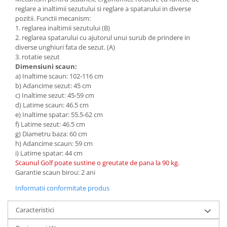
reglare a inaltimii sezutului si reglare a spatarului in diverse
pozitii. Functii mecanism:
1. reglarea inaltimii sezutului (B)
2. reglarea spatarului cu ajutorul unui surub de prindere in
diverse unghiuri fata de sezut. (A)
3. rotatie sezut
Dimensiuni scaun:
a) Inaltime scaun: 102-116 cm
b) Adancime sezut: 45 cm
c) Inaltime sezut: 45-59 cm
d) Latime scaun: 46.5 cm
e) Inaltime spatar: 55.5-62 cm
f) Latime sezut: 46.5 cm
g) Diametru baza: 60 cm
h) Adancime scaun: 59 cm
i) Latime spatar: 44 cm
Scaunul Golf poate sustine o greutate de pana la 90 kg.
Garantie scaun birou: 2 ani
Informatii conformitate produs
Caracteristici