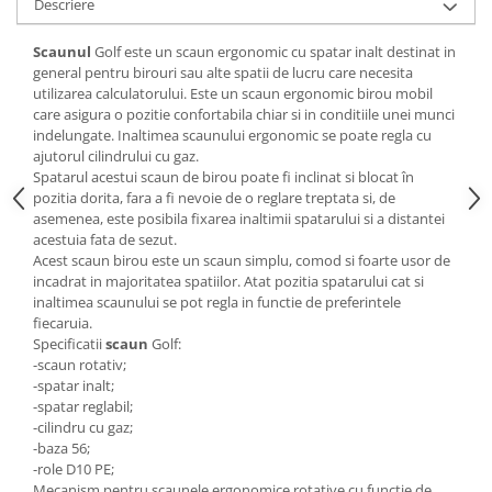
Descriere
Mese gradinita
Scaunul
Golf este un scaun ergonomic cu spatar inalt destinat in
Scaune gradinita
general pentru birouri sau alte spatii de lucru care necesita
Set mese si scaune gradinita
utilizarea calculatorului. Este un scaun ergonomic birou mobil
Mobilier copii
care asigura o pozitie confortabila chiar si in conditiile unei munci
indelungate. Inaltimea scaunului ergonomic se poate regla cu
Mobila camera copii
ajutorul cilindrului cu gaz.
Scaune birou pentru copii
Spatarul acestui scaun de birou poate fi inclinat si blocat în
pozitia dorita, fara a fi nevoie de o reglare treptata si, de
Saltele patuturi copii
asemenea, este posibila fixarea inaltimii spatarului si a distantei
Paturi copii
acestuia fata de sezut.
Acest scaun birou este un scaun simplu, comod si foarte usor de
Masa si scaune gradinita
incadrat in majoritatea spatiilor. Atat pozitia spatarului cat si
Seturi comode living si dormitor
inaltimea scaunului se pot regla in functie de preferintele
fiecaruia.
Specificatii
scaun
Golf:
-scaun rotativ;
-spatar inalt;
-spatar reglabil;
-cilindru cu gaz;
-baza 56;
-role D10 PE;
Mecanism pentru scaunele ergonomice rotative cu functie de