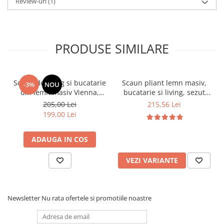
Review-uri
(1)
PRODUSE SIMILARE
Scaun de living si bucatarie
Scaun pliant lemn masiv,
-3%
NOU
din lemn masiv Vienna,
bucatarie si living, sezut
tapiterie stofa,100 kg,
tapitat cu piele ecologica,
205,00 Lei
215,56 Lei
94x49x40 cm, nuc/bej
100 kg, cires
199,00 Lei
ADAUGA IN COS
VEZI VARIANTE
Newsletter
Nu rata ofertele si promotiile noastre