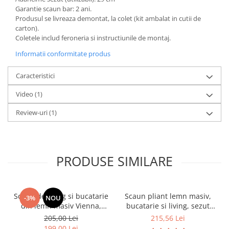
Garantie scaun bar: 2 ani.
Produsul se livreaza demontat, la colet (kit ambalat in cutii de
carton).
Coletele includ feroneria si instructiunile de montaj.
Informatii conformitate produs
Caracteristici
Video
(1)
Review-uri
(1)
PRODUSE SIMILARE
Scaun de living si bucatarie
Scaun pliant lemn masiv,
-3%
NOU
din lemn masiv Vienna,
bucatarie si living, sezut
tapiterie stofa,100 kg,
tapitat cu piele ecologica,
205,00 Lei
215,56 Lei
94x49x40 cm, nuc/bej
100 kg, cires
199,00 Lei