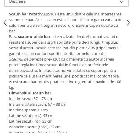
Descriere
Mese gradinita
Scaun bar rotativ
ABS101 este unul dintre cele mai interesante
Scaune gradinita
scaune de bar. Acest scaun este disponibil intr-o gama variata de
Set mese si scaune gradinita
culori pentru a se integra in decorul oricarei incaperi dotate cu
Mobilier copii
bar.
Baza
scaunului de bar
este realizata din otel cromat, avand o
Mobila camera copii
rezistenta superioara si o fiabilitate buna de-a lungul timpului.
Scaune birou pentru copii
Sezutul acestui scaun este realizat din plastic ABS (tripolimer) si
garanteaza un confort sporit datorita formelor curbate.
Saltele patuturi copii
Scaunul de bar
este prevazut cu o maneta cu ajutorul careia
Paturi copii
puteti regla inaltimea scaunului in functie de preferintele
dumneavoastra. In plus, scaunul vine dotat cu suport pentru
Masa si scaune gradinita
picioare ce ajuta la mentinerea unei pozitii cat mai confortabile.
Seturi comode living si dormitor
Acest scaun bar rotativ poate sustine o greutate maxima de 100
kg.
Dimensiuni scaun bar:
Inaltim sezut: 57 – 78 cm
Inaltime totala scaun: 67 – 88 cm
Inaltime spatar: 10 cm
Latime sezut (ext.): 43 cm
Latime sezut (int.): 33 cm
Adancime sezut (total): 37 cm
Adancime sezut (utilizabil): 29 cm