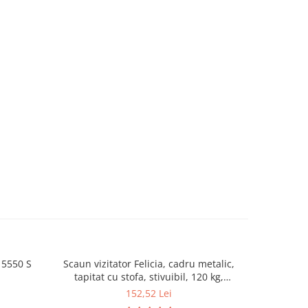
 5550 S
Scaun vizitator Felicia, cadru metalic,
Sca
tapitat cu stofa, stivuibil, 120 kg,
gri/negru
152,52 Lei