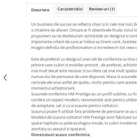
Top saltele 5 cm
Scaune manager
Top saltele 10 cm
Caracteristici
Review-uri
(1)
Descriere
Mobilier bucatarie
Top saltele memory 5 cm
Mese bucatarie
Un business de succes se reflecta chiar si in cele mai mici de
Top saltele MemoHR 6.5 cm
o intalnire de afaceri. Oricare ar fi obiectivele finale, totul
Scaune pentru bucatarie
Saltele ieftine
propunem sa ne desfasuram activitatile iar designul si con
Mobila bucatarie
importante criterii de care ar trebui sa tinem cont. Acestea
Saltele cu plasa de arcuri
Seturi mese si scaune bucatarie
imagini definita de profesionalism si incredere in tot ceea
Saltele cu spuma
Mobilier hol
Este de preferat ca designul unei sali de conferinte sa tina
Mobila hol
printre care: culori si mobilier potrivit , de preferat, achizi
mai mult decat este necesar si sa ofere cat mai mult spatiu
Suporturi si rafturi pantofi
numarului de persoane de care dispune). Masa si scaunele 
Portmantouri
centrale ale unui astfel de spatiu, motiv pentru care aceste
Pantofare
momentul achizitionarii.
Scaunele conferinta HM Prestige au un profil subtire, cu f
Seturi mobilier hol
confera un aspect modern, recomandat atat pentru utilizare
Stender haine
de asteptare, cat si ca si scaune pentru vizitatori.
Suport pentru umerase
Scaunul poate fi utilizat fara probleme de persoane ce au
Modelul de scaune vizitatori HM Prestige sunt fabricate cu
Etajere
spatar tapitate cu piele ecologica moale, in culori moderne
Cuiere
asortata cu sezutul si spatarul.
Dimensiuni scaun conferinta
:
Mobilier gradinita