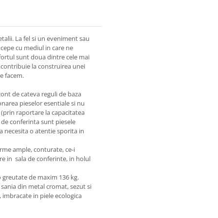
talii. La fel si un eveniment sau
 incepe cu mediul in care ne
fortul sunt doua dintre cele mai
 contribuie la construirea unei
 ce facem.
 cont de cateva reguli de baza
tionarea pieselor esentiale si nu
 (prin raportare la capacitatea
de conferinta sunt piesele
a necesita o atentie sporita in
orme ample, conturate, ce-i
 in sala de conferinte, in holul
 o greutate de maxim 136 kg.
 sania din metal cromat, sezut si
, imbracate in piele ecologica