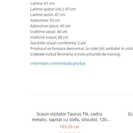
Latime: 61 cm
Mese gradinita
Latime spatar (int.): 47 cm
Latime sezut: 47 cm
Scaune gradinita
Adancime: 55 cm
Set mese si scaune gradinita
Adancime sezut: 45 cm
Mobilier copii
Inaltime sezut: 46 cm
Inaltime scaun: 88 cm
Mobila camera copii
Garantie scaun conferinta: 2 ani
Scaune birou pentru copii
Produsul se livreaza demontat, la colet (kit ambalat in cutii
Coletele includ feroneria si instructiunile de montaj.
Saltele patuturi copii
Paturi copii
Informatii conformitate produs
Masa si scaune gradinita
Seturi comode living si dormitor
Scaun vizitator Taurus TN, cadru
Sc
metalic, tapitat cu stofa, stivuibil, 120
kg, negru
183,03 Lei