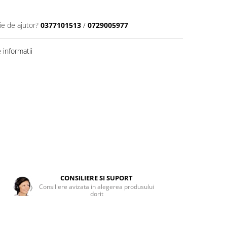
ie de ajutor?
0377101513
/
0729005977
informatii
CONSILIERE SI SUPORT
Consiliere avizata in alegerea produsului
dorit