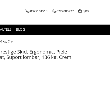
0377101513
0729005977
0,00
ALTELE
BLOG
36 kg, Crem
estige Skid, Ergonomic, Piele
at, Suport lombar, 136 kg, Crem