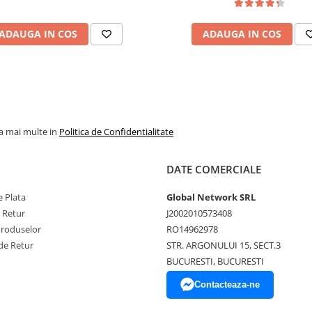
ADAUGA IN COS
ADAUGA IN COS
la mai multe in
Politica de Confidentialitate
DATE COMERCIALE
 Plata
Global Network SRL
e Retur
J2002010573408
Produselor
RO14962978
de Retur
STR. ARGONULUI 15, SECT.3
BUCURESTI, BUCURESTI
Contacteaza-ne