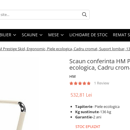
ILIER
SCAUNE
MESE
LICHIDARE DE STOC
REMAT S
 Prestige Skid, Ergonomic, Piele ecologica, Cadru cromat, Suport lombar, 1
Scaun conferinta HM Pr
ecologica, Cadru crom
HM
1 Review
532,81 Lei
Tapiterie
- Piele ecologica
Kg sustinute
-136 kg
Garantie-
2 ani
STOC EPUIZAT