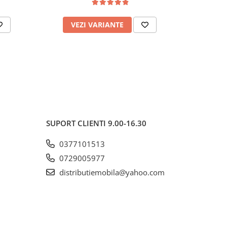
VEZI VARIANTE
AD
SUPORT CLIENTI
9.00-16.30
0377101513
0729005977
distributiemobila@yahoo.com