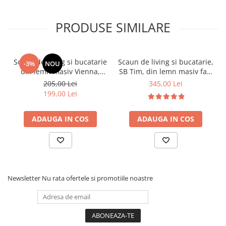
PRODUSE SIMILARE
Scaun de living si bucatarie
Scaun de living si bucatarie,
-3%
NOU
din lemn masiv Vienna,
SB Tim, din lemn masiv fag,
tapiterie stofa,100 kg,
tapiterie stofa, lacuit, 120
205,00 Lei
345,00 Lei
94x49x40 cm, nuc/bej
kg, 96x43x40 cm, Alb/Rosu
199,00 Lei
ADAUGA IN COS
ADAUGA IN COS
Newsletter
Nu rata ofertele si promotiile noastre