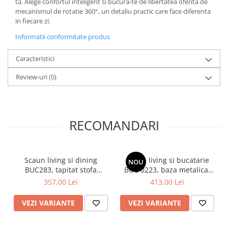
ta. Alege confortul inteligent si bucura-te de libertatea oferita de
mecanismul de rotatie 360°, un detaliu practic care face diferenta
in fiecare zi.
Informatii conformitate produs
Caracteristici
Review-uri
(0)
RECOMANDARI
Scaun living si dining
Scaun living si bucatarie
NOU
BUC283, tapitat stofa
BUC 0223, baza metalica,
boucle, structura metalica,
tapiterie catifea, rotativ, 100
357,00 Lei
413,00 Lei
modern,100 kg
kg
VEZI VARIANTE
VEZI VARIANTE