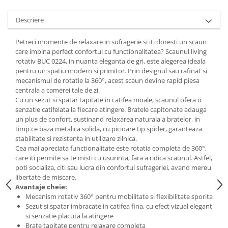
Mese gradinita
Descriere
Scaune gradinita
Set mese si scaune gradinita
Petreci momente de relaxare in sufragerie si iti doresti un scaun
care imbina perfect confortul cu functionalitatea? Scaunul living
Mobilier copii
rotativ BUC 0224, in nuanta eleganta de gri, este alegerea ideala
Mobila camera copii
pentru un spatiu modern si primitor. Prin designul sau rafinat si
mecanismul de rotatie la 360°, acest scaun devine rapid piesa
Scaune birou pentru copii
centrala a camerei tale de zi.
Saltele patuturi copii
Cu un sezut si spatar tapitate in catifea moale, scaunul ofera o
Paturi copii
senzatie catifelata la fiecare atingere. Bratele capitonate adauga
un plus de confort, sustinand relaxarea naturala a bratelor, in
Masa si scaune gradinita
timp ce baza metalica solida, cu picioare tip spider, garanteaza
Seturi comode living si dormitor
stabilitate si rezistenta in utilizare zilnica.
Cea mai apreciata functionalitate este rotatia completa de 360°,
care iti permite sa te misti cu usurinta, fara a ridica scaunul. Astfel,
poti socializa, citi sau lucra din confortul sufrageriei, avand mereu
libertate de miscare.
Avantaje cheie:
Mecanism rotativ 360° pentru mobilitate si flexibilitate sporita
Sezut si spatar imbracate in catifea fina, cu efect vizual elegant
si senzatie placuta la atingere
Brate tapitate pentru relaxare completa