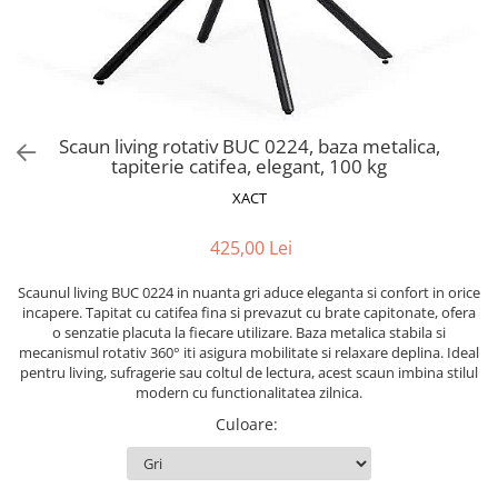
Scaune pliante
Saltele Pocket
Noptiere
Scaune birou
Saltele cu arcuri impachetate
Paturi
individual
Scaune profesionale
Seturi de pat si saltea
Saltele Memory Pocket
Masute de toaleta
Scaune Lemn
Saltele Memory Foam
Mobilier living
Scaune birou copii
Scaun living rotativ BUC 0224, baza metalica,
Saltele Memory Pocket
Scaune pentru living
tapiterie catifea, elegant, 100 kg
Scaune resigilate
Saltele cu plasa arcuri
Seturi comode living si vitrine
XACT
Scaune gradinita
Saltele cu spuma
Mobila living
Saltele cu spuma
Scaune conferinta
425,00 Lei
Comode living
Saltele cu spuma poliuretanica
Scaune terasa si outdoor
Set mese plus scaune
Scaunul living BUC 0224 in nuanta gri aduce eleganta si confort in orice
Saltele Latex
Mobilier birou
incapere. Tapitat cu catifea fina si prevazut cu brate capitonate, ofera
o senzatie placuta la fiecare utilizare. Baza metalica stabila si
Saltele Memory
Scaune ergonomice
mecanismul rotativ 360° iti asigura mobilitate si relaxare deplina. Ideal
Saltele 140x200
Etajere Birou
pentru living, sufragerie sau coltul de lectura, acest scaun imbina stilul
modern cu functionalitatea zilnica.
Saltele 160x200
Dulap birou
Culoare
:
Birouri
Saltele 180x200
Scaune pentru birou
Top saltele
Scaune pentru vizitatori