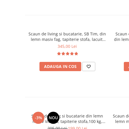
Mese gradinita
Scaune gradinita
Set mese si scaune gradinita
Mobilier copii
Scaun de living si bucatarie, SB Tim, din
Scaun d
Mobila camera copii
lemn masiv fag, tapiterie stofa, lacuit,
din lemn
120 kg, 96x43x40 cm, Alb/Maro
Scaune birou pentru copii
345,00 Lei
Saltele patuturi copii
Paturi copii
ADAUGA IN COS
Masa si scaune gradinita
Seturi comode living si dormitor
Scaun de living si bucatarie din lemn
Scaun de
-3%
NOU
masiv Vienna, tapiterie stofa,100 kg,
lemn ma
94x49x40 cm, nuc/bej
120
205,00 Lei
199,00 Lei