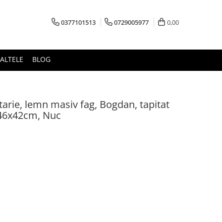
0377101513
0729005977
0,00
ALTELE
BLOG
tarie, lemn masiv fag, Bogdan, tapitat
x46x42cm, Nuc