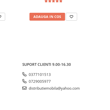
ADAUGA IN COS
AD
SUPORT CLIENTI
9.00-16.30
0377101513
0729005977
distributiemobila@yahoo.com