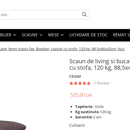
ILIER
SCAUNE
MESE
LICHIDARE DE STOC
REMAT S
tarie, lemn masiv fag, Bogdan, tapitat cu stofa, 120 kg, 88,5x46x42cm, Nuc
Scaun de living si buca
cu stofa, 120 kg, 88,5
CEGIM
1 Review
525,00 Lei
Tapiterie
- Stofa
Kg sustinute
-120 kg
Garantie-
2 ani
Culoare
: