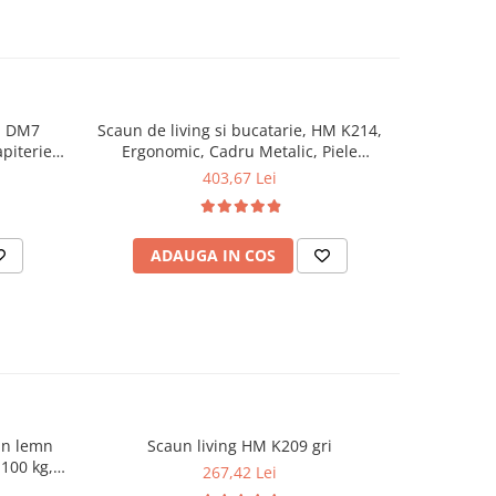
e, DM7
Scaun de living si bucatarie, HM K214,
Scaun de l
apiterie
Ergonomic, Cadru Metalic, Piele
fag, Euse
 Wenge
ecologica, 100 kg, 90x45x53 cm, Fag
403,67 Lei
ADAUGA IN COS
V
din lemn
Scaun living HM K209 gri
Scaun de 
,100 kg,
masiv Hud
267,42 Lei
o
9