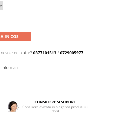
A IN COS
i nevoie de ajutor?
0377101513
/
0729005977
informatii
CONSILIERE SI SUPORT
Consiliere avizata in alegerea produsului
dorit