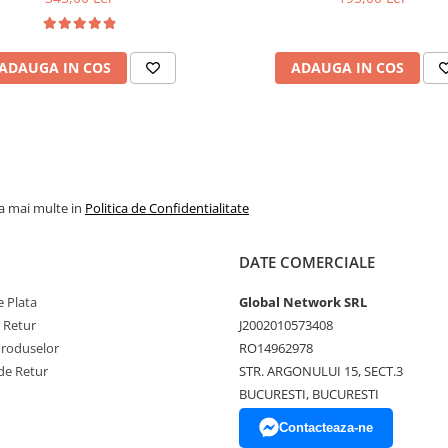
ADAUGA IN COS
ADAUGA IN COS
la mai multe in
Politica de Confidentialitate
DATE COMERCIALE
 Plata
Global Network SRL
e Retur
J2002010573408
Produselor
RO14962978
de Retur
STR. ARGONULUI 15, SECT.3
BUCURESTI, BUCURESTI
Contacteaza-ne