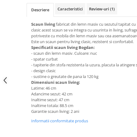
Top saltele 5 cm
Scaune manager
Top saltele 10 cm
Caracteristici
Review-uri
(1)
Descriere
Mobilier bucatarie
Top saltele memory 5 cm
Mese bucatarie
Scaun living
fabricat din lemn masiv cu sezutul tapitat cu 
Top saltele MemoHR 6.5 cm
clasic acest scaun se va integra cu usurinta in living, sufrag
Scaune pentru bucatarie
Saltele ieftine
potriveste cu mobila din lemn masiv sau cea asemanatoar
Mobila bucatarie
Este un scaun pentru living clasic, rezistent si confortabil.
Saltele cu plasa de arcuri
Seturi mese si scaune bucatarie
Specificatii scaun living Bogdan:
Saltele cu spuma
- scaun din lemn masiv. Culoare: nuc
Mobilier hol
- spatar curbat
Mobila hol
- tapiterie din stofa rezistenta la uzura, placuta la atingere
- design clasic
Suporturi si rafturi pantofi
- sustine o greutate de pana la 120 kg
Portmantouri
Dimensiuni scaun living:
Pantofare
Latime: 46 cm
Adancime sezut: 42 cm
Seturi mobilier hol
Inaltime sezut: 47 cm
Stender haine
Inaltime totala: 88.5 cm
Suport pentru umerase
Garantie scaun living: 2 ani
Etajere
Informatii conformitate produs
Cuiere
Mobilier gradinita