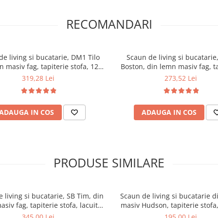
RECOMANDARI
e living si bucatarie, DM1 Tilo
Scaun de living si bucatari
 masiv fag, tapiterie stofa, 120
Boston, din lemn masiv fag, t
kg, 96x43x40 cm, Nuc
stofa, 120 kg, 96x43x40 cm,
319,28 Lei
273,52 Lei
ADAUGA IN COS
ADAUGA IN COS
PRODUSE SIMILARE
 living si bucatarie, SB Tim, din
Scaun de living si bucatarie 
siv fag, tapiterie stofa, lacuit,
masiv Hudson, tapiterie stofa
 kg, 96x43x40 cm, Alb/Rosu
94x50x42 cm, nuc/mar
345,00 Lei
195,00 Lei