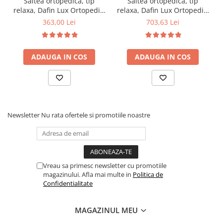
Saltea ortopedica, tip
Saltea ortopedica, tip
relaxa, Dafin Lux Ortopedic,
relaxa, Dafin Lux Ortopedic,
90x200x21cm, fermitate
160x200x21cm, fermitate
363,00 Lei
703,63 Lei
medie, cu plasa de arcuri
medie, cu plasa de arcuri
tip Bonell, fata vara-iarna,
tip Bonell, fata vara-iarna,
sistem de aerisire cu
sistem de aerisire cu
ADAUGA IN COS
ADAUGA IN COS
butoni, Salt Confort
butoni, Salt Confort
Newsletter
Nu rata ofertele si promotiile noastre
Vreau sa primesc newsletter cu promotiile
magazinului. Afla mai multe in
Politica de
Confidentialitate
MAGAZINUL MEU