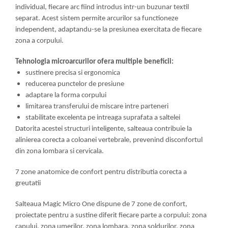
individual, fiecare arc fiind introdus intr-un buzunar textil
separat. Acest sistem permite arcurilor sa functioneze
independent, adaptandu-se la presiunea exercitata de fiecare
zona a corpului.
Tehnologia microarcurilor ofera multiple beneficii:
sustinere precisa si ergonomica
reducerea punctelor de presiune
adaptare la forma corpului
limitarea transferului de miscare intre parteneri
stabilitate excelenta pe intreaga suprafata a saltelei
Datorita acestei structuri inteligente, salteaua contribuie la
alinierea corecta a coloanei vertebrale, prevenind disconfortul
din zona lombara si cervicala.
7 zone anatomice de confort pentru distributia corecta a
greutatii
Salteaua Magic Micro One dispune de 7 zone de confort,
proiectate pentru a sustine diferit fiecare parte a corpului:
zona
capului,
zona umerilor,
zona lombara,
zona soldurilor,
zona