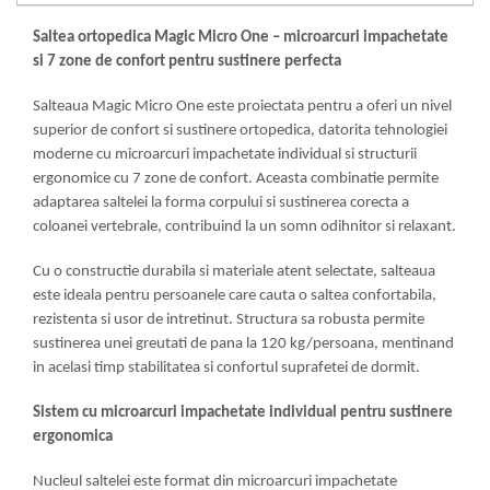
Mese gradinita
Saltea ortopedica Magic Micro One – microarcuri impachetate
Scaune gradinita
si 7 zone de confort pentru sustinere perfecta
Set mese si scaune gradinita
Salteaua Magic Micro One este proiectata pentru a oferi un nivel
Mobilier copii
superior de confort si sustinere ortopedica, datorita tehnologiei
Mobila camera copii
moderne cu microarcuri impachetate individual si structurii
Scaune birou pentru copii
ergonomice cu 7 zone de confort. Aceasta combinatie permite
Saltele patuturi copii
adaptarea saltelei la forma corpului si sustinerea corecta a
coloanei vertebrale, contribuind la un somn odihnitor si relaxant.
Paturi copii
Masa si scaune gradinita
Cu o constructie durabila si materiale atent selectate, salteaua
Seturi comode living si dormitor
este ideala pentru persoanele care cauta o saltea confortabila,
rezistenta si usor de intretinut. Structura sa robusta permite
sustinerea unei greutati de pana la 120 kg/persoana, mentinand
in acelasi timp stabilitatea si confortul suprafetei de dormit.
Sistem cu microarcuri impachetate individual pentru sustinere
ergonomica
Nucleul saltelei este format din microarcuri impachetate