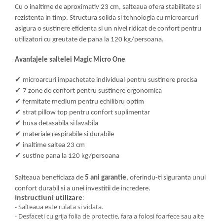
Cu o inaltime de aproximativ 23 cm, salteaua ofera stabilitate si
rezistenta in timp. Structura solida si tehnologia cu microarcuri
asigura o sustinere eficienta si un nivel ridicat de confort pentru
utilizatori cu greutate de pana la 120 kg/persoana.
Avantajele saltelei Magic Micro One
✔
microarcuri impachetate individual pentru sustinere precisa
✔
7 zone de confort pentru sustinere ergonomica
✔
fermitate medium pentru echilibru optim
✔
strat pillow top pentru confort suplimentar
✔
husa detasabila si lavabila
✔
materiale respirabile si durabile
✔
inaltime saltea 23 cm
✔
sustine pana la 120 kg/persoana
Salteaua beneficiaza de
5 ani garantie
, oferindu-ti siguranta unui
confort durabil si a unei investitii de incredere.
Instructiuni utilizare
:
- Salteaua este rulata si vidata.
- Desfaceti cu grija folia de protectie, fara a folosi foarfece sau alte