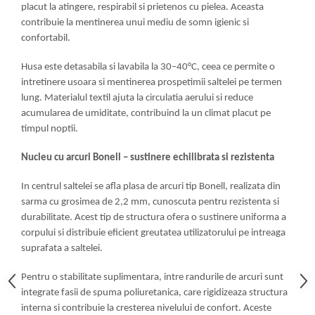
placut la atingere, respirabil si prietenos cu pielea. Aceasta
contribuie la mentinerea unui mediu de somn igienic si
confortabil.
Husa este detasabila si lavabila la 30–40°C, ceea ce permite o
intretinere usoara si mentinerea prospetimii saltelei pe termen
lung. Materialul textil ajuta la circulatia aerului si reduce
acumularea de umiditate, contribuind la un climat placut pe
timpul noptii.
Nucleu cu arcuri Bonell – sustinere echilibrata si rezistenta
In centrul saltelei se afla plasa de arcuri tip Bonell, realizata din
sarma cu grosimea de 2,2 mm, cunoscuta pentru rezistenta si
durabilitate. Acest tip de structura ofera o sustinere uniforma a
corpului si distribuie eficient greutatea utilizatorului pe intreaga
suprafata a saltelei.
Pentru o stabilitate suplimentara, intre randurile de arcuri sunt
integrate fasii de spuma poliuretanica, care rigidizeaza structura
interna si contribuie la cresterea nivelului de confort. Aceste