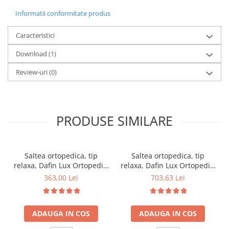
Informatii conformitate produs
Caracteristici
Download (1)
Review-uri
(0)
PRODUSE SIMILARE
Saltea ortopedica, tip
Saltea ortopedica, tip
relaxa, Dafin Lux Ortopedic,
relaxa, Dafin Lux Ortopedic,
90x200x21cm, fermitate
160x200x21cm, fermitate
363,00 Lei
703,63 Lei
medie, cu plasa de arcuri
medie, cu plasa de arcuri
tip Bonell, fata vara-iarna,
tip Bonell, fata vara-iarna,
sistem de aerisire cu
sistem de aerisire cu
ADAUGA IN COS
ADAUGA IN COS
butoni, Salt Confort
butoni, Salt Confort