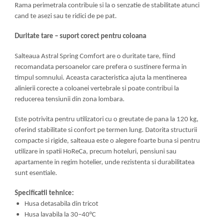
Rama perimetrala contribuie si la o senzatie de stabilitate atunci
cand te asezi sau te ridici de pe pat.
Duritate tare – suport corect pentru coloana
Salteaua Astral Spring Comfort are o duritate tare, fiind
recomandata persoanelor care prefera o sustinere ferma in
timpul somnului. Aceasta caracteristica ajuta la mentinerea
alinierii corecte a coloanei vertebrale si poate contribui la
reducerea tensiunii din zona lombara.
Este potrivita pentru utilizatori cu o greutate de pana la 120 kg,
oferind stabilitate si confort pe termen lung. Datorita structurii
compacte si rigide, salteaua este o alegere foarte buna si pentru
utilizare in spatii HoReCa, precum hoteluri, pensiuni sau
apartamente in regim hotelier, unde rezistenta si durabilitatea
sunt esentiale.
Specificatii tehnice:
Husa detasabila din tricot
Husa lavabila la 30–40°C