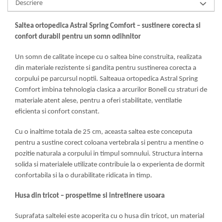
Descriere
Mese gradinita
Scaune gradinita
Saltea ortopedica Astral Spring Comfort – sustinere corecta si
confort durabil pentru un somn odihnitor
Set mese si scaune gradinita
Mobilier copii
Un somn de calitate incepe cu o saltea bine construita, realizata
Mobila camera copii
din materiale rezistente si gandita pentru sustinerea corecta a
Scaune birou pentru copii
corpului pe parcursul noptii. Salteaua ortopedica Astral Spring
Comfort imbina tehnologia clasica a arcurilor Bonell cu straturi de
Saltele patuturi copii
materiale atent alese, pentru a oferi stabilitate, ventilatie
Paturi copii
eficienta si confort constant.
Masa si scaune gradinita
Seturi comode living si dormitor
Cu o inaltime totala de 25 cm, aceasta saltea este conceputa
pentru a sustine corect coloana vertebrala si pentru a mentine o
pozitie naturala a corpului in timpul somnului. Structura interna
solida si materialele utilizate contribuie la o experienta de dormit
confortabila si la o durabilitate ridicata in timp.
Husa din tricot – prospetime si intretinere usoara
Suprafata saltelei este acoperita cu o husa din tricot, un material