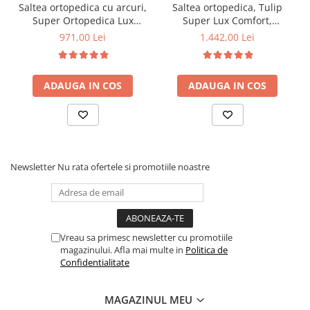
Saltea ortopedica cu arcuri,
Saltea ortopedica, Tulip
Super Ortopedica Lux
Super Lux Comfort,
Roma, 160x200x23cm,
160x200x30cm, fermitate
971,00 Lei
1.442,00 Lei
fermitate tare, plasa arcuri
tare, cu plasa de arcuri tip
tip Bonell, fata vara-iarna,
Bonell, sistem de aerisire
sistem aerisire perimetral,
banda Spaceair, Saltsib
ADAUGA IN COS
ADAUGA IN COS
Saltex
Newsletter
Nu rata ofertele si promotiile noastre
Vreau sa primesc newsletter cu promotiile
magazinului. Afla mai multe in
Politica de
Confidentialitate
MAGAZINUL MEU