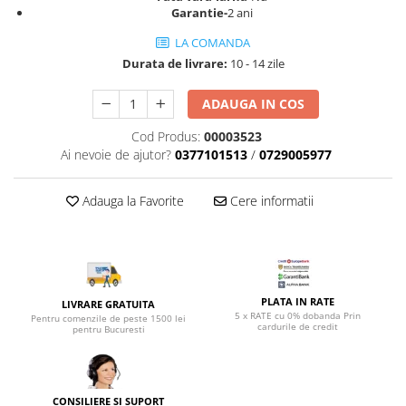
Top saltele 5 cm
Garantie-
2
ani
Scaune manager
Top saltele 10 cm
Mobilier bucatarie
LA COMANDA
Top saltele memory 5 cm
Durata de livrare:
10 - 14 zile
Mese bucatarie
Top saltele MemoHR 6.5 cm
Scaune pentru bucatarie
Saltele ieftine
ADAUGA IN COS
Mobila bucatarie
Saltele cu plasa de arcuri
Cod Produs:
00003523
Seturi mese si scaune bucatarie
Saltele cu spuma
Ai nevoie de ajutor?
0377101513
/
0729005977
Mobilier hol
Mobila hol
Adauga la Favorite
Cere informatii
Suporturi si rafturi pantofi
Portmantouri
Pantofare
Seturi mobilier hol
PLATA IN RATE
LIVRARE GRATUITA
Stender haine
5 x RATE cu 0% dobanda Prin
Pentru comenzile de peste 1500 lei
cardurile de credit
Suport pentru umerase
pentru Bucuresti
Etajere
Cuiere
Mobilier gradinita
CONSILIERE SI SUPORT