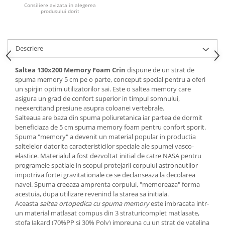
Consiliere avizata in alegerea
produsului dorit
Mese gradinita
Scaune gradinita
Set mese si scaune gradinita
Descriere
Mobilier copii
Mobila camera copii
Saltea 130x200 Memory Foam Crin
dispune de un strat de
spuma memory 5 cm pe o parte, conceput special pentru a oferi
Scaune birou pentru copii
un spirjin optim utilizatorilor sai. Este o saltea memory care
Saltele patuturi copii
asigura un grad de confort superior in timpul somnului,
Paturi copii
neexercitand presiune asupra coloanei vertebrale.
Salteaua are baza din spuma poliuretanica iar partea de dormit
Masa si scaune gradinita
beneficiaza de 5 cm spuma memory foam pentru confort sporit.
Seturi comode living si dormitor
Spuma "memory" a devenit un material popular in productia
saltelelor datorita caracteristicilor speciale ale spumei vasco-
elastice. Materialul a fost dezvoltat initial de catre NASA pentru
programele spatiale in scopul protejarii corpului astronautilor
impotriva fortei gravitationale ce se declanseaza la decolarea
navei. Spuma creeaza amprenta corpului, "memoreaza" forma
acestuia, dupa utilizare revenind la starea sa initiala.
Aceasta
saltea ortopedica cu spuma memory
este imbracata intr-
un material matlasat compus din 3 straturicomplet matlasate,
stofa Jakard (70%PP si 30% Poly) impreuna cu un strat de vatelina