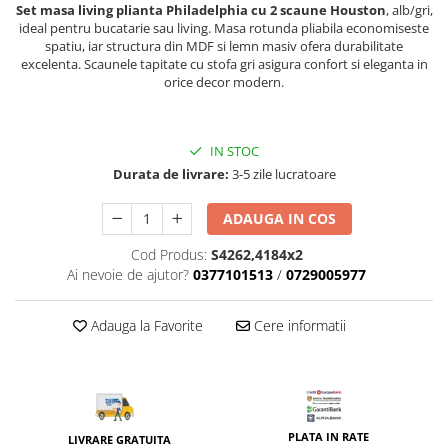
Top saltele 5 cm
Set masa living plianta Philadelphia cu 2 scaune Houston
, alb/gri,
Scaune manager
Top saltele 10 cm
ideal pentru bucatarie sau living. Masa rotunda pliabila economiseste
Mobilier bucatarie
spatiu, iar structura din MDF si lemn masiv ofera durabilitate
Top saltele memory 5 cm
excelenta. Scaunele tapitate cu stofa gri asigura confort si eleganta in
Mese bucatarie
Top saltele MemoHR 6.5 cm
orice decor modern.
Scaune pentru bucatarie
Saltele ieftine
Mobila bucatarie
Saltele cu plasa de arcuri
Seturi mese si scaune bucatarie
IN STOC
Saltele cu spuma
Durata de livrare:
3-5 zile lucratoare
Mobilier hol
Mobila hol
ADAUGA IN COS
Suporturi si rafturi pantofi
Cod Produs:
S4262,4184x2
Portmantouri
Ai nevoie de ajutor?
0377101513
/
0729005977
Pantofare
Seturi mobilier hol
Adauga la Favorite
Cere informatii
Stender haine
Suport pentru umerase
Etajere
Cuiere
PLATA IN RATE
LIVRARE GRATUITA
Mobilier gradinita