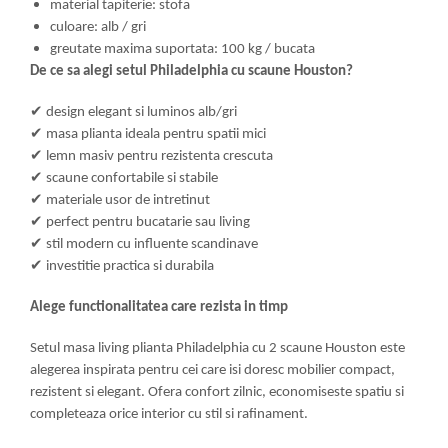
material tapiterie: stofa
culoare: alb / gri
greutate maxima suportata: 100 kg / bucata
De ce sa alegi setul Philadelphia cu scaune Houston?
✔
design elegant si luminos alb/gri
✔
masa plianta ideala pentru spatii mici
✔
lemn masiv pentru rezistenta crescuta
✔
scaune confortabile si stabile
✔
materiale usor de intretinut
✔
perfect pentru bucatarie sau living
✔
stil modern cu influente scandinave
✔
investitie practica si durabila
Alege functionalitatea care rezista in timp
Setul masa living plianta Philadelphia cu 2 scaune Houston este
alegerea inspirata pentru cei care isi doresc mobilier compact,
rezistent si elegant. Ofera confort zilnic, economiseste spatiu si
completeaza orice interior cu stil si rafinament.