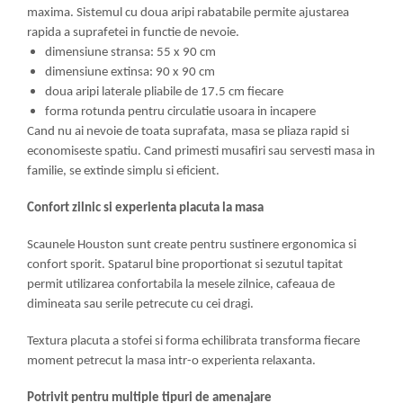
maxima. Sistemul cu doua aripi rabatabile permite ajustarea
rapida a suprafetei in functie de nevoie.
dimensiune stransa: 55 x 90 cm
dimensiune extinsa: 90 x 90 cm
doua aripi laterale pliabile de 17.5 cm fiecare
forma rotunda pentru circulatie usoara in incapere
Cand nu ai nevoie de toata suprafata, masa se pliaza rapid si
economiseste spatiu. Cand primesti musafiri sau servesti masa in
familie, se extinde simplu si eficient.
Confort zilnic si experienta placuta la masa
Scaunele Houston sunt create pentru sustinere ergonomica si
confort sporit. Spatarul bine proportionat si sezutul tapitat
permit utilizarea confortabila la mesele zilnice, cafeaua de
dimineata sau serile petrecute cu cei dragi.
Textura placuta a stofei si forma echilibrata transforma fiecare
moment petrecut la masa intr-o experienta relaxanta.
Potrivit pentru multiple tipuri de amenajare