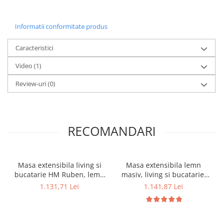
Informatii conformitate produs
Caracteristici
Video
(1)
Review-uri
(0)
RECOMANDARI
Masa extensibila living si
Masa extensibila lemn
bucatarie HM Ruben, lemn
masiv, living si bucatarie,
masiv, blat MDF, ovala, 6
DM4 Maxima, blat MDF
1.131,71 Lei
1.141,87 Lei
persoane, 102-142x102x73
Furniruit, colturi rotunjite, 6
cm, alba
persoane, 120-150x70x76
cm, alb