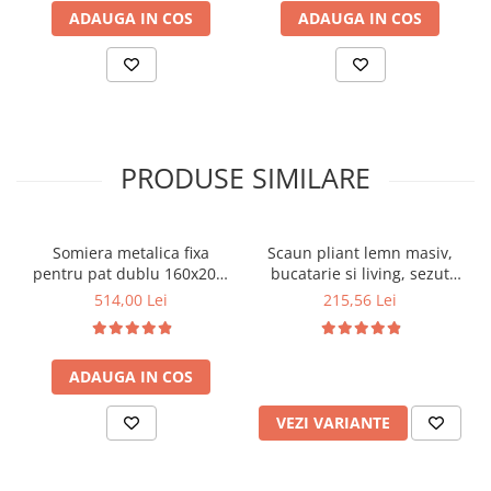
ADAUGA IN COS
ADAUGA IN COS
PRODUSE SIMILARE
Somiera metalica fixa
Scaun pliant lemn masiv,
pentru pat dublu 160x200,
bucatarie si living, sezut
6 picioare, 32 lamele lemn
tapitat cu piele ecologica,
514,00 Lei
215,56 Lei
fag, benzi textile, suport
100 kg, cires
saltea ferm, negru
ADAUGA IN COS
VEZI VARIANTE