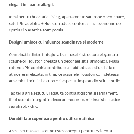
elegant in nuante alb/gri.
Ideal pentru bucatarie, living, apartamente sau zone open-space,
setul Philadelphia + Houston aduce confort zilnic, economie de
spatiu si o estetica atemporala.
Design luminos cu influente scandinave si moderne
Combinatia dintre finisajul alb al mesei si structura eleganta a
scaunelor Houston creeaza un decor aerisit si armonios. Masa
rotunda Philadelphia contribuie la fluiditatea spatiului si la o
atmosfera relaxata, in timp ce scaunele Houston completeaza
ansamblul prin liniile curate si aspectul inspirat din stilul nordic.
Tapiteria gri a sezutului adauga contrast discret si rafinament,
fiind usor de integrat in decoruri moderne, minimaliste, clasice
sau shabby chic.
Durabilitate superioara pentru utilizare zilnica
Acest set masa cu scaune este conceput pentru rezistenta