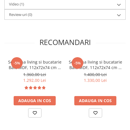
Video
(1)
Review-uri
(0)
RECOMANDARI
Set masa living si bucatarie
Set masa living si bucatarie
-5%
-5%
Bali, MDF, 112x72x74 cm si
Bali, MDF, 112x72x74 cm si
4 scaune Hudson, lemn
4 scaune Vienna, lemn
1.360,00 Lei
1.400,00 Lei
masiv, tapiterie stofa, 100
masiv, tapiterie stofa, 100
1.292,00 Lei
1.330,00 Lei
kg, alb
kg, alb
ADAUGA IN COS
ADAUGA IN COS