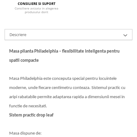
CONSILIERE SI SUPORT
Mese gradinita
Consiliere avizata in alegerea
produsului dorit
Scaune gradinita
Set mese si scaune gradinita
Mobilier copii
Descriere
Mobila camera copii
Scaune birou pentru copii
Masa plianta Philadelphia – flexibilitate inteligenta pentru
Saltele patuturi copii
spatii compacte
Paturi copii
Masa si scaune gradinita
Masa Philadelphia este conceputa special pentru locuintele
Seturi comode living si dormitor
moderne, unde fiecare centimetru conteaza. Sistemul practic cu
aripi rabatabile permite adaptarea rapida a dimensiunii mesei in
functie de necesitati.
Sistem practic drop leaf
Masa dispune de: