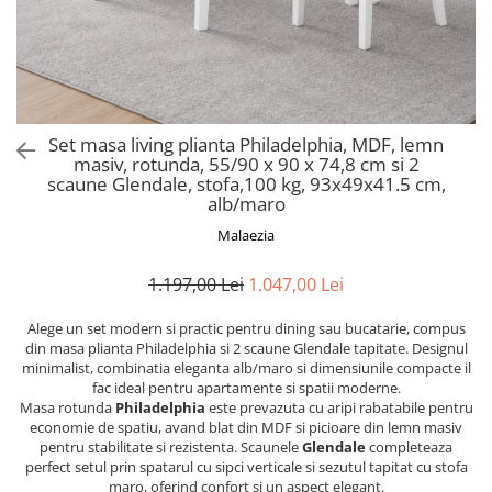
Scaune pliante
Saltele Pocket
Noptiere
Scaune birou
Saltele cu arcuri impachetate
Paturi
individual
Scaune profesionale
Seturi de pat si saltea
Saltele Memory Pocket
Masute de toaleta
Scaune Lemn
Saltele Memory Foam
Mobilier living
Scaune birou copii
Set masa living plianta Philadelphia, MDF, lemn
Saltele Memory Pocket
Scaune pentru living
masiv, rotunda, 55/90 x 90 x 74,8 cm si 2
Scaune resigilate
Saltele cu plasa arcuri
scaune Glendale, stofa,100 kg, 93x49x41.5 cm,
Seturi comode living si vitrine
alb/maro
Scaune gradinita
Saltele cu spuma
Mobila living
Malaezia
Saltele cu spuma
Scaune conferinta
Comode living
Saltele cu spuma poliuretanica
Scaune terasa si outdoor
Set mese plus scaune
1.197,00 Lei
1.047,00 Lei
Saltele Latex
Mobilier birou
Alege un set modern si practic pentru dining sau bucatarie, compus
Saltele Memory
Scaune ergonomice
din masa plianta Philadelphia si 2 scaune Glendale tapitate. Designul
Saltele 140x200
Etajere Birou
minimalist, combinatia eleganta alb/maro si dimensiunile compacte il
fac ideal pentru apartamente si spatii moderne.
Saltele 160x200
Dulap birou
Masa rotunda
Philadelphia
este prevazuta cu aripi rabatabile pentru
Birouri
Saltele 180x200
economie de spatiu, avand blat din MDF si picioare din lemn masiv
pentru stabilitate si rezistenta. Scaunele
Glendale
completeaza
Scaune pentru birou
Top saltele
perfect setul prin spatarul cu sipci verticale si sezutul tapitat cu stofa
Scaune pentru vizitatori
maro, oferind confort si un aspect elegant.