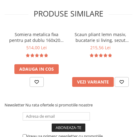
PRODUSE SIMILARE
Somiera metalica fixa
Scaun pliant lemn masiv,
pentru pat dublu 160x200,
bucatarie si living, sezut
6 picioare, 32 lamele lemn
tapitat cu piele ecologica,
514,00 Lei
215,56 Lei
fag, benzi textile, suport
100 kg, cires
saltea ferm, negru
ADAUGA IN COS
VEZI VARIANTE
Newsletter
Nu rata ofertele si promotiile noastre
Vreau sa primesc newsletter cu promotiile