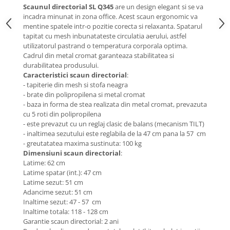
Scaunul directorial SL Q345
are un design elegant si se va
Mese gradinita
incadra minunat in zona office. Acest scaun ergonomic va
Scaune gradinita
mentine spatele intr-o pozitie corecta si relaxanta. Spatarul
tapitat cu mesh inbunatateste circulatia aerului, astfel
Set mese si scaune gradinita
utilizatorul pastrand o temperatura corporala optima.
Mobilier copii
Cadrul din metal cromat garanteaza stabilitatea si
durabilitatea produsului.
Mobila camera copii
Caracteristici scaun directorial
:
Scaune birou pentru copii
- tapiterie din mesh si stofa neagra
- brate din polipropilena si metal cromat
Saltele patuturi copii
- baza in forma de stea realizata din metal cromat, prevazuta
Paturi copii
cu 5 roti din polipropilena
Masa si scaune gradinita
- este prevazut cu un reglaj clasic de balans (mecanism TILT)
- inaltimea sezutului este reglabila de la 47 cm pana la 57 cm
Seturi comode living si dormitor
- greutatatea maxima sustinuta: 100 kg
Dimensiuni scaun directorial
:
Latime: 62 cm
Latime spatar (int.): 47 cm
Latime sezut: 51 cm
Adancime sezut: 51 cm
Inaltime sezut: 47 - 57 cm
Inaltime totala: 118 - 128 cm
Garantie scaun directorial: 2 ani