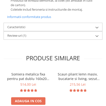
Produsul se livreaza demontat, la colet (kit ambalat in cutii
de carton).
Coletele includ feroneria si instructiunile de montaj.
Informatii conformitate produs
Caracteristici
Review-uri
(1)
PRODUSE SIMILARE
Somiera metalica fixa
Scaun pliant lemn masiv,
pentru pat dublu 160x200,
bucatarie si living, sezut
6 picioare, 32 lamele lemn
tapitat cu piele ecologica,
514,00 Lei
215,56 Lei
fag, benzi textile, suport
100 kg, cires
saltea ferm, negru
ADAUGA IN COS