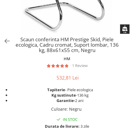
Scaune pliante
Saltele Pocket
Noptiere
Scaune birou
Saltele cu arcuri impachetate
Paturi
individual
Scaune profesionale
Seturi de pat si saltea
Saltele Memory Pocket
Masute de toaleta
Scaune Lemn
Saltele Memory Foam
Mobilier living
Scaune birou copii
Scaun conferinta HM Prestige Skid, Piele
Saltele Memory Pocket
Scaune pentru living
ecologica, Cadru cromat, Suport lombar, 136
Scaune resigilate
Saltele cu plasa arcuri
kg, 88x61x55 cm, Negru
Seturi comode living si vitrine
Scaune gradinita
Saltele cu spuma
HM
Mobila living
Saltele cu spuma
Scaune conferinta
1 Review
Comode living
Saltele cu spuma poliuretanica
Scaune terasa si outdoor
Set mese plus scaune
532,81 Lei
Saltele Latex
Mobilier birou
Saltele Memory
Tapiterie
- Piele ecologica
Scaune ergonomice
Kg sustinute
-136 kg
Saltele 140x200
Etajere Birou
Garantie-
2 ani
Saltele 160x200
Dulap birou
Culoare
:
Negru
Birouri
Saltele 180x200
IN STOC
Scaune pentru birou
Top saltele
Durata de livrare:
3 zile
Scaune pentru vizitatori