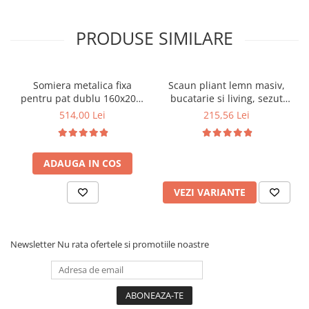
PRODUSE SIMILARE
Somiera metalica fixa
Scaun pliant lemn masiv,
pentru pat dublu 160x200,
bucatarie si living, sezut
6 picioare, 32 lamele lemn
tapitat cu piele ecologica,
514,00 Lei
215,56 Lei
fag, benzi textile, suport
100 kg, cires
saltea ferm, negru
ADAUGA IN COS
VEZI VARIANTE
Newsletter
Nu rata ofertele si promotiile noastre