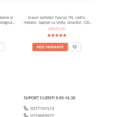
tarie si
Scaun vizitator Taurus TN, cadru
Scaun de li
cologica,
metalic, tapitat cu stofa, stivuibil, 120
lemn masiv
kg, negru
120 k
183,03 Lei
VEZI VARIANTE
AD
SUPORT CLIENTI
9.00-16.30
0377101513
0729005977