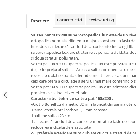
Top saltele 5 cm
Scaune manager
Top saltele 10 cm
Mobilier bucatarie
Top saltele memory 5 cm
Caracteristici
Review-uri
(2)
Descriere
Mese bucatarie
Top saltele MemoHR 6.5 cm
Scaune pentru bucatarie
Saltele ieftine
Saltea pat 160x200 superortopedica lux
este de un nive
Mobila bucatarie
ortopedica normala, diferenta majora constand in fasia de
Saltele cu plasa de arcuri
Seturi mese si scaune bucatarie
introdusa la fiecare 2 randuri de arcuri conferind o rigidita
Saltele cu spuma
superortopedica Lux are straturile superioare dublate, dou
Mobilier hol
si doua straturi poliuretan.
Mobila hol
Saltea pat 160x200 superortopedica Lux este prevazuta cu 
de jur imprejurul saltelei. Aceasta saltea ortopedica lux a
Suporturi si rafturi pantofi
rece cu o izolatie sporita oferind o mentinere a caldurii ma
Portmantouri
cald care ofera a circulatie a aerului mai mare conferind o 
Pantofare
Saltea pat 160x200 superortopedica Lux este adresata clien
problemele coloanei vertebrale.
Seturi mobilier hol
Caracteristici tehnice saltea pat 160x200 :
Stender haine
-Arc tip Bonell cu diametru 82 mm fabricat din sarma otel
-Rama laterala otel carbon 3,5 mm capsata
Suport pentru umerase
-Inaltime saltea 23 cm
Etajere
-La fiecare 2 randuri de arcuri este montata o fasie de sp
Cuiere
reducerea indicelui de elasticitate
-Suprafetele exterioare sunt dublate cu doua straturi de pa
Mobilier gradinita