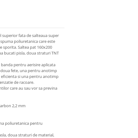
l superior fata de salteaua super
 spuma poliuretanica care este
te sporita. Saltea pat 160x200
a bucati pisla, doua straturi TNT
banda pentru aerisire aplicata
re doua fete, una pentru anotimp
i eficienta si una pentru anotimp
senzatie de racoare.
tilor care au sau vor sa previna
 carbon 2,2 mm
uma poliuretanica pentru
sla, doua straturi de material,