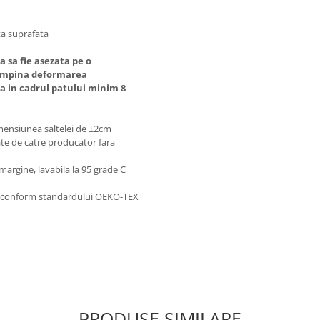
ta suprafata
sa fie asezata pe o
tampina deformarea
a in cadrul patului minim 8
imensiunea saltelei de ±2cm
ate de catre producator fara
e margine, lavabila la 95 grade C
se conform standardului OEKO-TEX
PRODUSE SIMILARE