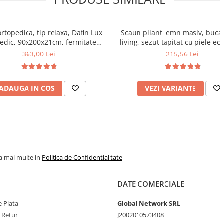
ortopedica, tip relaxa, Dafin Lux
Scaun pliant lemn masiv, buca
edic, 90x200x21cm, fermitate
living, sezut tapitat cu piele e
u plasa de arcuri tip Bonell, fata
100 kg, cires
363,00 Lei
215,56 Lei
na, sistem de aerisire cu butoni,
Salt Confort
ADAUGA IN COS
VEZI VARIANTE
la mai multe in
Politica de Confidentialitate
DATE COMERCIALE
 Plata
Global Network SRL
e Retur
J2002010573408