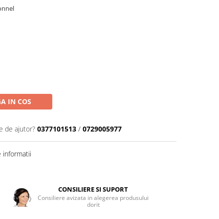
bonnel
A IN COS
e de ajutor?
0377101513
/
0729005977
informatii
CONSILIERE SI SUPORT
Consiliere avizata in alegerea produsului
dorit