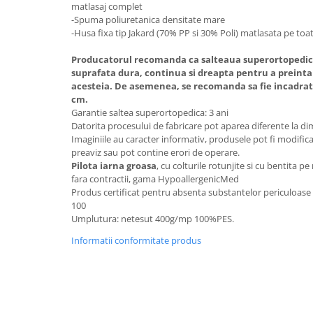
matlasaj complet
Mese gradinita
-Spuma poliuretanica densitate mare
-Husa fixa tip Jakard (70% PP si 30% Poli) matlasata pe toa
Scaune gradinita
Set mese si scaune gradinita
Producatorul recomanda ca salteaua superortopedica 
Mobilier copii
suprafata dura, continua si dreapta pentru a prein
acesteia. De asemenea, se recomanda sa fie incadrat
Mobila camera copii
cm.
Scaune birou pentru copii
Garantie saltea superortopedica: 3 ani
Datorita procesului de fabricare pot aparea diferente la d
Saltele patuturi copii
Imaginiile au caracter informativ, produsele pot fi modific
Paturi copii
preaviz sau pot contine erori de operare.
Pilota iarna groasa
, cu colturile rotunjite si cu bentita p
Masa si scaune gradinita
fara contractii, gama HypoallergenicMed
Seturi comode living si dormitor
Produs certificat pentru absenta substantelor periculoa
100
Umplutura: netesut 400g/mp 100%PES.
Informatii conformitate produs