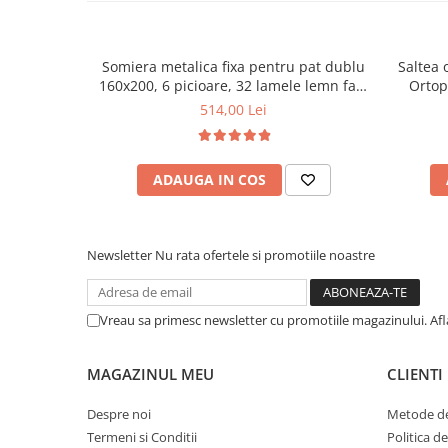
Somiera metalica fixa pentru pat dublu
Saltea 
160x200, 6 picioare, 32 lamele lemn fag,
Ortop
benzi textile, suport saltea ferm, negru
medie, c
514,00 Lei
vara-iar
ADAUGA IN COS
Newsletter
Nu rata ofertele si promotiile noastre
Vreau sa primesc newsletter cu promotiile magazinului. Af
MAGAZINUL MEU
CLIENTI
Despre noi
Metode de
Termeni si Conditii
Politica d