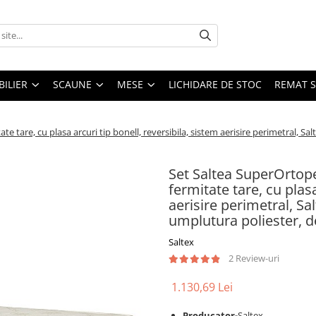
ILIER
SCAUNE
MESE
LICHIDARE DE STOC
REMAT S
are, cu plasa arcuri tip bonell, reversibila, sistem aerisire perimetral, Sal
Set Saltea SuperOrto
fermitate tare, cu plasa
aerisire perimetral, Sa
umplutura poliester, 
Saltex
2 Review-uri
1.130,69 Lei
Producator-
Saltex