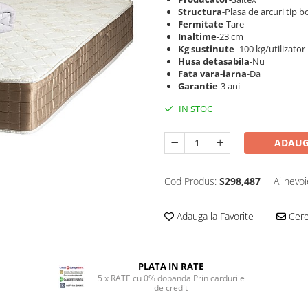
Structura-
Plasa de arcuri tip 
Fermitate
-Tare
Inaltime
-23 cm
Kg sustinute
- 100 kg/utilizator
Husa detasabila
-Nu
Fata vara-iarna
-Da
Garantie
-3 ani
IN STOC
ADAUG
Cod Produs:
S298,487
Ai nevoi
Adauga la Favorite
Cere 
PLATA IN RATE
5 x RATE cu 0% dobanda Prin cardurile
de credit