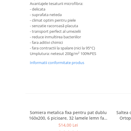
Avantajele tesaturii microfibra:
- delicata
- suprafata neteda
- climat optim pentru piele
- senzatie racoroasă placuta
- transport perfect al umezelii
- reduce inmultirea bacteriilor
- fara aditivi chimici
- fara contractii la spalare (nici la 95°C)
Umplutura: netesut 200g/m² 100%PES
Informatii conformitate produs
Somiera metalica fixa pentru pat dublu
Saltea 
160x200, 6 picioare, 32 lamele lemn fag,
Ortop
benzi textile, suport saltea ferm, negru
medie, c
514,00 Lei
vara-iar