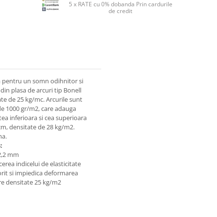
5 x RATE cu 0% dobanda Prin cardurile
de credit
a pentru un somn odihnitor si
din plasa de arcuri tip Bonell
te de 25 kg/mc. Arcurile sunt
 de 1000 gr/m2, care adauga
ea inferioara si cea superioara
 cm, densitate de 28 kg/m2.
ma.
:
 2,2 mm
erea indicelui de elasticitate
rit si impiedica deformarea
are densitate 25 kg/m2