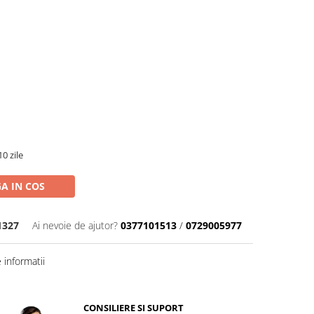
0 zile
A IN COS
1327
Ai nevoie de ajutor?
0377101513
/
0729005977
informatii
CONSILIERE SI SUPORT