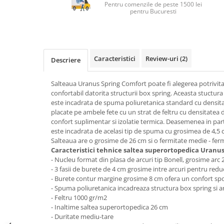
Top saltele 5 cm
Pentru comenzile de peste 1500 lei
Scaune manager
pentru Bucuresti
Top saltele 10 cm
Mobilier bucatarie
Top saltele memory 5 cm
Mese bucatarie
Top saltele MemoHR 6.5 cm
Scaune pentru bucatarie
Saltele ieftine
Caracteristici
Review-uri
(2)
Descriere
Mobila bucatarie
Saltele cu plasa de arcuri
Seturi mese si scaune bucatarie
Saltele cu spuma
Salteaua Uranus Spring Comfort poate fi alegerea potrivit
Mobilier hol
confortabil datorita structurii box spring. Aceasta stuctura 
este incadrata de spuma poliuretanica standard cu densita
Mobila hol
placate pe ambele fete cu un strat de feltru cu densitatea
Suporturi si rafturi pantofi
confort suplimentar si izolatie termica. Deasemenea in part
Portmantouri
este incadrata de acelasi tip de spuma cu grosimea de 4,5
Salteaua are o grosime de 26 cm si o fermitate medie - fer
Pantofare
Caracteristici tehnice saltea superortopedica Uranus
Seturi mobilier hol
- Nucleu format din plasa de arcuri tip Bonell, grosime arc
Stender haine
- 3 fasii de burete de 4 cm grosime intre arcuri pentru reduc
- Burete contur margine grosime 8 cm ofera un confort spo
Suport pentru umerase
- Spuma poliuretanica incadreaza structura box spring si 
Etajere
- Feltru 1000 gr/m2
- Inaltime saltea superortopedica 26 cm
Cuiere
- Duritate mediu-tare
Mobilier gradinita