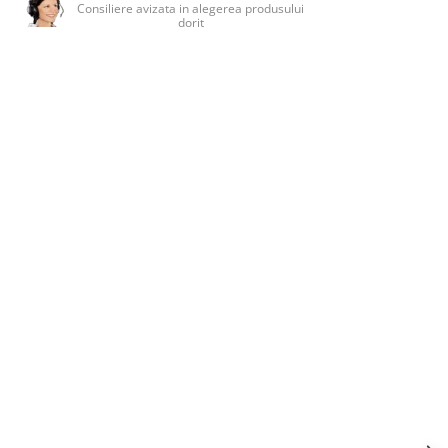
Consiliere avizata in alegerea produsului
dorit