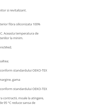
or si revitalizant.
terior fibra siliconizata 100%
0°C. Aceasta temperatura de
eriilor la minim.
genicMed;
saltea;
se conform standardului OEKO-TEX
e margine, gama
se conform standardului OEKO-TEX
a contractii, moale la atingere,
 de 95 °C reduce sansa de