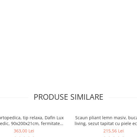
PRODUSE SIMILARE
ortopedica, tip relaxa, Dafin Lux
Scaun pliant lemn masiv, buca
edic, 90x200x21cm, fermitate
living, sezut tapitat cu piele e
u plasa de arcuri tip Bonell, fata
100 kg, cires
363,00 Lei
215,56 Lei
na, sistem de aerisire cu butoni,