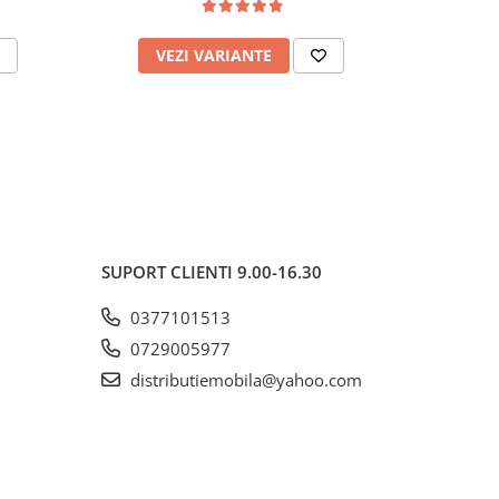
VEZI VARIANTE
AD
SUPORT CLIENTI
9.00-16.30
0377101513
0729005977
distributiemobila@yahoo.com