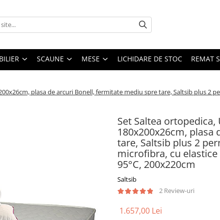
ILIER
SCAUNE
MESE
LICHIDARE DE STOC
REMAT S
0x26cm, plasa de arcuri Bonell, fermitate mediu spre tare, Saltsib plus 2 pe
Set Saltea ortopedica
180x200x26cm, plasa d
tare, Saltsib plus 2 p
microfibra, cu elastice 
95°C, 200x220cm
Saltsib
2 Review-uri
1.657,00 Lei