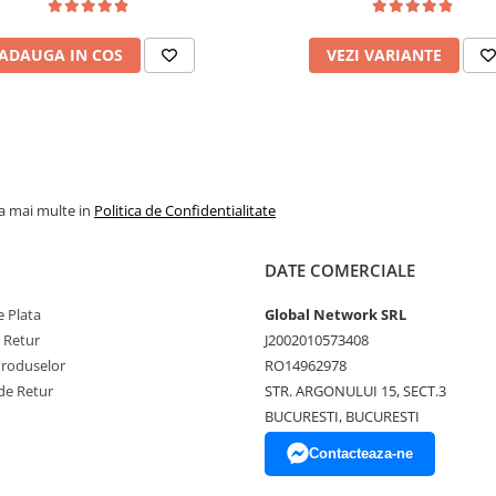
Salt Confort
ADAUGA IN COS
VEZI VARIANTE
la mai multe in
Politica de Confidentialitate
DATE COMERCIALE
 Plata
Global Network SRL
e Retur
J2002010573408
Produselor
RO14962978
de Retur
STR. ARGONULUI 15, SECT.3
BUCURESTI, BUCURESTI
Contacteaza-ne