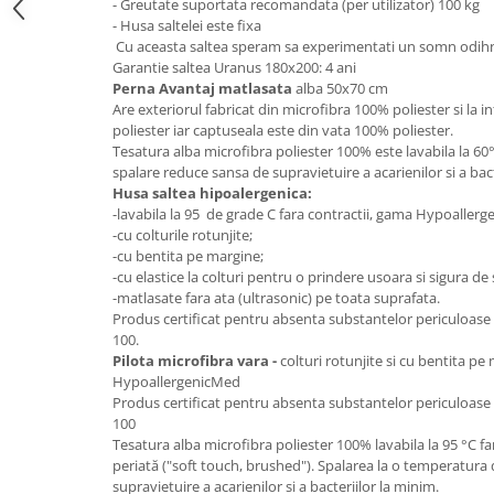
- Greutate suportata recomandata (per utilizator) 100 kg
- Husa saltelei este fixa
Mese gradinita
Cu aceasta saltea speram sa experimentati un somn odihnit
Scaune gradinita
Garantie saltea Uranus 180x200: 4 ani
Set mese si scaune gradinita
Perna Avantaj matlasata
alba 50x70 cm
Are exteriorul fabricat din microfibra 100% poliester si la in
Mobilier copii
poliester iar captuseala este din vata 100% poliester.
Mobila camera copii
Tesatura alba microfibra poliester 100% este lavabila la 6
spalare reduce sansa de supravietuire a acarienilor si a bact
Scaune birou pentru copii
Husa saltea hipoalergenica:
Saltele patuturi copii
-lavabila la 95 de grade C fara contractii, gama Hypoaller
Paturi copii
-cu colturile rotunjite;
-cu bentita pe margine;
Masa si scaune gradinita
-cu elastice la colturi pentru o prindere usoara si sigura de 
Seturi comode living si dormitor
-matlasate fara ata (ultrasonic) pe toata suprafata.
Produs certificat pentru absenta substantelor periculoa
100.
Pilota microfibra vara -
colturi rotunjite si cu bentita p
HypoallergenicMed
Produs certificat pentru absenta substantelor periculoa
100
Tesatura alba microfibra poliester 100% lavabila la 95 °C far
periată ("soft touch, brushed"). Spalarea la o temperatura
supravietuire a acarienilor si a bacteriilor la minim.