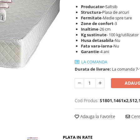
Producator-
Saltsib
Structura-
Plasa de arcuri
Fermitate
-Medie spre tare
Zone de confort
-3
Inaltime
-26 cm
Kg sustinute
- 100 kg/utilizator
Husa detasabila
-Nu
Fata vara-iarna
-Nu
Garantie
-4 ani
LA COMANDA
Durata de livrare:
La comanda 7-1
ADAUG
Cod Produs:
S1801,1461x2,512,
Adauga la Favorite
Cere 
PLATA IN RATE