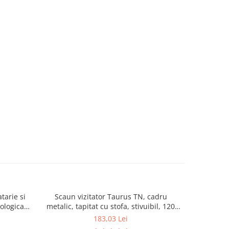
tarie si
Scaun vizitator Taurus TN, cadru
Scaun de li
cologica,
metalic, tapitat cu stofa, stivuibil, 120
lemn masiv
kg, negru
120 k
183,03 Lei