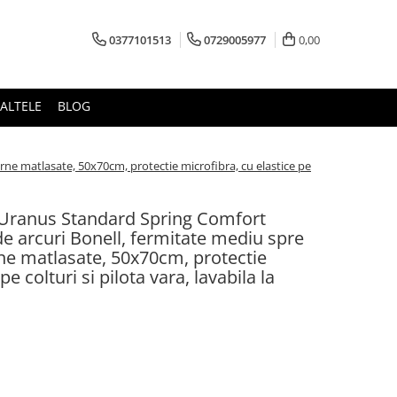
0377101513
0729005977
0,00
ALTELE
BLOG
rne matlasate, 50x70cm, protectie microfibra, cu elastice pe
, Uranus Standard Spring Comfort
e arcuri Bonell, fermitate mediu spre
erne matlasate, 50x70cm, protectie
pe colturi si pilota vara, lavabila la