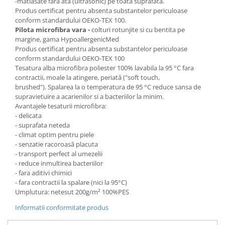
-matlasate fara ata (ultrasonic) pe toata suprafata.
Produs certificat pentru absenta substantelor periculoase
conform standardului OEKO-TEX 100.
Pilota microfibra vara -
colturi rotunjite si cu bentita pe
margine, gama HypoallergenicMed
Produs certificat pentru absenta substantelor periculoase
conform standardului OEKO-TEX 100
Tesatura alba microfibra poliester 100% lavabila la 95 °C fara
contractii, moale la atingere, periată ("soft touch,
brushed"). Spalarea la o temperatura de 95 °C reduce sansa de
supravietuire a acarienilor si a bacteriilor la minim.
Avantajele tesaturii microfibra:
- delicata
- suprafata neteda
- climat optim pentru piele
- senzatie racoroasă placuta
- transport perfect al umezelii
- reduce inmultirea bacteriilor
- fara aditivi chimici
- fara contractii la spalare (nici la 95°C)
Umplutura: netesut 200g/m² 100%PES
Informatii conformitate produs