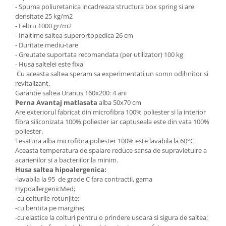
- Spuma poliuretanica incadreaza structura box spring si are
densitate 25 kg/m2
- Feltru 1000 gr/m2
- Inaltime saltea superortopedica 26 cm
- Duritate mediu-tare
- Greutate suportata recomandata (per utilizator) 100 kg
- Husa saltelei este fixa
Cu aceasta saltea speram sa experimentati un somn odihnitor si
revitalizant.
Garantie saltea Uranus 160x200: 4 ani
Perna Avantaj matlasata
alba 50x70 cm
Are exteriorul fabricat din microfibra 100% poliester si la interior
fibra siliconizata 100% poliester iar captuseala este din vata 100%
poliester.
Tesatura alba microfibra poliester 100% este lavabila la 60°C.
Aceasta temperatura de spalare reduce sansa de supravietuire a
acarienilor si a bacteriilor la minim.
Husa saltea hipoalergenica:
-lavabila la 95 de grade C fara contractii, gama
HypoallergenicMed;
-cu colturile rotunjite;
-cu bentita pe margine;
-cu elastice la colturi pentru o prindere usoara si sigura de saltea;