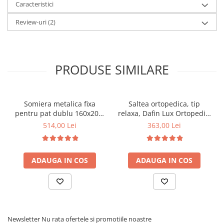
Caracteristici
Review-uri
(2)
PRODUSE SIMILARE
Somiera metalica fixa
Saltea ortopedica, tip
pentru pat dublu 160x200,
relaxa, Dafin Lux Ortopedic,
6 picioare, 32 lamele lemn
90x200x21cm, fermitate
514,00 Lei
363,00 Lei
fag, benzi textile, suport
medie, cu plasa de arcuri
saltea ferm, negru
tip Bonell, fata vara-iarna,
sistem de aerisire cu
ADAUGA IN COS
ADAUGA IN COS
butoni, Salt Confort
Newsletter
Nu rata ofertele si promotiile noastre