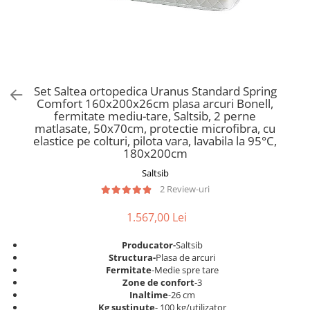
Scaune pliante
Saltele Pocket
Noptiere
Scaune birou
Saltele cu arcuri impachetate
Paturi
individual
Scaune profesionale
Seturi de pat si saltea
Saltele Memory Pocket
Masute de toaleta
Scaune Lemn
Saltele Memory Foam
Mobilier living
Scaune birou copii
Set Saltea ortopedica Uranus Standard Spring
Saltele Memory Pocket
Scaune pentru living
Comfort 160x200x26cm plasa arcuri Bonell,
Scaune resigilate
Saltele cu plasa arcuri
fermitate mediu-tare, Saltsib, 2 perne
Seturi comode living si vitrine
matlasate, 50x70cm, protectie microfibra, cu
Scaune gradinita
Saltele cu spuma
Mobila living
elastice pe colturi, pilota vara, lavabila la 95°C,
Saltele cu spuma
Scaune conferinta
180x200cm
Comode living
Saltele cu spuma poliuretanica
Scaune terasa si outdoor
Saltsib
Set mese plus scaune
2 Review-uri
Saltele Latex
Mobilier birou
Saltele Memory
Scaune ergonomice
1.567,00 Lei
Saltele 140x200
Etajere Birou
Producator-
Saltsib
Saltele 160x200
Dulap birou
Structura-
Plasa de arcuri
Birouri
Saltele 180x200
Fermitate
-Medie spre tare
Zone de confort
-3
Scaune pentru birou
Top saltele
Inaltime
-26 cm
Scaune pentru vizitatori
Kg sustinute
- 100 kg/utilizator