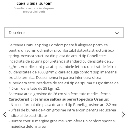
CONSILIERE SI SUPORT
Mese gradinita
Consiliere avizata in alegerea
produsului dorit
Scaune gradinita
Set mese si scaune gradinita
Mobilier copii
Descriere
Mobila camera copii
Salteaua Uranus Spring Comfort poate fi alegerea potrivita
Scaune birou pentru copii
pentru un somn odihnitor si confortabil datorita structurii box
Saltele patuturi copii
spring. Aceasta stuctura din plasa de arcuri tip Bonell este
Paturi copii
incadrata de spuma poliuretanica standard cu densitate de 25
kg/mc. Arcurile sunt placate pe ambele fete cu un strat de feltru
Masa si scaune gradinita
cu densitatea de 1000 gr/m2, care adauga confort suplimentar si
Seturi comode living si dormitor
izolatie termica. Deasemenea in partea inferioara si cea
superioara este incadrata de acelasi tip de spuma cu grosimea de
4,5 cm, densitate de 28 kg/m2.
Salteaua are o grosime de 26 cm si o fermitate medie - ferma.
Caracteristici tehnice saltea superortopedica Uranus:
- Nucleu format din plasa de arcuri tip Bonell, grosime arc 2,2 mm
- 3 fasii de burete de 4 cm grosime intre arcuri pentru reducerea
indicelui de elasticitate
- Burete contur margine grosime 8 cm ofera un confort sporit si
impiedica deformarea