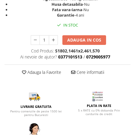
Top saltele 5 cm
Husa detasabila
-Nu
Scaune manager
Top saltele 10 cm
Fata vara-iarna
-Nu
Mobilier bucatarie
Garantie
-4 ani
Top saltele memory 5 cm
Mese bucatarie
Top saltele MemoHR 6.5 cm
IN STOC
Scaune pentru bucatarie
Saltele ieftine
Mobila bucatarie
ADAUGA IN COS
Saltele cu plasa de arcuri
Seturi mese si scaune bucatarie
Saltele cu spuma
Cod Produs:
S1802,1461x2,461,570
Mobilier hol
Ai nevoie de ajutor?
0377101513
/
0729005977
Mobila hol
Suporturi si rafturi pantofi
Adauga la Favorite
Cere informatii
Portmantouri
Pantofare
Seturi mobilier hol
Stender haine
PLATA IN RATE
LIVRARE GRATUITA
Suport pentru umerase
5 x RATE cu 0% dobanda Prin
Pentru comenzile de peste 1500 lei
cardurile de credit
pentru Bucuresti
Etajere
Cuiere
Mobilier gradinita