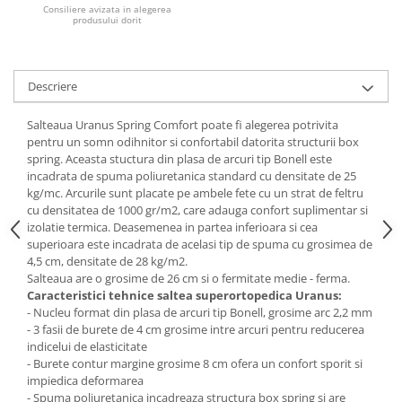
Consiliere avizata in alegerea
produsului dorit
Mese gradinita
Scaune gradinita
Set mese si scaune gradinita
Descriere
Mobilier copii
Mobila camera copii
Salteaua Uranus Spring Comfort poate fi alegerea potrivita
pentru un somn odihnitor si confortabil datorita structurii box
Scaune birou pentru copii
spring. Aceasta stuctura din plasa de arcuri tip Bonell este
Saltele patuturi copii
incadrata de spuma poliuretanica standard cu densitate de 25
Paturi copii
kg/mc. Arcurile sunt placate pe ambele fete cu un strat de feltru
cu densitatea de 1000 gr/m2, care adauga confort suplimentar si
Masa si scaune gradinita
izolatie termica. Deasemenea in partea inferioara si cea
Seturi comode living si dormitor
superioara este incadrata de acelasi tip de spuma cu grosimea de
4,5 cm, densitate de 28 kg/m2.
Salteaua are o grosime de 26 cm si o fermitate medie - ferma.
Caracteristici tehnice saltea superortopedica Uranus:
- Nucleu format din plasa de arcuri tip Bonell, grosime arc 2,2 mm
- 3 fasii de burete de 4 cm grosime intre arcuri pentru reducerea
indicelui de elasticitate
- Burete contur margine grosime 8 cm ofera un confort sporit si
impiedica deformarea
- Spuma poliuretanica incadreaza structura box spring si are