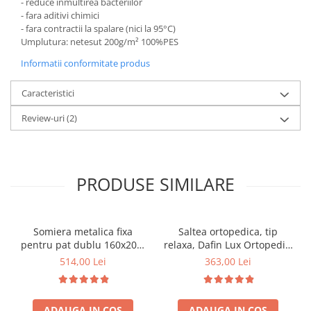
- reduce inmultirea bacteriilor
- fara aditivi chimici
- fara contractii la spalare (nici la 95°C)
Umplutura: netesut 200g/m² 100%PES
Informatii conformitate produs
Caracteristici
Review-uri
(2)
PRODUSE SIMILARE
Somiera metalica fixa
Saltea ortopedica, tip
pentru pat dublu 160x200,
relaxa, Dafin Lux Ortopedic,
6 picioare, 32 lamele lemn
90x200x21cm, fermitate
514,00 Lei
363,00 Lei
fag, benzi textile, suport
medie, cu plasa de arcuri
saltea ferm, negru
tip Bonell, fata vara-iarna,
sistem de aerisire cu
ADAUGA IN COS
ADAUGA IN COS
butoni, Salt Confort