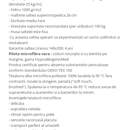
densitate 25 kg/m2
- Feltru 1000 gr/m2
- Inaltime saltea superortopedica 26 cm
- Duritate mediu-tare
- Greutate suportata recomandata (per utilizator) 100 kg
- Husa saltelei este fixa
Cu aceasta saltea speram sa experimentati un somn odihnitor si
revitalizant.
Garantie saltea Uranus 140x200: 4 ani
Pilota microfibra vara -
colturi rotunjite si cu bentita pe
margine, gama HypoallergenicMed
Produs certificat pentru absenta substantelor periculoase
conform standardului OEKO-TEX 100
Tesatura alba microfibra poliester 100% lavabila la 95 °C fara
contractii, moale la atingere, periată ("soft touch,
brushed"). Spalarea la o temperatura de 95 °C reduce sansa de
supravietuire a acarienilor si a bacteriilor la minim.
Avantajele tesaturii microfibra:
- delicata
- suprafata neteda
- climat optim pentru piele
- senzatie racoroasă placuta
- transport perfect al umezelii