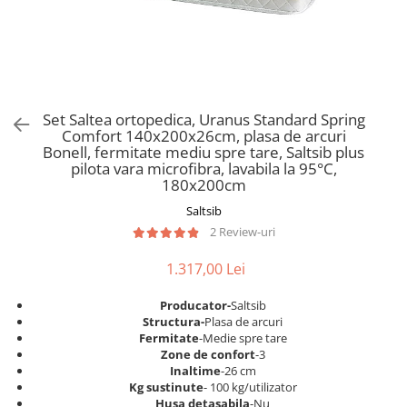
Scaune pliante
Saltele Pocket
Noptiere
Scaune birou
Saltele cu arcuri impachetate
Paturi
individual
Scaune profesionale
Seturi de pat si saltea
Saltele Memory Pocket
Masute de toaleta
Scaune Lemn
Saltele Memory Foam
Mobilier living
Scaune birou copii
Set Saltea ortopedica, Uranus Standard Spring
Saltele Memory Pocket
Scaune pentru living
Comfort 140x200x26cm, plasa de arcuri
Scaune resigilate
Saltele cu plasa arcuri
Bonell, fermitate mediu spre tare, Saltsib plus
Seturi comode living si vitrine
pilota vara microfibra, lavabila la 95°C,
Scaune gradinita
Saltele cu spuma
Mobila living
180x200cm
Saltele cu spuma
Scaune conferinta
Comode living
Saltsib
Saltele cu spuma poliuretanica
Scaune terasa si outdoor
Set mese plus scaune
2 Review-uri
Saltele Latex
Mobilier birou
1.317,00 Lei
Saltele Memory
Scaune ergonomice
Saltele 140x200
Etajere Birou
Producator-
Saltsib
Structura-
Plasa de arcuri
Saltele 160x200
Dulap birou
Fermitate
-Medie spre tare
Birouri
Saltele 180x200
Zone de confort
-3
Inaltime
-26 cm
Scaune pentru birou
Top saltele
Kg sustinute
- 100 kg/utilizator
Scaune pentru vizitatori
Husa detasabila
-Nu