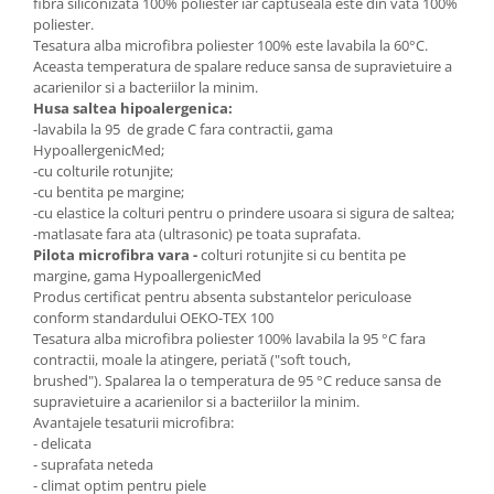
fibra siliconizata 100% poliester iar captuseala este din vata 100%
poliester.
Tesatura alba microfibra poliester 100% este lavabila la 60°C.
Aceasta temperatura de spalare reduce sansa de supravietuire a
acarienilor si a bacteriilor la minim.
Husa saltea hipoalergenica:
-lavabila la 95 de grade C fara contractii, gama
HypoallergenicMed;
-cu colturile rotunjite;
-cu bentita pe margine;
-cu elastice la colturi pentru o prindere usoara si sigura de saltea;
-matlasate fara ata (ultrasonic) pe toata suprafata.
Pilota microfibra vara -
colturi rotunjite si cu bentita pe
margine, gama HypoallergenicMed
Produs certificat pentru absenta substantelor periculoase
conform standardului OEKO-TEX 100
Tesatura alba microfibra poliester 100% lavabila la 95 °C fara
contractii, moale la atingere, periată ("soft touch,
brushed"). Spalarea la o temperatura de 95 °C reduce sansa de
supravietuire a acarienilor si a bacteriilor la minim.
Avantajele tesaturii microfibra:
- delicata
- suprafata neteda
- climat optim pentru piele