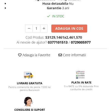
Top saltele 5 cm
Husa detasabila
-Nu
Scaune manager
Top saltele 10 cm
Garantie
-3 ani
Mobilier bucatarie
Top saltele memory 5 cm
IN STOC
Mese bucatarie
Top saltele MemoHR 6.5 cm
Scaune pentru bucatarie
Saltele ieftine
ADAUGA IN COS
Mobila bucatarie
Saltele cu plasa de arcuri
Cod Produs:
S3129,1461x2,461,570
Seturi mese si scaune bucatarie
Saltele cu spuma
Ai nevoie de ajutor?
0377101513
/
0729005977
Mobilier hol
Mobila hol
Adauga la Favorite
Cere informatii
Suporturi si rafturi pantofi
Portmantouri
Pantofare
Seturi mobilier hol
PLATA IN RATE
LIVRARE GRATUITA
Stender haine
5 x RATE cu 0% dobanda Prin
Pentru comenzile de peste 1500 lei
cardurile de credit
Suport pentru umerase
pentru Bucuresti
Etajere
Cuiere
Mobilier gradinita
CONSILIERE SI SUPORT