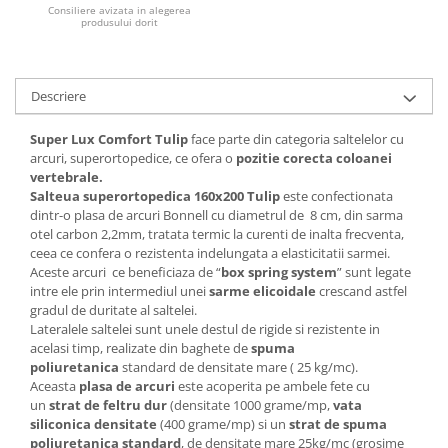
Consiliere avizata in alegerea
produsului dorit
Mese gradinita
Scaune gradinita
Set mese si scaune gradinita
Descriere
Mobilier copii
Mobila camera copii
Super Lux Comfort Tulip
face parte din categoria saltelelor cu
arcuri, superortopedice, ce ofera o
pozitie corecta coloanei
Scaune birou pentru copii
vertebrale.
Saltele patuturi copii
Salteua superortopedica 160x200 Tulip
este confectionata
Paturi copii
dintr-o plasa de arcuri Bonnell cu diametrul de 8 cm, din sarma
otel carbon 2,2mm, tratata termic la curenti de inalta frecventa,
Masa si scaune gradinita
ceea ce confera o rezistenta indelungata a elasticitatii sarmei.
Seturi comode living si dormitor
Aceste arcuri ce beneficiaza de “
box spring system
” sunt legate
intre ele prin intermediul unei
sarme elicoidale
crescand astfel
gradul de duritate al saltelei.
Lateralele saltelei sunt unele destul de rigide si rezistente in
acelasi timp, realizate din baghete de
spuma
poliuretanica
standard de densitate mare ( 25 kg/mc).
Aceasta
plasa de arcuri
este acoperita pe ambele fete cu
un
strat de feltru dur
(densitate 1000 grame/mp,
vata
siliconica densitate
(400 grame/mp) si un
strat de spuma
poliuretanica standard
, de densitate mare 25kg/mc (grosime