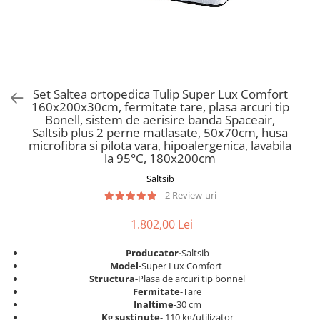
Scaune pliante
Saltele Pocket
Noptiere
Scaune birou
Saltele cu arcuri impachetate
Paturi
individual
Scaune profesionale
Seturi de pat si saltea
Saltele Memory Pocket
Masute de toaleta
Scaune Lemn
Saltele Memory Foam
Mobilier living
Scaune birou copii
Set Saltea ortopedica Tulip Super Lux Comfort
Saltele Memory Pocket
Scaune pentru living
160x200x30cm, fermitate tare, plasa arcuri tip
Scaune resigilate
Saltele cu plasa arcuri
Bonell, sistem de aerisire banda Spaceair,
Seturi comode living si vitrine
Saltsib plus 2 perne matlasate, 50x70cm, husa
Scaune gradinita
Saltele cu spuma
Mobila living
microfibra si pilota vara, hipoalergenica, lavabila
Saltele cu spuma
Scaune conferinta
la 95°C, 180x200cm
Comode living
Saltele cu spuma poliuretanica
Scaune terasa si outdoor
Saltsib
Set mese plus scaune
2 Review-uri
Saltele Latex
Mobilier birou
Saltele Memory
Scaune ergonomice
1.802,00 Lei
Saltele 140x200
Etajere Birou
Producator-
Saltsib
Saltele 160x200
Dulap birou
Model
-Super Lux Comfort
Birouri
Saltele 180x200
Structura-
Plasa de arcuri tip bonnel
Fermitate
-Tare
Scaune pentru birou
Top saltele
Inaltime
-30 cm
Scaune pentru vizitatori
Kg sustinute
- 110 kg/utilizator