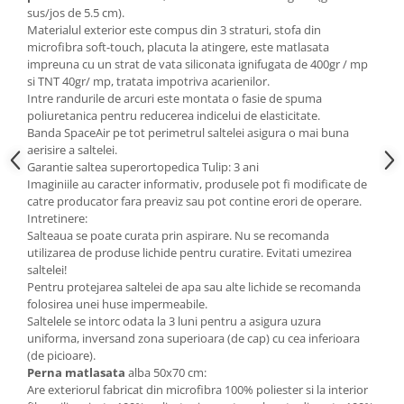
sus/jos de 5.5 cm).
Materialul exterior este compus din 3 straturi, stofa din
microfibra soft-touch, placuta la atingere, este matlasata
impreuna cu un strat de vata siliconata ignifugata de 400gr / mp
si TNT 40gr/ mp, tratata impotriva acarienilor.
Intre randurile de arcuri este montata o fasie de spuma
poliuretanica pentru reducerea indicelui de elasticitate.
Banda SpaceAir pe tot perimetrul saltelei asigura o mai buna
aerisire a saltelei.
Garantie saltea superortopedica Tulip: 3 ani
Imaginiile au caracter informativ, produsele pot fi modificate de
catre producator fara preaviz sau pot contine erori de operare.
Intretinere:
Salteaua se poate curata prin aspirare. Nu se recomanda
utilizarea de produse lichide pentru curatire. Evitati umezirea
saltelei!
Pentru protejarea saltelei de apa sau alte lichide se recomanda
folosirea unei huse impermeabile.
Saltelele se intorc odata la 3 luni pentru a asigura uzura
uniforma, inversand zona superioara (de cap) cu cea inferioara
(de picioare).
Perna matlasata
alba 50x70 cm:
Are exteriorul fabricat din microfibra 100% poliester si la interior