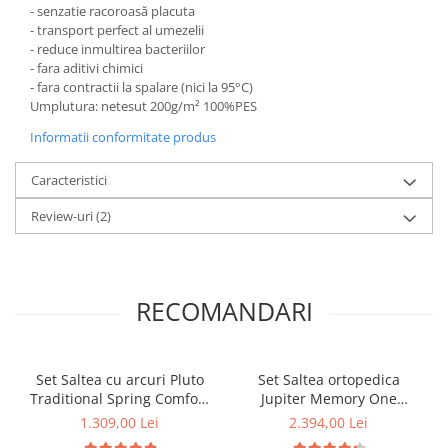
- senzatie racoroasă placuta
- transport perfect al umezelii
- reduce inmultirea bacteriilor
- fara aditivi chimici
- fara contractii la spalare (nici la 95°C)
Umplutura: netesut 200g/m² 100%PES
Informatii conformitate produs
Caracteristici
Review-uri
(2)
RECOMANDARI
Set Saltea cu arcuri Pluto
Set Saltea ortopedica
Traditional Spring Comfort
Jupiter Memory One
180x200x20cm, plasa de
180x200x24cm cu spuma
1.309,00 Lei
2.394,00 Lei
arcuri tip Bonell, husa
poliuretanica, memory