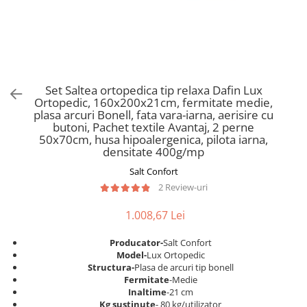
Scaune pliante
Saltele Pocket
Noptiere
Scaune birou
Saltele cu arcuri impachetate
Paturi
individual
Scaune profesionale
Seturi de pat si saltea
Saltele Memory Pocket
Masute de toaleta
Scaune Lemn
Saltele Memory Foam
Mobilier living
Scaune birou copii
Set Saltea ortopedica tip relaxa Dafin Lux
Saltele Memory Pocket
Scaune pentru living
Ortopedic, 160x200x21cm, fermitate medie,
Scaune resigilate
Saltele cu plasa arcuri
plasa arcuri Bonell, fata vara-iarna, aerisire cu
Seturi comode living si vitrine
butoni, Pachet textile Avantaj, 2 perne
Scaune gradinita
Saltele cu spuma
Mobila living
50x70cm, husa hipoalergenica, pilota iarna,
Saltele cu spuma
Scaune conferinta
densitate 400g/mp
Comode living
Saltele cu spuma poliuretanica
Scaune terasa si outdoor
Salt Confort
Set mese plus scaune
2 Review-uri
Saltele Latex
Mobilier birou
Saltele Memory
Scaune ergonomice
1.008,67 Lei
Saltele 140x200
Etajere Birou
Producator-
Salt Confort
Saltele 160x200
Dulap birou
Model-
Lux Ortopedic
Birouri
Saltele 180x200
Structura-
Plasa de arcuri tip bonell
Fermitate
-Medie
Scaune pentru birou
Top saltele
Inaltime
-21 cm
Scaune pentru vizitatori
Kg sustinute
- 80 kg/utilizator