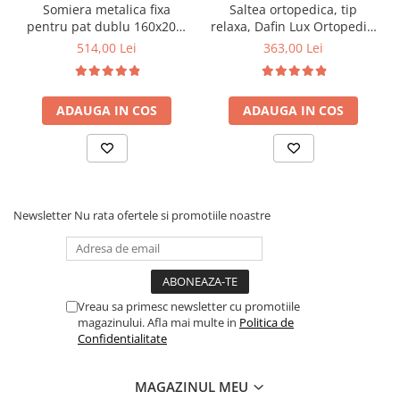
Somiera metalica fixa
Saltea ortopedica, tip
pentru pat dublu 160x200,
relaxa, Dafin Lux Ortopedic,
6 picioare, 32 lamele lemn
90x200x21cm, fermitate
514,00 Lei
363,00 Lei
fag, benzi textile, suport
medie, cu plasa de arcuri
saltea ferm, negru
tip Bonell, fata vara-iarna,
sistem de aerisire cu
ADAUGA IN COS
ADAUGA IN COS
butoni, Salt Confort
Newsletter
Nu rata ofertele si promotiile noastre
Vreau sa primesc newsletter cu promotiile
magazinului. Afla mai multe in
Politica de
Confidentialitate
MAGAZINUL MEU