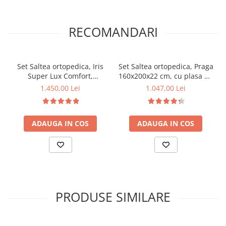
RECOMANDARI
Set Saltea ortopedica, Iris
Set Saltea ortopedica, Praga
Super Lux Comfort,
160x200x22 cm, cu plasa de
160x200x26cm, fermitate
arcuri tip Bonell, box spring
1.450,00 Lei
1.047,00 Lei
tare, cu plasa de arcuri tip
system, fermitate medie,
Bonell, sistem de aerisire
sistem de aerisire
banda Spaceair, Saltsib
perimetral, Saltsib plus
ADAUGA IN COS
ADAUGA IN COS
plus pilota matlasata vara,
pilota vara, microfibra,
antialergica, 180x200cm
50x70cm, lavabila la 95°C
PRODUSE SIMILARE