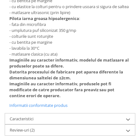
- cu bentita pe margine
- cu elastice la colturi pentru o prindere usoara si sigura de saltea
- matlasare ultrasonic (prin lipire)
Pilota iarna groasa hipoalergenica
:
- fata din microfibra
- umplutura puf siliconizat 350 g/mp
- colturile sunt rotunjite
- cu bentita pe margine
- lavabila la 30°C
- matlasare clasica (cu ata)
Imaginiile au caracter informativ, modelul de matlasare al
produselor poate sa difere.
Datorita procesului de fabricare pot aparea diferente la
dimensiunea saltelei de ±2cm.
Imaginiile au caracter informativ, produsele pot fi
modificate de catre producator fara preaviz sau pot
contine erori de operare.
Informatii conformitate produs
Caracteristici
Review-uri
(2)