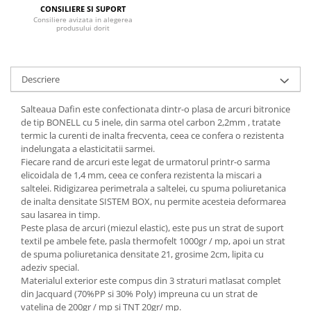
CONSILIERE SI SUPORT
Mese gradinita
Consiliere avizata in alegerea
produsului dorit
Scaune gradinita
Set mese si scaune gradinita
Mobilier copii
Descriere
Mobila camera copii
Salteaua Dafin este confectionata dintr-o plasa de arcuri bitronice
Scaune birou pentru copii
de tip BONELL cu 5 inele, din sarma otel carbon 2,2mm , tratate
Saltele patuturi copii
termic la curenti de inalta frecventa, ceea ce confera o rezistenta
Paturi copii
indelungata a elasticitatii sarmei.
Fiecare rand de arcuri este legat de urmatorul printr-o sarma
Masa si scaune gradinita
elicoidala de 1,4 mm, ceea ce confera rezistenta la miscari a
Seturi comode living si dormitor
saltelei. Ridigizarea perimetrala a saltelei, cu spuma poliuretanica
de inalta densitate SISTEM BOX, nu permite acesteia deformarea
sau lasarea in timp.
Peste plasa de arcuri (miezul elastic), este pus un strat de suport
textil pe ambele fete, pasla thermofelt 1000gr / mp, apoi un strat
de spuma poliuretanica densitate 21, grosime 2cm, lipita cu
adeziv special.
Materialul exterior este compus din 3 straturi matlasat complet
din Jacquard (70%PP si 30% Poly) impreuna cu un strat de
vatelina de 200gr / mp si TNT 20gr/ mp.