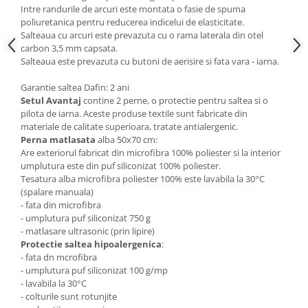
Intre randurile de arcuri este montata o fasie de spuma
poliuretanica pentru reducerea indicelui de elasticitate.
Salteaua cu arcuri este prevazuta cu o rama laterala din otel
carbon 3,5 mm capsata.
Salteaua este prevazuta cu butoni de aerisire si fata vara - iarna.
Garantie saltea Dafin: 2 ani
Setul Avantaj
contine 2 perne, o protectie pentru saltea si o
pilota de iarna. Aceste produse textile sunt fabricate din
materiale de calitate superioara, tratate antialergenic.
Perna matlasata
alba 50x70 cm:
Are exteriorul fabricat din microfibra 100% poliester si la interior
umplutura este din puf siliconizat 100% poliester.
Tesatura alba microfibra poliester 100% este lavabila la 30°C
(spalare manuala)
- fata din microfibra
- umplutura puf siliconizat 750 g
- matlasare ultrasonic (prin lipire)
Protectie saltea hipoalergenica
:
- fata dn mcrofibra
- umplutura puf siliconizat 100 g/mp
- lavabila la 30°C
- colturile sunt rotunjite