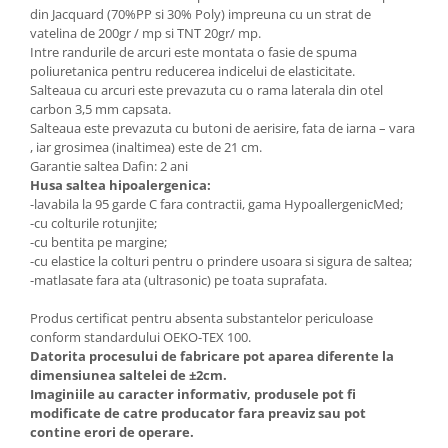
din Jacquard (70%PP si 30% Poly) impreuna cu un strat de
vatelina de 200gr / mp si TNT 20gr/ mp.
Intre randurile de arcuri este montata o fasie de spuma
poliuretanica pentru reducerea indicelui de elasticitate.
Salteaua cu arcuri este prevazuta cu o rama laterala din otel
carbon 3,5 mm capsata.
Salteaua este prevazuta cu butoni de aerisire, fata de iarna – vara
, iar grosimea (inaltimea) este de 21 cm.
Garantie saltea Dafin: 2 ani
Husa saltea hipoalergenica:
-lavabila la 95 garde C fara contractii, gama HypoallergenicMed;
-cu colturile rotunjite;
-cu bentita pe margine;
-cu elastice la colturi pentru o prindere usoara si sigura de saltea;
-matlasate fara ata (ultrasonic) pe toata suprafata.
Produs certificat pentru absenta substantelor periculoase
conform standardului OEKO-TEX 100.
Datorita procesului de fabricare pot aparea diferente la
dimensiunea saltelei de ±2cm.
Imaginiile au caracter informativ, produsele pot fi
modificate de catre producator fara preaviz sau pot
contine erori de operare.