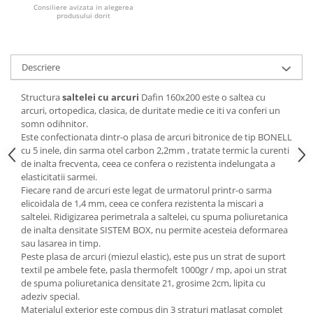
Consiliere avizata in alegerea
produsului dorit
Mese gradinita
Scaune gradinita
Set mese si scaune gradinita
Descriere
Mobilier copii
Mobila camera copii
Structura
saltelei cu arcuri
Dafin 160x200 este o saltea cu
arcuri, ortopedica, clasica, de duritate medie ce iti va conferi un
Scaune birou pentru copii
somn odihnitor.
Saltele patuturi copii
Este confectionata dintr-o plasa de arcuri bitronice de tip BONELL
Paturi copii
cu 5 inele, din sarma otel carbon 2,2mm , tratate termic la curenti
de inalta frecventa, ceea ce confera o rezistenta indelungata a
Masa si scaune gradinita
elasticitatii sarmei.
Seturi comode living si dormitor
Fiecare rand de arcuri este legat de urmatorul printr-o sarma
elicoidala de 1,4 mm, ceea ce confera rezistenta la miscari a
saltelei. Ridigizarea perimetrala a saltelei, cu spuma poliuretanica
de inalta densitate SISTEM BOX, nu permite acesteia deformarea
sau lasarea in timp.
Peste plasa de arcuri (miezul elastic), este pus un strat de suport
textil pe ambele fete, pasla thermofelt 1000gr / mp, apoi un strat
de spuma poliuretanica densitate 21, grosime 2cm, lipita cu
adeziv special.
Materialul exterior este compus din 3 straturi matlasat complet