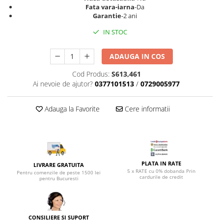
Top saltele 5 cm
Fata vara-iarna
-Da
Scaune manager
Top saltele 10 cm
Garantie
-2 ani
Mobilier bucatarie
Top saltele memory 5 cm
IN STOC
Mese bucatarie
Top saltele MemoHR 6.5 cm
Scaune pentru bucatarie
Saltele ieftine
ADAUGA IN COS
Mobila bucatarie
Saltele cu plasa de arcuri
Cod Produs:
S613,461
Seturi mese si scaune bucatarie
Saltele cu spuma
Ai nevoie de ajutor?
0377101513
/
0729005977
Mobilier hol
Mobila hol
Adauga la Favorite
Cere informatii
Suporturi si rafturi pantofi
Portmantouri
Pantofare
Seturi mobilier hol
PLATA IN RATE
LIVRARE GRATUITA
Stender haine
5 x RATE cu 0% dobanda Prin
Pentru comenzile de peste 1500 lei
cardurile de credit
Suport pentru umerase
pentru Bucuresti
Etajere
Cuiere
Mobilier gradinita
CONSILIERE SI SUPORT