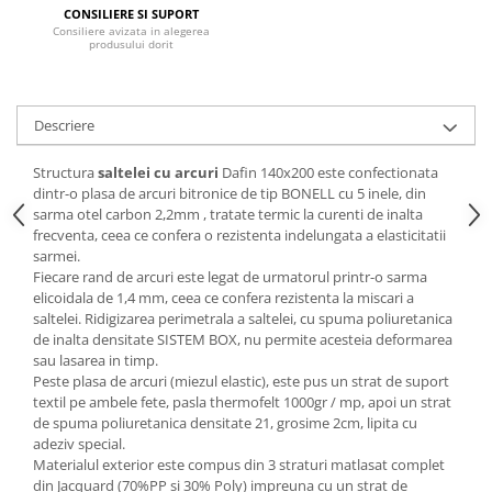
CONSILIERE SI SUPORT
Mese gradinita
Consiliere avizata in alegerea
produsului dorit
Scaune gradinita
Set mese si scaune gradinita
Mobilier copii
Descriere
Mobila camera copii
Structura
saltelei cu arcuri
Dafin 140x200 este confectionata
Scaune birou pentru copii
dintr-o plasa de arcuri bitronice de tip BONELL cu 5 inele, din
Saltele patuturi copii
sarma otel carbon 2,2mm , tratate termic la curenti de inalta
Paturi copii
frecventa, ceea ce confera o rezistenta indelungata a elasticitatii
sarmei.
Masa si scaune gradinita
Fiecare rand de arcuri este legat de urmatorul printr-o sarma
Seturi comode living si dormitor
elicoidala de 1,4 mm, ceea ce confera rezistenta la miscari a
saltelei. Ridigizarea perimetrala a saltelei, cu spuma poliuretanica
de inalta densitate SISTEM BOX, nu permite acesteia deformarea
sau lasarea in timp.
Peste plasa de arcuri (miezul elastic), este pus un strat de suport
textil pe ambele fete, pasla thermofelt 1000gr / mp, apoi un strat
de spuma poliuretanica densitate 21, grosime 2cm, lipita cu
adeziv special.
Materialul exterior este compus din 3 straturi matlasat complet
din Jacquard (70%PP si 30% Poly) impreuna cu un strat de