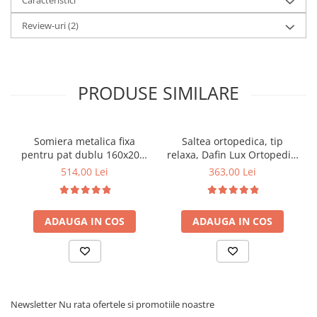
Caracteristici
Review-uri
(2)
PRODUSE SIMILARE
Somiera metalica fixa
Saltea ortopedica, tip
pentru pat dublu 160x200,
relaxa, Dafin Lux Ortopedic,
6 picioare, 32 lamele lemn
90x200x21cm, fermitate
514,00 Lei
363,00 Lei
fag, benzi textile, suport
medie, cu plasa de arcuri
saltea ferm, negru
tip Bonell, fata vara-iarna,
sistem de aerisire cu
ADAUGA IN COS
ADAUGA IN COS
butoni, Salt Confort
Newsletter
Nu rata ofertele si promotiile noastre