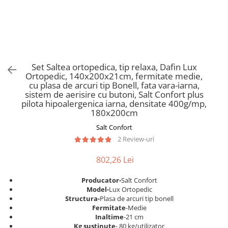
Scaune pliante
Saltele Pocket
Noptiere
Scaune birou
Saltele cu arcuri impachetate
Paturi
individual
Scaune profesionale
Seturi de pat si saltea
Saltele Memory Pocket
Masute de toaleta
Scaune Lemn
Saltele Memory Foam
Mobilier living
Scaune birou copii
Set Saltea ortopedica, tip relaxa, Dafin Lux
Saltele Memory Pocket
Scaune pentru living
Ortopedic, 140x200x21cm, fermitate medie,
Scaune resigilate
Saltele cu plasa arcuri
cu plasa de arcuri tip Bonell, fata vara-iarna,
Seturi comode living si vitrine
sistem de aerisire cu butoni, Salt Confort plus
Scaune gradinita
Saltele cu spuma
Mobila living
pilota hipoalergenica iarna, densitate 400g/mp,
Saltele cu spuma
Scaune conferinta
180x200cm
Comode living
Saltele cu spuma poliuretanica
Scaune terasa si outdoor
Salt Confort
Set mese plus scaune
2 Review-uri
Saltele Latex
Mobilier birou
Saltele Memory
Scaune ergonomice
802,26 Lei
Saltele 140x200
Etajere Birou
Producator-
Salt Confort
Saltele 160x200
Dulap birou
Model-
Lux Ortopedic
Birouri
Saltele 180x200
Structura-
Plasa de arcuri tip bonell
Fermitate
-Medie
Scaune pentru birou
Top saltele
Inaltime
-21 cm
Scaune pentru vizitatori
Kg sustinute
- 80 kg/utilizator