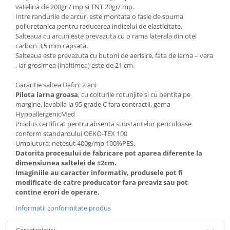
vatelina de 200gr / mp si TNT 20gr/ mp.
Intre randurile de arcuri este montata o fasie de spuma
poliuretanica pentru reducerea indicelui de elasticitate.
Salteaua cu arcuri este prevazuta cu o rama laterala din otel
carbon 3,5 mm capsata.
Salteaua este prevazuta cu butoni de aerisire, fata de iarna – vara
, iar grosimea (inaltimea) este de 21 cm.
Garantie saltea Dafin: 2 ani
Pilota iarna groasa
, cu colturile rotunjite si cu bentita pe
margine, lavabila la 95 grade C fara contractii, gama
HypoallergenicMed
Produs certificat pentru absenta substantelor periculoase
conform standardului OEKO-TEX 100
Umplutura: netesut 400g/mp 100%PES.
Datorita procesului de fabricare pot aparea diferente la
dimensiunea saltelei de ±2cm.
Imaginiile au caracter informativ, produsele pot fi
modificate de catre producator fara preaviz sau pot
contine erori de operare.
Informatii conformitate produs