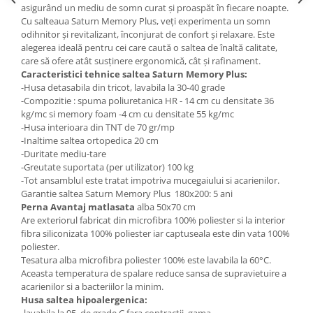
asigurând un mediu de somn curat și proaspăt în fiecare noapte.
Cu salteaua Saturn Memory Plus, veți experimenta un somn
odihnitor și revitalizant, înconjurat de confort și relaxare. Este
alegerea ideală pentru cei care caută o saltea de înaltă calitate,
care să ofere atât susținere ergonomică, cât și rafinament.
Caracteristici tehnice saltea Saturn Memory Plus:
-Husa detasabila din tricot, lavabila la 30-40 grade
-Compozitie : spuma poliuretanica HR - 14 cm cu densitate 36
kg/mc si memory foam -4 cm cu densitate 55 kg/mc
-Husa interioara din TNT de 70 gr/mp
-Inaltime saltea ortopedica 20 cm
-Duritate mediu-tare
-Greutate suportata (per utilizator) 100 kg
-Tot ansamblul este tratat impotriva mucegaiului si acarienilor.
Garantie saltea Saturn Memory Plus 180x200: 5 ani
Perna Avantaj matlasata
alba 50x70 cm
Are exteriorul fabricat din microfibra 100% poliester si la interior
fibra siliconizata 100% poliester iar captuseala este din vata 100%
poliester.
Tesatura alba microfibra poliester 100% este lavabila la 60°C.
Aceasta temperatura de spalare reduce sansa de supravietuire a
acarienilor si a bacteriilor la minim.
Husa saltea hipoalergenica: