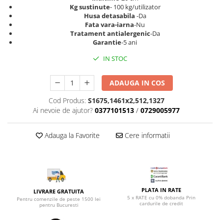
Top saltele 5 cm
Kg sustinute
- 100 kg/utilizator
Scaune manager
Top saltele 10 cm
Husa detasabila
-Da
Mobilier bucatarie
Fata vara-iarna
-Nu
Top saltele memory 5 cm
Tratament antialergenic
-Da
Mese bucatarie
Top saltele MemoHR 6.5 cm
Garantie
-5 ani
Scaune pentru bucatarie
Saltele ieftine
IN STOC
Mobila bucatarie
Saltele cu plasa de arcuri
Seturi mese si scaune bucatarie
Saltele cu spuma
ADAUGA IN COS
Mobilier hol
Cod Produs:
S1675,1461x2,512,1327
Mobila hol
Ai nevoie de ajutor?
0377101513
/
0729005977
Suporturi si rafturi pantofi
Portmantouri
Adauga la Favorite
Cere informatii
Pantofare
Seturi mobilier hol
Stender haine
Suport pentru umerase
PLATA IN RATE
Etajere
LIVRARE GRATUITA
5 x RATE cu 0% dobanda Prin
Pentru comenzile de peste 1500 lei
Cuiere
cardurile de credit
pentru Bucuresti
Mobilier gradinita