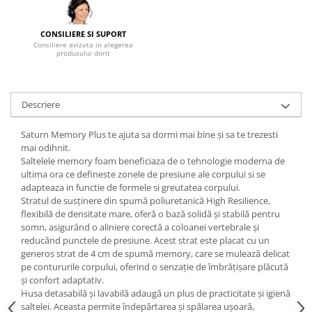
Mese gradinita
CONSILIERE SI SUPORT
Scaune gradinita
Consiliere avizata in alegerea
Set mese si scaune gradinita
produsului dorit
Mobilier copii
Mobila camera copii
Descriere
Scaune birou pentru copii
Saltele patuturi copii
Saturn Memory Plus te ajuta sa dormi mai bine și sa te trezesti
Paturi copii
mai odihnit.
Saltelele
memory foam
beneficiaza de o tehnologie moderna de
Masa si scaune gradinita
ultima ora ce
defineste zonele de presiune
ale corpului si se
Seturi comode living si dormitor
adapteaza in functie de formele si greutatea corpului.
Stratul de susținere din spumă poliuretanică High Resilience,
flexibilă de densitate mare, oferă o bază solidă și stabilă pentru
somn, asigurând o aliniere corectă a coloanei vertebrale și
reducând punctele de presiune. Acest strat este placat cu un
generos strat de 4 cm de spumă memory, care se mulează delicat
pe contururile corpului, oferind o senzație de îmbrățișare plăcută
și confort adaptativ.
Husa detasabilă și lavabilă adaugă un plus de practicitate și igienă
saltelei. Aceasta permite îndepărtarea și spălarea ușoară,