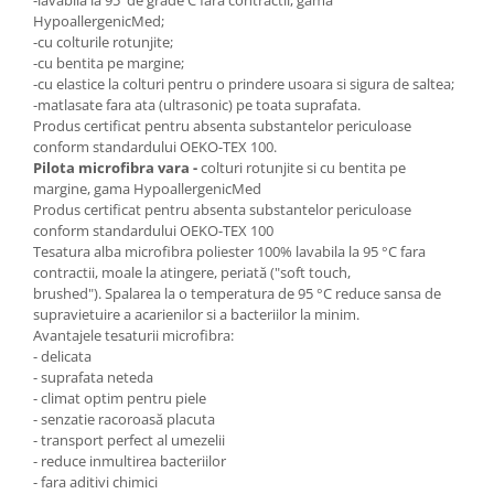
-lavabila la 95 de grade C fara contractii, gama
HypoallergenicMed;
-cu colturile rotunjite;
-cu bentita pe margine;
-cu elastice la colturi pentru o prindere usoara si sigura de saltea;
-matlasate fara ata (ultrasonic) pe toata suprafata.
Produs certificat pentru absenta substantelor periculoase
conform standardului OEKO-TEX 100.
Pilota microfibra vara -
colturi rotunjite si cu bentita pe
margine, gama HypoallergenicMed
Produs certificat pentru absenta substantelor periculoase
conform standardului OEKO-TEX 100
Tesatura alba microfibra poliester 100% lavabila la 95 °C fara
contractii, moale la atingere, periată ("soft touch,
brushed"). Spalarea la o temperatura de 95 °C reduce sansa de
supravietuire a acarienilor si a bacteriilor la minim.
Avantajele tesaturii microfibra:
- delicata
- suprafata neteda
- climat optim pentru piele
- senzatie racoroasă placuta
- transport perfect al umezelii
- reduce inmultirea bacteriilor
- fara aditivi chimici