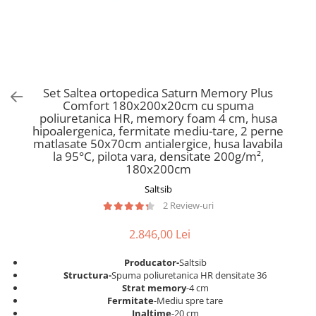
Scaune pliante
Saltele Pocket
Noptiere
Scaune birou
Saltele cu arcuri impachetate
Paturi
individual
Scaune profesionale
Seturi de pat si saltea
Saltele Memory Pocket
Masute de toaleta
Scaune Lemn
Saltele Memory Foam
Mobilier living
Scaune birou copii
Set Saltea ortopedica Saturn Memory Plus
Saltele Memory Pocket
Scaune pentru living
Comfort 180x200x20cm cu spuma
Scaune resigilate
Saltele cu plasa arcuri
poliuretanica HR, memory foam 4 cm, husa
Seturi comode living si vitrine
hipoalergenica, fermitate mediu-tare, 2 perne
Scaune gradinita
Saltele cu spuma
Mobila living
matlasate 50x70cm antialergice, husa lavabila
Saltele cu spuma
Scaune conferinta
la 95°C, pilota vara, densitate 200g/m²,
Comode living
180x200cm
Saltele cu spuma poliuretanica
Scaune terasa si outdoor
Set mese plus scaune
Saltsib
Saltele Latex
Mobilier birou
2 Review-uri
Saltele Memory
Scaune ergonomice
Saltele 140x200
2.846,00 Lei
Etajere Birou
Saltele 160x200
Dulap birou
Producator-
Saltsib
Birouri
Saltele 180x200
Structura-
Spuma poliuretanica HR densitate 36
Strat memory
-4 cm
Scaune pentru birou
Top saltele
Fermitate
-Mediu spre tare
Scaune pentru vizitatori
Inaltime
-20 cm