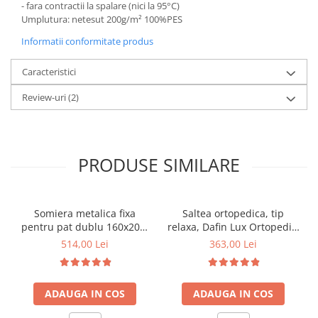
- fara contractii la spalare (nici la 95°C)
Umplutura: netesut 200g/m² 100%PES
Informatii conformitate produs
Caracteristici
Review-uri
(2)
PRODUSE SIMILARE
Somiera metalica fixa
Saltea ortopedica, tip
pentru pat dublu 160x200,
relaxa, Dafin Lux Ortopedic,
6 picioare, 32 lamele lemn
90x200x21cm, fermitate
514,00 Lei
363,00 Lei
fag, benzi textile, suport
medie, cu plasa de arcuri
saltea ferm, negru
tip Bonell, fata vara-iarna,
sistem de aerisire cu
ADAUGA IN COS
ADAUGA IN COS
butoni, Salt Confort