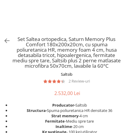
Scaune pliante
Saltele Pocket
Noptiere
Scaune birou
Saltele cu arcuri impachetate
Paturi
individual
Scaune profesionale
Seturi de pat si saltea
Saltele Memory Pocket
Masute de toaleta
Scaune Lemn
Saltele Memory Foam
Mobilier living
Scaune birou copii
Set Saltea ortopedica, Saturn Memory Plus
Saltele Memory Pocket
Scaune pentru living
Comfort 180x200x20cm, cu spuma
Scaune resigilate
Saltele cu plasa arcuri
poliuretanica HR, memory foam 4 cm, husa
Seturi comode living si vitrine
detasabila tricot, hipoalergenica, fermitate
Scaune gradinita
Saltele cu spuma
Mobila living
mediu spre tare, Saltsib plus 2 perne matlasate
Saltele cu spuma
Scaune conferinta
microfibra 50x70cm, lavabile la 60°C
Comode living
Saltele cu spuma poliuretanica
Scaune terasa si outdoor
Saltsib
Set mese plus scaune
2 Review-uri
Saltele Latex
Mobilier birou
Saltele Memory
Scaune ergonomice
2.532,00 Lei
Saltele 140x200
Etajere Birou
Producator-
Saltsib
Saltele 160x200
Dulap birou
Structura-
Spuma poliuretanica HR densitate 36
Birouri
Saltele 180x200
Strat memory
-4 cm
Fermitate
-Mediu spre tare
Scaune pentru birou
Top saltele
Inaltime
-20 cm
Scaune pentru vizitatori
Kg sustinute
- 100 kg/utilizator