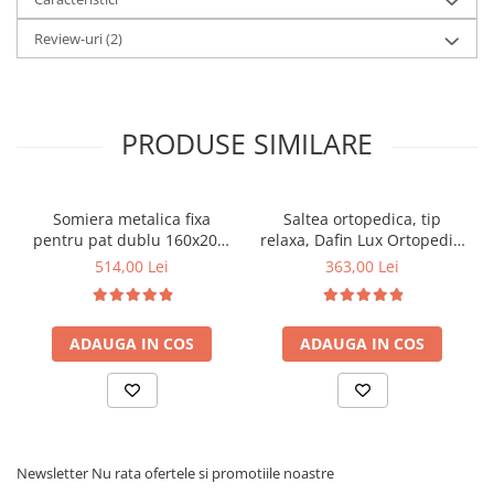
Review-uri
(2)
PRODUSE SIMILARE
Somiera metalica fixa
Saltea ortopedica, tip
pentru pat dublu 160x200,
relaxa, Dafin Lux Ortopedic,
6 picioare, 32 lamele lemn
90x200x21cm, fermitate
514,00 Lei
363,00 Lei
fag, benzi textile, suport
medie, cu plasa de arcuri
saltea ferm, negru
tip Bonell, fata vara-iarna,
sistem de aerisire cu
ADAUGA IN COS
ADAUGA IN COS
butoni, Salt Confort
Newsletter
Nu rata ofertele si promotiile noastre