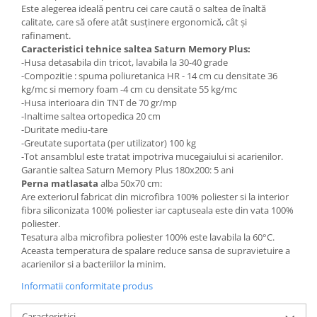
Este alegerea ideală pentru cei care caută o saltea de înaltă
calitate, care să ofere atât susținere ergonomică, cât și
rafinament.
Caracteristici tehnice saltea Saturn Memory Plus:
-Husa detasabila din tricot, lavabila la 30-40 grade
-Compozitie : spuma poliuretanica HR - 14 cm cu densitate 36
kg/mc si memory foam -4 cm cu densitate 55 kg/mc
-Husa interioara din TNT de 70 gr/mp
-Inaltime saltea ortopedica 20 cm
-Duritate mediu-tare
-Greutate suportata (per utilizator) 100 kg
-Tot ansamblul este tratat impotriva mucegaiului si acarienilor.
Garantie saltea Saturn Memory Plus 180x200: 5 ani
Perna matlasata
alba 50x70 cm:
Are exteriorul fabricat din microfibra 100% poliester si la interior
fibra siliconizata 100% poliester iar captuseala este din vata 100%
poliester.
Tesatura alba microfibra poliester 100% este lavabila la 60°C.
Aceasta temperatura de spalare reduce sansa de supravietuire a
acarienilor si a bacteriilor la minim.
Informatii conformitate produs
Caracteristici