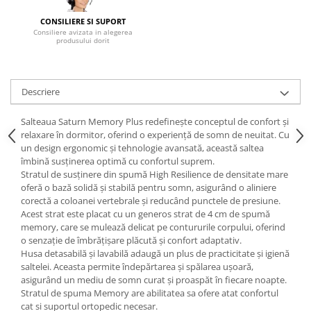
Mese gradinita
CONSILIERE SI SUPORT
Consiliere avizata in alegerea
Scaune gradinita
produsului dorit
Set mese si scaune gradinita
Mobilier copii
Descriere
Mobila camera copii
Scaune birou pentru copii
Salteaua Saturn Memory Plus redefinește conceptul de confort și
Saltele patuturi copii
relaxare în dormitor, oferind o experiență de somn de neuitat. Cu
Paturi copii
un design ergonomic și tehnologie avansată, această saltea
îmbină susținerea optimă cu confortul suprem.
Masa si scaune gradinita
Stratul de susținere din spumă High Resilience de densitate mare
Seturi comode living si dormitor
oferă o bază solidă și stabilă pentru somn, asigurând o aliniere
corectă a coloanei vertebrale și reducând punctele de presiune.
Acest strat este placat cu un generos strat de 4 cm de spumă
memory, care se mulează delicat pe contururile corpului, oferind
o senzație de îmbrățișare plăcută și confort adaptativ.
Husa detasabilă și lavabilă adaugă un plus de practicitate și igienă
saltelei. Aceasta permite îndepărtarea și spălarea ușoară,
asigurând un mediu de somn curat și proaspăt în fiecare noapte.
Stratul de spuma Memory are abilitatea sa ofere atat confortul
cat si suportul ortopedic necesar.