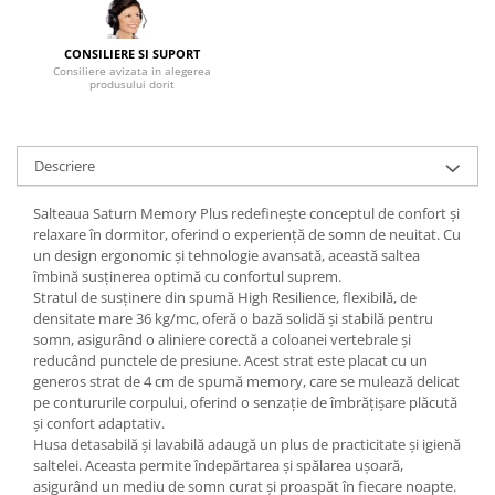
Mese gradinita
CONSILIERE SI SUPORT
Scaune gradinita
Consiliere avizata in alegerea
Set mese si scaune gradinita
produsului dorit
Mobilier copii
Mobila camera copii
Descriere
Scaune birou pentru copii
Saltele patuturi copii
Salteaua Saturn Memory Plus redefinește conceptul de confort și
Paturi copii
relaxare în dormitor, oferind o experiență de somn de neuitat. Cu
un design ergonomic și tehnologie avansată, această saltea
Masa si scaune gradinita
îmbină susținerea optimă cu confortul suprem.
Seturi comode living si dormitor
Stratul de susținere din spumă High Resilience, flexibilă, de
densitate mare 36 kg/mc, oferă o bază solidă și stabilă pentru
somn, asigurând o aliniere corectă a coloanei vertebrale și
reducând punctele de presiune. Acest strat este placat cu un
generos strat de 4 cm de spumă memory, care se mulează delicat
pe contururile corpului, oferind o senzație de îmbrățișare plăcută
și confort adaptativ.
Husa detasabilă și lavabilă adaugă un plus de practicitate și igienă
saltelei. Aceasta permite îndepărtarea și spălarea ușoară,
asigurând un mediu de somn curat și proaspăt în fiecare noapte.