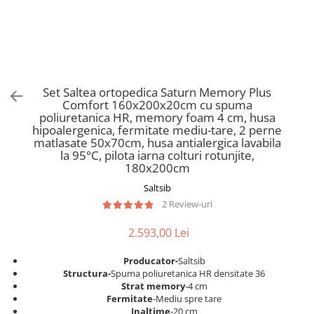
Scaune pliante
Saltele Pocket
Noptiere
Scaune birou
Saltele cu arcuri impachetate
Paturi
individual
Scaune profesionale
Seturi de pat si saltea
Saltele Memory Pocket
Masute de toaleta
Scaune Lemn
Saltele Memory Foam
Mobilier living
Scaune birou copii
Set Saltea ortopedica Saturn Memory Plus
Saltele Memory Pocket
Scaune pentru living
Comfort 160x200x20cm cu spuma
Scaune resigilate
Saltele cu plasa arcuri
poliuretanica HR, memory foam 4 cm, husa
Seturi comode living si vitrine
hipoalergenica, fermitate mediu-tare, 2 perne
Scaune gradinita
Saltele cu spuma
Mobila living
matlasate 50x70cm, husa antialergica lavabila
Saltele cu spuma
Scaune conferinta
la 95°C, pilota iarna colturi rotunjite,
Comode living
180x200cm
Saltele cu spuma poliuretanica
Scaune terasa si outdoor
Set mese plus scaune
Saltsib
Saltele Latex
Mobilier birou
2 Review-uri
Saltele Memory
Scaune ergonomice
Saltele 140x200
2.593,00 Lei
Etajere Birou
Saltele 160x200
Dulap birou
Producator-
Saltsib
Birouri
Saltele 180x200
Structura-
Spuma poliuretanica HR densitate 36
Strat memory
-4 cm
Scaune pentru birou
Top saltele
Fermitate
-Mediu spre tare
Scaune pentru vizitatori
Inaltime
-20 cm