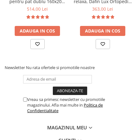
pentru pat dublu 160x200,
relaxa, Dafin Lux Ortopedic,
6 picioare, 32 lamele lemn
90x200x21cm, fermitate
514,00 Lei
363,00 Lei
fag, benzi textile, suport
medie, cu plasa de arcuri
saltea ferm, negru
tip Bonell, fata vara-iarna,
sistem de aerisire cu
ADAUGA IN COS
ADAUGA IN COS
butoni, Salt Confort
Newsletter
Nu rata ofertele si promotiile noastre
Vreau sa primesc newsletter cu promotiile
magazinului. Afla mai multe in
Politica de
Confidentialitate
MAGAZINUL MEU