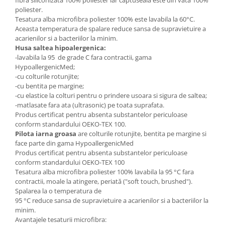
fibra siliconizata 100% poliester iar captuseala este din vata 100%
poliester.
Tesatura alba microfibra poliester 100% este lavabila la 60°C.
Aceasta temperatura de spalare reduce sansa de supravietuire a
acarienilor si a bacteriilor la minim.
Husa saltea hipoalergenica:
-lavabila la 95 de grade C fara contractii, gama
HypoallergenicMed;
-cu colturile rotunjite;
-cu bentita pe margine;
-cu elastice la colturi pentru o prindere usoara si sigura de saltea;
-matlasate fara ata (ultrasonic) pe toata suprafata.
Produs certificat pentru absenta substantelor periculoase
conform standardului OEKO-TEX 100.
Pilota iarna groasa
are colturile rotunjite, bentita pe margine si
face parte din gama HypoallergenicMed
Produs certificat pentru absenta substantelor periculoase
conform standardului OEKO-TEX 100
Tesatura alba microfibra poliester 100% lavabila la 95 °C fara
contractii, moale la atingere, periată ("soft touch, brushed").
Spalarea la o temperatura de
95 °C reduce sansa de supravietuire a acarienilor si a bacteriilor la
minim.
Avantajele tesaturii microfibra: