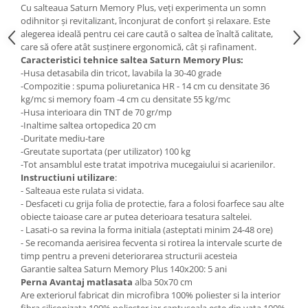
Cu salteaua Saturn Memory Plus, veți experimenta un somn
odihnitor și revitalizant, înconjurat de confort și relaxare. Este
alegerea ideală pentru cei care caută o saltea de înaltă calitate,
care să ofere atât susținere ergonomică, cât și rafinament.
Caracteristici tehnice saltea Saturn Memory Plus:
-Husa detasabila din tricot, lavabila la 30-40 grade
-Compozitie : spuma poliuretanica HR - 14 cm cu densitate 36
kg/mc si memory foam -4 cm cu densitate 55 kg/mc
-Husa interioara din TNT de 70 gr/mp
-Inaltime saltea ortopedica 20 cm
-Duritate mediu-tare
-Greutate suportata (per utilizator) 100 kg
-Tot ansamblul este tratat impotriva mucegaiului si acarienilor.
Instructiuni utilizare
:
- Salteaua este rulata si vidata.
- Desfaceti cu grija folia de protectie, fara a folosi foarfece sau alte
obiecte taioase care ar putea deterioara tesatura saltelei.
- Lasati-o sa revina la forma initiala (asteptati minim 24-48 ore)
- Se recomanda aerisirea fecventa si rotirea la intervale scurte de
timp pentru a preveni deteriorarea structurii acesteia
Garantie saltea Saturn Memory Plus 140x200: 5 ani
Perna Avantaj matlasata
alba 50x70 cm
Are exteriorul fabricat din microfibra 100% poliester si la interior