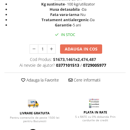
Top saltele 5 cm
Kg sustinute
- 100 kg/utilizator
Scaune manager
Top saltele 10 cm
Husa detasabila
-Da
Mobilier bucatarie
Fata vara-iarna
-Nu
Top saltele memory 5 cm
Tratament antialergenic
-Da
Mese bucatarie
Top saltele MemoHR 6.5 cm
Garantie
-5 ani
Scaune pentru bucatarie
Saltele ieftine
IN STOC
Mobila bucatarie
Saltele cu plasa de arcuri
Seturi mese si scaune bucatarie
Saltele cu spuma
ADAUGA IN COS
Mobilier hol
Cod Produs:
S1673,1461x2,474,487
Mobila hol
Ai nevoie de ajutor?
0377101513
/
0729005977
Suporturi si rafturi pantofi
Portmantouri
Adauga la Favorite
Cere informatii
Pantofare
Seturi mobilier hol
Stender haine
Suport pentru umerase
PLATA IN RATE
Etajere
LIVRARE GRATUITA
5 x RATE cu 0% dobanda Prin
Pentru comenzile de peste 1500 lei
Cuiere
cardurile de credit
pentru Bucuresti
Mobilier gradinita