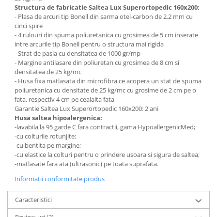
Structura de fabricatie Saltea Lux Superortopedic 160x200:
- Plasa de arcuri tip Bonell din sarma otel-carbon de 2.2 mm cu
cinci spire
- 4 rulouri din spuma poliuretanica cu grosimea de 5 cm inserate
intre arcurile tip Bonell pentru o structura mai rigida
- Strat de pasla cu densitatea de 1000 gr/mp
- Margine antilasare din poliuretan cu grosimea de 8 cm si
densitatea de 25 kg/mc
- Husa fixa matlasata din microfibra ce acopera un stat de spuma
poliuretanica cu densitate de 25 kg/mc cu grosime de 2 cm pe o
fata, respectiv 4 cm pe cealalta fata
Garantie Saltea Lux Superortopedic 160x200: 2 ani
Husa saltea hipoalergenica:
-lavabila la 95 garde C fara contractii, gama HypoallergenicMed;
-cu colturile rotunjite;
-cu bentita pe margine;
-cu elastice la colturi pentru o prindere usoara si sigura de saltea;
-matlasate fara ata (ultrasonic) pe toata suprafata.
Informatii conformitate produs
Caracteristici