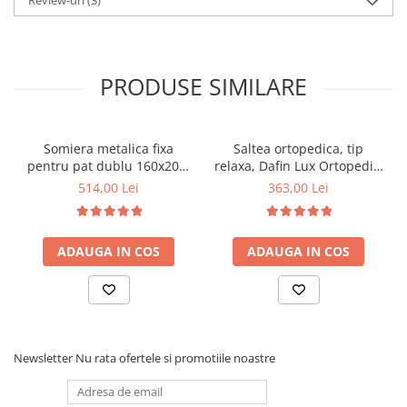
Review-uri
(3)
PRODUSE SIMILARE
Somiera metalica fixa
Saltea ortopedica, tip
pentru pat dublu 160x200,
relaxa, Dafin Lux Ortopedic,
6 picioare, 32 lamele lemn
90x200x21cm, fermitate
514,00 Lei
363,00 Lei
fag, benzi textile, suport
medie, cu plasa de arcuri
saltea ferm, negru
tip Bonell, fata vara-iarna,
sistem de aerisire cu
ADAUGA IN COS
ADAUGA IN COS
butoni, Salt Confort
Newsletter
Nu rata ofertele si promotiile noastre