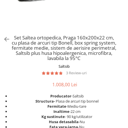
Scaune pliante
Saltele Pocket
Noptiere
Scaune birou
Saltele cu arcuri impachetate
Paturi
individual
Scaune profesionale
Seturi de pat si saltea
Saltele Memory Pocket
Masute de toaleta
Scaune Lemn
Saltele Memory Foam
Mobilier living
Scaune birou copii
Set Saltea ortopedica, Praga 160x200x22 cm,
Saltele Memory Pocket
Scaune pentru living
cu plasa de arcuri tip Bonell, box spring system,
Scaune resigilate
Saltele cu plasa arcuri
fermitate medie, sistem de aerisire perimetral,
Seturi comode living si vitrine
Saltsib plus husa hipoalergenica, microfibra,
Scaune gradinita
Saltele cu spuma
Mobila living
lavabila la 95°C
Saltele cu spuma
Scaune conferinta
Comode living
Saltsib
Saltele cu spuma poliuretanica
Scaune terasa si outdoor
Set mese plus scaune
3 Review-uri
Saltele Latex
Mobilier birou
1.008,00 Lei
Saltele Memory
Scaune ergonomice
Saltele 140x200
Etajere Birou
Producator
-Saltsib
Structura-
Plasa de arcuri tip bonnel
Saltele 160x200
Dulap birou
Fermitate
-Mediu-tare
Birouri
Saltele 180x200
Inaltime
-22 cm
Kg sustinute
- 90 kg/utilizator
Scaune pentru birou
Top saltele
Husa detasabila
-Nu
Scaune pentru vizitatori
Fata vara-iarna
-Nu