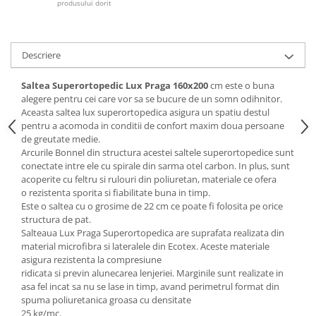
produsului dorit
Mese gradinita
Scaune gradinita
Set mese si scaune gradinita
Descriere
Mobilier copii
Saltea Superortopedic Lux Praga 160x200
cm este o buna
Mobila camera copii
alegere pentru cei care vor sa se bucure de un somn odihnitor.
Aceasta saltea lux superortopedica asigura un spatiu destul
Scaune birou pentru copii
pentru a acomoda in conditii de confort maxim doua persoane
Saltele patuturi copii
de greutate medie.
Paturi copii
Arcurile Bonnel din structura acestei saltele superortopedice sunt
conectate intre ele cu spirale din sarma otel carbon. In plus, sunt
Masa si scaune gradinita
acoperite cu feltru si rulouri din poliuretan, materiale ce ofera
Seturi comode living si dormitor
o rezistenta sporita si fiabilitate buna in timp.
Este o saltea cu o grosime de 22 cm ce poate fi folosita pe orice
structura de pat.
Salteaua Lux Praga Superortopedica are suprafata realizata din
material microfibra si lateralele din Ecotex. Aceste materiale
asigura rezistenta la compresiune
ridicata si previn alunecarea lenjeriei. Marginile sunt realizate in
asa fel incat sa nu se lase in timp, avand perimetrul format din
spuma poliuretanica groasa cu densitate
25 kg/mc.