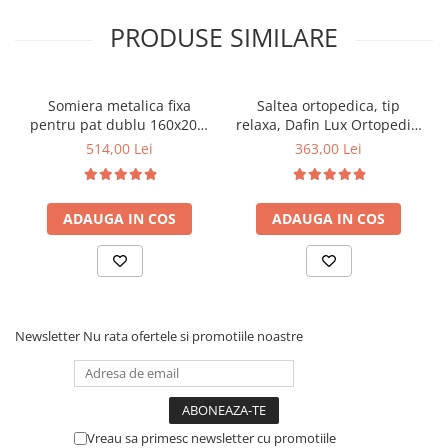
PRODUSE SIMILARE
Somiera metalica fixa
Saltea ortopedica, tip
pentru pat dublu 160x200,
relaxa, Dafin Lux Ortopedic,
6 picioare, 32 lamele lemn
90x200x21cm, fermitate
514,00 Lei
363,00 Lei
fag, benzi textile, suport
medie, cu plasa de arcuri
saltea ferm, negru
tip Bonell, fata vara-iarna,
sistem de aerisire cu
ADAUGA IN COS
ADAUGA IN COS
butoni, Salt Confort
Newsletter
Nu rata ofertele si promotiile noastre
Vreau sa primesc newsletter cu promotiile