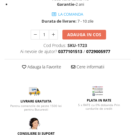
Top saltele 5 cm
Garantie-
2 ani
Scaune manager
Top saltele 10 cm
Mobilier bucatarie
LA COMANDA
Top saltele memory 5 cm
Durata de livrare:
7 - 10 zile
Mese bucatarie
Top saltele MemoHR 6.5 cm
Scaune pentru bucatarie
Saltele ieftine
ADAUGA IN COS
Mobila bucatarie
Saltele cu plasa de arcuri
Cod Produs:
SKU-1723
Seturi mese si scaune bucatarie
Saltele cu spuma
Ai nevoie de ajutor?
0377101513
/
0729005977
Mobilier hol
Mobila hol
Adauga la Favorite
Cere informatii
Suporturi si rafturi pantofi
Portmantouri
Pantofare
Seturi mobilier hol
PLATA IN RATE
LIVRARE GRATUITA
Stender haine
5 x RATE cu 0% dobanda Prin
Pentru comenzile de peste 1500 lei
cardurile de credit
Suport pentru umerase
pentru Bucuresti
Etajere
Cuiere
Mobilier gradinita
CONSILIERE SI SUPORT