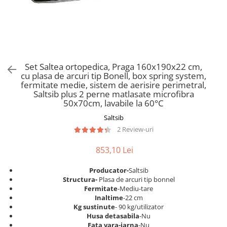
Scaune pliante
Saltele Pocket
Noptiere
Scaune birou
Saltele cu arcuri impachetate
Paturi
individual
Scaune profesionale
Seturi de pat si saltea
Saltele Memory Pocket
Masute de toaleta
Scaune Lemn
Saltele Memory Foam
Mobilier living
Scaune birou copii
Set Saltea ortopedica, Praga 160x190x22 cm,
Saltele Memory Pocket
Scaune pentru living
cu plasa de arcuri tip Bonell, box spring system,
Scaune resigilate
Saltele cu plasa arcuri
fermitate medie, sistem de aerisire perimetral,
Seturi comode living si vitrine
Saltsib plus 2 perne matlasate microfibra
Scaune gradinita
Saltele cu spuma
Mobila living
50x70cm, lavabile la 60°C
Saltele cu spuma
Scaune conferinta
Comode living
Saltsib
Saltele cu spuma poliuretanica
Scaune terasa si outdoor
Set mese plus scaune
2 Review-uri
Saltele Latex
Mobilier birou
853,10 Lei
Saltele Memory
Scaune ergonomice
Saltele 140x200
Etajere Birou
Producator-
Saltsib
Structura-
Plasa de arcuri tip bonnel
Saltele 160x200
Dulap birou
Fermitate
-Mediu-tare
Birouri
Saltele 180x200
Inaltime
-22 cm
Kg sustinute
- 90 kg/utilizator
Scaune pentru birou
Top saltele
Husa detasabila
-Nu
Scaune pentru vizitatori
Fata vara-iarna
-Nu