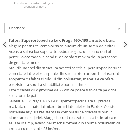
Consiliere avizata in alegerea
produsului dorit
Mese gradinita
Scaune gradinita
Set mese si scaune gradinita
Descriere
Mobilier copii
Mobila camera copii
Saltea Superortopedica Lux Praga 160x190
cm este o buna
alegere pentru cei care vor sa se bucure de un somn odihnitor.
Scaune birou pentru copii
Aceasta saltea lux superortopedica asigura un spatiu destul
Saltele patuturi copii
pentru a acomoda in conditii de confort maxim doua persoane
Paturi copii
de greutate medie.
Arcurile Bonnel din structura acestei saltele superortopedice sunt
Masa si scaune gradinita
conectate intre ele cu spirale din sarma otel carbon. In plus, sunt
Seturi comode living si dormitor
acoperite cu feltru si rulouri din poliuretan, materiale ce ofera
o rezistenta sporita si fiabilitate buna in timp.
Este o saltea cu o grosime de 22 cm ce poate fi folosita pe orice
structura de pat.
Salteaua Lux Praga 160x190 Superortopedica are suprafata
realizata din material microfibra si lateralele din Ecotex. Aceste
materiale asigura rezistenta la compresiune ridicata si previn
alunecarea lenjeriei. Marginile sunt realizate in asa fel incat sa nu
se lase in timp, avand perimetrul format din spuma poliuretanica
groasa cu densitate 25 kg/mc.