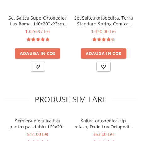
Set Saltea SuperOrtopedica
Set Saltea ortopedica, Terra
Lux Roma, 140x200x23cm,
Standard Spring Comfort
fermitate tare, cu plasa
140x200x26cm, cu plasa de
1.026,97 Lei
1.330,00 Lei
arcuri tip bonell,
arcuri Bonell, husa
reversibila, sistem aerisire
detasabila tricot,
perimetral, Saltex plus
hipoalergenica, fermitate
ADAUGA IN COS
ADAUGA IN COS
pilota hipoalergenica iarna,
mediu spre tare, Saltsib
umplutura poliester,
plus 2 perne matlasate
densitate 400g/mp,
50x70cm, umplutura fibre
180x200cm
de poliester, lavabile la
60°C
PRODUSE SIMILARE
Somiera metalica fixa
Saltea ortopedica, tip
pentru pat dublu 160x200,
relaxa, Dafin Lux Ortopedic,
6 picioare, 32 lamele lemn
90x200x21cm, fermitate
514,00 Lei
363,00 Lei
fag, benzi textile, suport
medie, cu plasa de arcuri