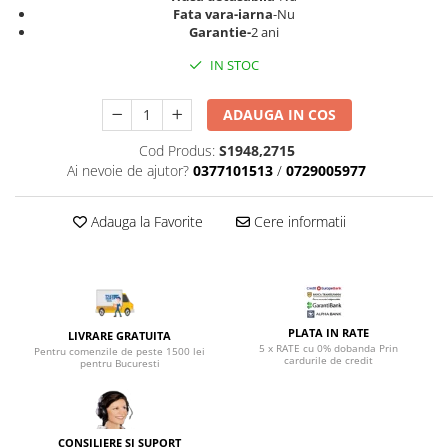
Top saltele 5 cm
Fata vara-iarna
-Nu
Scaune manager
Top saltele 10 cm
Garantie-
2 ani
Mobilier bucatarie
Top saltele memory 5 cm
IN STOC
Mese bucatarie
Top saltele MemoHR 6.5 cm
Scaune pentru bucatarie
Saltele ieftine
ADAUGA IN COS
Mobila bucatarie
Saltele cu plasa de arcuri
Cod Produs:
S1948,2715
Seturi mese si scaune bucatarie
Saltele cu spuma
Ai nevoie de ajutor?
0377101513
/
0729005977
Mobilier hol
Mobila hol
Adauga la Favorite
Cere informatii
Suporturi si rafturi pantofi
Portmantouri
Pantofare
Seturi mobilier hol
PLATA IN RATE
LIVRARE GRATUITA
Stender haine
5 x RATE cu 0% dobanda Prin
Pentru comenzile de peste 1500 lei
cardurile de credit
Suport pentru umerase
pentru Bucuresti
Etajere
Cuiere
Mobilier gradinita
CONSILIERE SI SUPORT