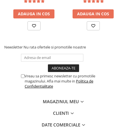
saltea ferm, negru
tip Bonell, fata vara-iarna,
sistem de aerisire cu
ADAUGA IN COS
ADAUGA IN COS
butoni, Salt Confort
Newsletter
Nu rata ofertele si promotiile noastre
Vreau sa primesc newsletter cu promotiile
magazinului. Afla mai multe in
Politica de
Confidentialitate
MAGAZINUL MEU
CLIENTI
DATE COMERCIALE