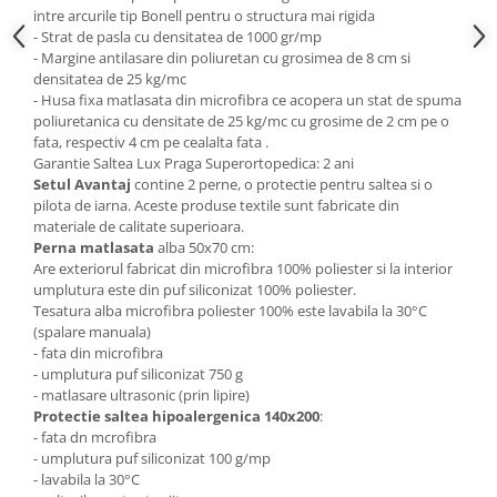
intre arcurile tip Bonell pentru o structura mai rigida
- Strat de pasla cu densitatea de 1000 gr/mp
- Margine antilasare din poliuretan cu grosimea de 8 cm si
densitatea de 25 kg/mc
- Husa fixa matlasata din microfibra ce acopera un stat de spuma
poliuretanica cu densitate de 25 kg/mc cu grosime de 2 cm pe o
fata, respectiv 4 cm pe cealalta fata .
Garantie Saltea Lux Praga Superortopedica: 2 ani
Setul Avantaj
contine 2 perne, o protectie pentru saltea si o
pilota de iarna. Aceste produse textile sunt fabricate din
materiale de calitate superioara.
Perna matlasata
alba 50x70 cm:
Are exteriorul fabricat din microfibra 100% poliester si la interior
umplutura este din puf siliconizat 100% poliester.
Tesatura alba microfibra poliester 100% este lavabila la 30°C
(spalare manuala)
- fata din microfibra
- umplutura puf siliconizat 750 g
- matlasare ultrasonic (prin lipire)
Protectie saltea hipoalergenica 140x200
:
- fata dn mcrofibra
- umplutura puf siliconizat 100 g/mp
- lavabila la 30°C