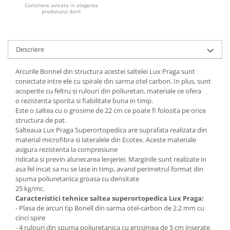
Consiliere avizata in alegerea
produsului dorit
Mese gradinita
Scaune gradinita
Set mese si scaune gradinita
Descriere
Mobilier copii
Mobila camera copii
Arcurile Bonnel din structura acestei saltelei Lux Praga sunt
conectate intre ele cu spirale din sarma otel carbon. In plus, sunt
Scaune birou pentru copii
acoperite cu feltru si rulouri din poliuretan, materiale ce ofera
Saltele patuturi copii
o rezistenta sporita si fiabilitate buna in timp.
Paturi copii
Este o saltea cu o grosime de 22 cm ce poate fi folosita pe orice
structura de pat.
Masa si scaune gradinita
Salteaua Lux Praga Superortopedica are suprafata realizata din
Seturi comode living si dormitor
material microfibra si lateralele din Ecotex. Aceste materiale
asigura rezistenta la compresiune
ridicata si previn alunecarea lenjeriei. Marginile sunt realizate in
asa fel incat sa nu se lase in timp, avand perimetrul format din
spuma poliuretanica groasa cu densitate
25 kg/mc.
Caracteristici tehnice saltea superortopedica Lux Praga:
- Plasa de arcuri tip Bonell din sarma otel-carbon de 2.2 mm cu
cinci spire
- 4 rulouri din spuma poliuretanica cu grosimea de 5 cm inserate