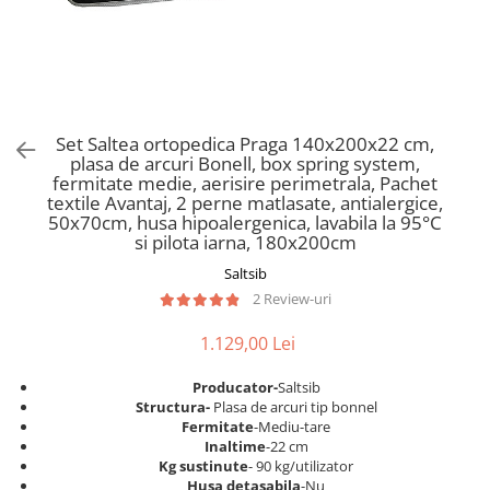
Scaune pliante
Saltele Pocket
Noptiere
Scaune birou
Saltele cu arcuri impachetate
Paturi
individual
Scaune profesionale
Seturi de pat si saltea
Saltele Memory Pocket
Masute de toaleta
Scaune Lemn
Saltele Memory Foam
Mobilier living
Scaune birou copii
Set Saltea ortopedica Praga 140x200x22 cm,
Saltele Memory Pocket
Scaune pentru living
plasa de arcuri Bonell, box spring system,
Scaune resigilate
Saltele cu plasa arcuri
fermitate medie, aerisire perimetrala, Pachet
Seturi comode living si vitrine
textile Avantaj, 2 perne matlasate, antialergice,
Scaune gradinita
Saltele cu spuma
Mobila living
50x70cm, husa hipoalergenica, lavabila la 95°C
Saltele cu spuma
Scaune conferinta
si pilota iarna, 180x200cm
Comode living
Saltele cu spuma poliuretanica
Scaune terasa si outdoor
Saltsib
Set mese plus scaune
2 Review-uri
Saltele Latex
Mobilier birou
Saltele Memory
Scaune ergonomice
1.129,00 Lei
Saltele 140x200
Etajere Birou
Producator-
Saltsib
Saltele 160x200
Dulap birou
Structura-
Plasa de arcuri tip bonnel
Birouri
Saltele 180x200
Fermitate
-Mediu-tare
Inaltime
-22 cm
Scaune pentru birou
Top saltele
Kg sustinute
- 90 kg/utilizator
Scaune pentru vizitatori
Husa detasabila
-Nu