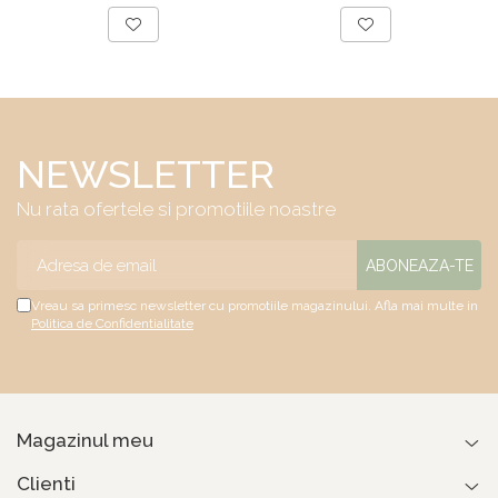
Bonell, fata vara-
saltea ferm, negru
iarna, sistem de
aerisire cu butoni,
Salt Confort
NEWSLETTER
Nu rata ofertele si promotiile noastre
Vreau sa primesc newsletter cu promotiile magazinului. Afla mai multe in
Politica de Confidentialitate
Magazinul meu
Clienti