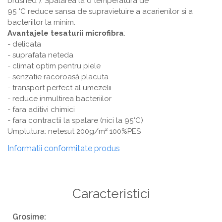
brushed"). Spalarea la o temperatura de
95 °C reduce sansa de supravietuire a acarienilor si a
bacteriilor la minim.
Avantajele tesaturii microfibra
:
- delicata
- suprafata neteda
- climat optim pentru piele
- senzatie racoroasă placuta
- transport perfect al umezelii
- reduce inmultirea bacteriilor
- fara aditivi chimici
- fara contractii la spalare (nici la 95°C)
Umplutura: netesut 200g/m² 100%PES
Informatii conformitate produs
Caracteristici
Grosime: