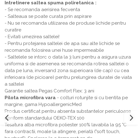
Intretinere saltea spuma poliretanica :
- Se recomanda aerisirea fecventa
- Salteaua se poate curata prin aspirare
- Nu se recomanda utilizarea de produse lichide pentru
curatire
- Evitati umezirea saltelei!
- Pentru protejarea saltelei de apa sau alte lichide se
recomanda folosirea unei huse impermeabile
- Saltelele se intorc o data la 3 luni pentru a asigura uzura
uniforma si de asemenea se recomanda rotirea saltelei o
data pe luna, inversand zona superioara (de cap) cu cea
inferioara (de picioare) pentru prelungirea duratei de viata
a saltelei
Garantie saltea Pegas Comfort Flex: 3 ani
Pilota microfibra vara
- colturi rotunjite si cu bentita pe
margine, gama HypoallergenicMed
Produs certificat pentru absenta substantelor periculoase
conform standardului OEKO-TEX 100
Tesatura alba microfibra poliester 100% lavabila la 95 °C
fara contractii, moale la atingere, periată ("soft touch,