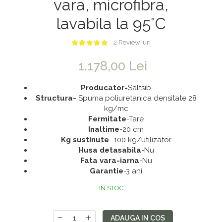
vara, microfibra,
Saltele 180x200
Dulap birou
lavabila la 95°C
Top saltele
Birouri
Top saltele 5 cm
Scaune pentru birou
2 Review-uri
Top saltele 10 cm
Scaune pentru vizitatori
1.178,00 Lei
Top saltele memory 5 cm
Scaune manager
Top saltele MemoHR 6.5 cm
Mobilier bucatarie
Producator-
Saltsib
S
tructura-
Spuma poliuretanica densitate 28
Saltele ieftine
Mese bucatarie
kg/mc
Saltele cu plasa de arcuri
Scaune pentru bucatarie
Fermitate
-Tare
Inaltime
-20 cm
Saltele cu spuma
Mobila bucatarie
Kg sustinute
- 100 kg/utilizator
Seturi mese si scaune bucatarie
Husa detasabila
-Nu
Fata vara-iarna
-Nu
Mobilier hol
Garantie
-3 ani
Mobila hol
IN STOC
Suporturi si rafturi pantofi
Portmantouri
ADAUGA IN COS