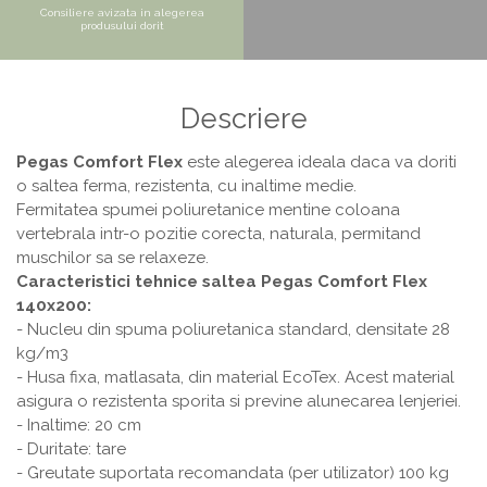
Consiliere avizata in alegerea
Masa si scaune gradinita
produsului dorit
Seturi comode living si dormitor
Descriere
Pegas Comfort Flex
este alegerea ideala daca va doriti
o saltea ferma, rezistenta, cu inaltime medie.
Fermitatea spumei poliuretanice mentine coloana
vertebrala intr-o pozitie corecta, naturala, permitand
muschilor sa se relaxeze.
Caracteristici tehnice saltea Pegas Comfort Flex
140x200:
- Nucleu din spuma poliuretanica standard, densitate 28
kg/m3
- Husa fixa, matlasata, din material EcoTex.
Acest material
asigura o rezistenta sporita si previne alunecarea lenjeriei.
- Inaltime: 20 cm
- Duritate: tare
- Greutate suportata recomandata (per utilizator) 100 kg