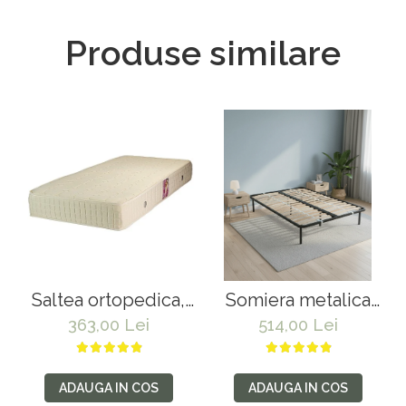
Produse similare
Saltea ortopedica,
Somiera metalica
tip relaxa, Dafin Lux
fixa pentru pat
363,00 Lei
514,00 Lei
Ortopedic,
dublu 160x200, 6
90x200x21cm,
picioare, 32 lamele
fermitate medie, cu
lemn fag, benzi
ADAUGA IN COS
ADAUGA IN COS
plasa de arcuri tip
textile, suport