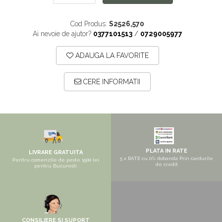
Pantofare
Seturi mobilier hol
Cod Produs:
S2526,570
Stender haine
Ai nevoie de ajutor?
0377101513
/
0729005977
Suport pentru umerase
ADAUGA LA FAVORITE
Etajere
Cuiere
CERE INFORMATII
Mobilier gradinita
Mese gradinita
Scaune gradinita
Set mese si scaune gradinita
PLATA IN RATE
LIVRARE GRATUITA
Mobilier copii
5 x RATE cu 0% dobanda Prin cardurile
Pentru comenzile de peste 1500 lei
de credit
pentru Bucuresti
Mobila camera copii
Scaune birou pentru copii
Saltele patuturi copii
Paturi copii
CONSILIERE SI SUPORT