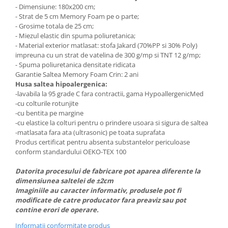
- Dimensiune: 180x200 cm;
- Strat de 5 cm Memory Foam pe o parte;
- Grosime totala de 25 cm;
- Miezul elastic din spuma poliuretanica;
- Material exterior matlasat: stofa Jakard (70%PP si 30% Poly)
impreuna cu un strat de vatelina de 300 g/mp si TNT 12 g/mp;
- Spuma poliuretanica densitate ridicata
Garantie Saltea Memory Foam Crin: 2 ani
Husa saltea hipoalergenica:
-lavabila la 95 grade C fara contractii, gama HypoallergenicMed
-cu colturile rotunjite
-cu bentita pe margine
-cu elastice la colturi pentru o prindere usoara si sigura de saltea
-matlasata fara ata (ultrasonic) pe toata suprafata
Produs certificat pentru absenta substantelor periculoase
conform standardului OEKO-TEX 100
Datorita procesului de fabricare pot aparea diferente la
dimensiunea saltelei de ±2cm
Imaginiile au caracter informativ, produsele pot fi
modificate de catre producator fara preaviz sau pot
contine erori de operare.
Informatii conformitate produs