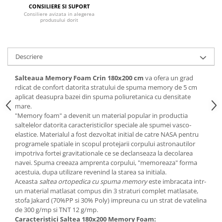
CONSILIERE SI SUPORT
Mese gradinita
Consiliere avizata in alegerea
produsului dorit
Scaune gradinita
Set mese si scaune gradinita
Mobilier copii
Descriere
Mobila camera copii
Salteaua Memory Foam Crin 180x200 cm
va ofera un grad
Scaune birou pentru copii
rdicat de confort datorita stratului de spuma memory de 5 cm
Saltele patuturi copii
aplicat deasupra bazei din spuma poliuretanica cu densitate
Paturi copii
mare.
"Memory foam" a devenit un material popular in productia
Masa si scaune gradinita
saltelelor datorita caracteristicilor speciale ale spumei vasco-
Seturi comode living si dormitor
elastice. Materialul a fost dezvoltat initial de catre NASA pentru
programele spatiale in scopul protejarii corpului astronautilor
impotriva fortei gravitationale ce se declanseaza la decolarea
navei. Spuma creeaza amprenta corpului, "memoreaza" forma
acestuia, dupa utilizare revenind la starea sa initiala.
Aceasta
saltea ortopedica cu spuma memory
este imbracata intr-
un material matlasat compus din 3 straturi complet matlasate,
stofa Jakard (70%PP si 30% Poly) impreuna cu un strat de vatelina
de 300 g/mp si TNT 12 g/mp.
Caracteristici Saltea 180x200 Memory Foam: