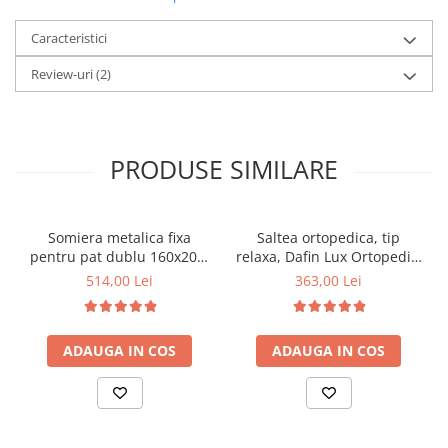
Caracteristici
Review-uri
(2)
PRODUSE SIMILARE
Somiera metalica fixa
Saltea ortopedica, tip
pentru pat dublu 160x200,
relaxa, Dafin Lux Ortopedic,
6 picioare, 32 lamele lemn
90x200x21cm, fermitate
514,00 Lei
363,00 Lei
fag, benzi textile, suport
medie, cu plasa de arcuri
saltea ferm, negru
tip Bonell, fata vara-iarna,
sistem de aerisire cu
ADAUGA IN COS
ADAUGA IN COS
butoni, Salt Confort