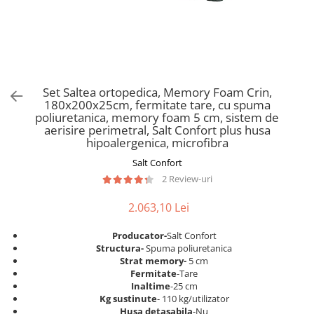
Scaune pliante
Saltele Pocket
Noptiere
Scaune birou
Saltele cu arcuri impachetate
Paturi
individual
Scaune profesionale
Seturi de pat si saltea
Saltele Memory Pocket
Masute de toaleta
Scaune Lemn
Saltele Memory Foam
Mobilier living
Scaune birou copii
Set Saltea ortopedica, Memory Foam Crin,
Saltele Memory Pocket
Scaune pentru living
180x200x25cm, fermitate tare, cu spuma
Scaune resigilate
Saltele cu plasa arcuri
poliuretanica, memory foam 5 cm, sistem de
Seturi comode living si vitrine
aerisire perimetral, Salt Confort plus husa
Scaune gradinita
Saltele cu spuma
Mobila living
hipoalergenica, microfibra
Saltele cu spuma
Scaune conferinta
Comode living
Salt Confort
Saltele cu spuma poliuretanica
Scaune terasa si outdoor
Set mese plus scaune
2 Review-uri
Saltele Latex
Mobilier birou
2.063,10 Lei
Saltele Memory
Scaune ergonomice
Saltele 140x200
Etajere Birou
Producator-
Salt Confort
Structura-
Spuma poliuretanica
Saltele 160x200
Dulap birou
Strat memory-
5 cm
Birouri
Saltele 180x200
Fermitate
-Tare
Inaltime
-25 cm
Scaune pentru birou
Top saltele
Kg sustinute
- 110 kg/utilizator
Scaune pentru vizitatori
Husa detasabila
-Nu