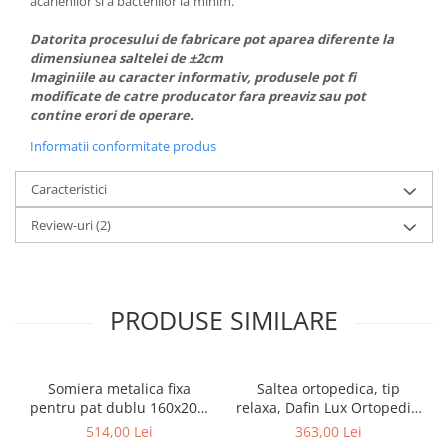
acarienilor si a bacteriilor la minim.
Datorita procesului de fabricare pot aparea diferente la
dimensiunea saltelei de ±2cm
Imaginiile au caracter informativ, produsele pot fi
modificate de catre producator fara preaviz sau pot
contine erori de operare.
Informatii conformitate produs
Caracteristici
Review-uri
(2)
PRODUSE SIMILARE
Somiera metalica fixa
Saltea ortopedica, tip
pentru pat dublu 160x200,
relaxa, Dafin Lux Ortopedic,
6 picioare, 32 lamele lemn
90x200x21cm, fermitate
514,00 Lei
363,00 Lei
fag, benzi textile, suport
medie, cu plasa de arcuri