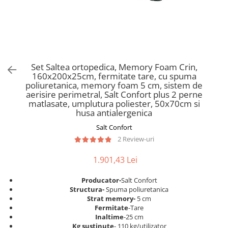
Scaune pliante
Saltele Pocket
Noptiere
Scaune birou
Saltele cu arcuri impachetate
Paturi
individual
Scaune profesionale
Seturi de pat si saltea
Saltele Memory Pocket
Masute de toaleta
Scaune Lemn
Saltele Memory Foam
Mobilier living
Scaune birou copii
Set Saltea ortopedica, Memory Foam Crin,
Saltele Memory Pocket
Scaune pentru living
160x200x25cm, fermitate tare, cu spuma
Scaune resigilate
Saltele cu plasa arcuri
poliuretanica, memory foam 5 cm, sistem de
Seturi comode living si vitrine
aerisire perimetral, Salt Confort plus 2 perne
Scaune gradinita
Saltele cu spuma
Mobila living
matlasate, umplutura poliester, 50x70cm si
Saltele cu spuma
Scaune conferinta
husa antialergenica
Comode living
Saltele cu spuma poliuretanica
Scaune terasa si outdoor
Salt Confort
Set mese plus scaune
2 Review-uri
Saltele Latex
Mobilier birou
Saltele Memory
Scaune ergonomice
1.901,43 Lei
Saltele 140x200
Etajere Birou
Producator-
Salt Confort
Saltele 160x200
Dulap birou
Structura-
Spuma poliuretanica
Birouri
Saltele 180x200
Strat memory-
5 cm
Fermitate
-Tare
Scaune pentru birou
Top saltele
Inaltime
-25 cm
Scaune pentru vizitatori
Kg sustinute
- 110 kg/utilizator