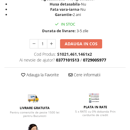
Top saltele 5 cm
Husa detasabila
-Nu
Scaune manager
Top saltele 10 cm
Fata vara-iarna
-Nu
Mobilier bucatarie
Garantie-
2 ani
Top saltele memory 5 cm
Mese bucatarie
Top saltele MemoHR 6.5 cm
IN STOC
Scaune pentru bucatarie
Saltele ieftine
Durata de livrare:
3-5 zile
Mobila bucatarie
Saltele cu plasa de arcuri
ADAUGA IN COS
Seturi mese si scaune bucatarie
Saltele cu spuma
Mobilier hol
Cod Produs:
S1021,461,1461x2
Ai nevoie de ajutor?
0377101513
/
0729005977
Mobila hol
Suporturi si rafturi pantofi
Adauga la Favorite
Cere informatii
Portmantouri
Pantofare
Seturi mobilier hol
Stender haine
Suport pentru umerase
PLATA IN RATE
LIVRARE GRATUITA
5 x RATE cu 0% dobanda Prin
Pentru comenzile de peste 1500 lei
Etajere
cardurile de credit
pentru Bucuresti
Cuiere
Mobilier gradinita