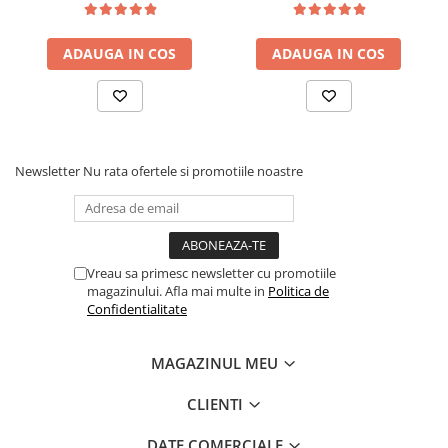
saltea ferm, negru
tip Bonell, fata vara-iarna,
sistem de aerisire cu
ADAUGA IN COS
ADAUGA IN COS
butoni, Salt Confort
Newsletter
Nu rata ofertele si promotiile noastre
Vreau sa primesc newsletter cu promotiile
magazinului. Afla mai multe in
Politica de
Confidentialitate
MAGAZINUL MEU
CLIENTI
DATE COMERCIALE