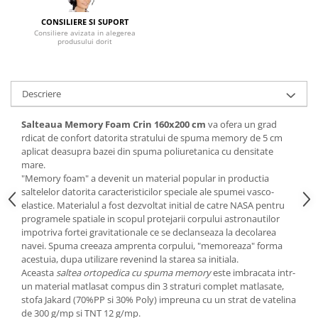
Mese gradinita
CONSILIERE SI SUPORT
Consiliere avizata in alegerea
Scaune gradinita
produsului dorit
Set mese si scaune gradinita
Mobilier copii
Descriere
Mobila camera copii
Scaune birou pentru copii
Salteaua Memory Foam Crin 160x200 cm
va ofera un grad
Saltele patuturi copii
rdicat de confort datorita stratului de spuma memory de 5 cm
Paturi copii
aplicat deasupra bazei din spuma poliuretanica cu densitate
mare.
Masa si scaune gradinita
"Memory foam" a devenit un material popular in productia
Seturi comode living si dormitor
saltelelor datorita caracteristicilor speciale ale spumei vasco-
elastice. Materialul a fost dezvoltat initial de catre NASA pentru
programele spatiale in scopul protejarii corpului astronautilor
impotriva fortei gravitationale ce se declanseaza la decolarea
navei. Spuma creeaza amprenta corpului, "memoreaza" forma
acestuia, dupa utilizare revenind la starea sa initiala.
Aceasta
saltea ortopedica cu spuma memory
este imbracata intr-
un material matlasat compus din 3 straturi complet matlasate,
stofa Jakard (70%PP si 30% Poly) impreuna cu un strat de vatelina
de 300 g/mp si TNT 12 g/mp.