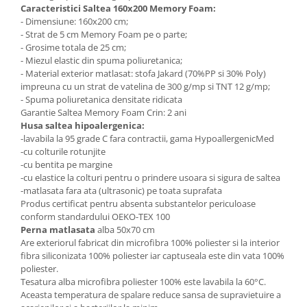
Caracteristici Saltea 160x200 Memory Foam:
- Dimensiune: 160x200 cm;
- Strat de 5 cm Memory Foam pe o parte;
- Grosime totala de 25 cm;
- Miezul elastic din spuma poliuretanica;
- Material exterior matlasat: stofa Jakard (70%PP si 30% Poly)
impreuna cu un strat de vatelina de 300 g/mp si TNT 12 g/mp;
- Spuma poliuretanica densitate ridicata
Garantie Saltea Memory Foam Crin: 2 ani
Husa saltea hipoalergenica:
-lavabila la 95 grade C fara contractii, gama HypoallergenicMed
-cu colturile rotunjite
-cu bentita pe margine
-cu elastice la colturi pentru o prindere usoara si sigura de saltea
-matlasata fara ata (ultrasonic) pe toata suprafata
Produs certificat pentru absenta substantelor periculoase
conform standardului OEKO-TEX 100
Perna matlasata
alba 50x70 cm
Are exteriorul fabricat din microfibra 100% poliester si la interior
fibra siliconizata 100% poliester iar captuseala este din vata 100%
poliester.
Tesatura alba microfibra poliester 100% este lavabila la 60°C.
Aceasta temperatura de spalare reduce sansa de supravietuire a