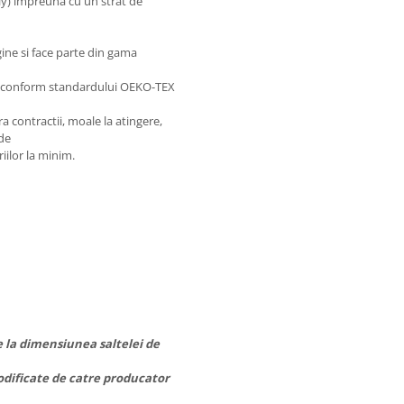
ly) impreuna cu un strat de
gine si face parte din gama
se conform standardului OEKO-TEX
a contractii, moale la atingere,
 de
iilor la minim.
e la dimensiunea saltelei de
odificate de catre producator