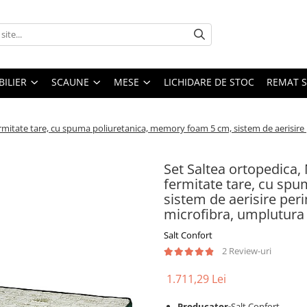
ILIER
SCAUNE
MESE
LICHIDARE DE STOC
REMAT S
tate tare, cu spuma poliuretanica, memory foam 5 cm, sistem de aerisire per
Set Saltea ortopedica
fermitate tare, cu sp
sistem de aerisire peri
microfibra, umplutura
Salt Confort
2 Review-uri
1.711,29 Lei
Producator-
Salt Confort