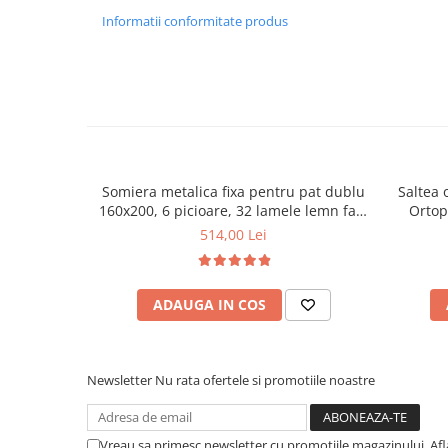
Informatii conformitate produs
Somiera metalica fixa pentru pat dublu
Saltea 
160x200, 6 picioare, 32 lamele lemn fag,
Ortop
benzi textile, suport saltea ferm, negru
medie, c
514,00 Lei
vara-iar
ADAUGA IN COS
Newsletter
Nu rata ofertele si promotiile noastre
Vreau sa primesc newsletter cu promotiile magazinului. Af