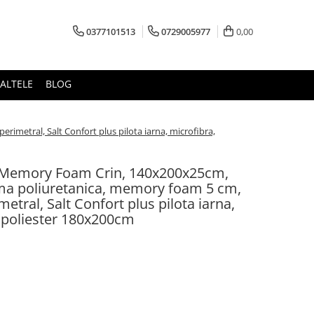
0377101513
0729005977
0,00
ALTELE
BLOG
imetral, Salt Confort plus pilota iarna, microfibra,
, Memory Foam Crin, 140x200x25cm,
uma poliuretanica, memory foam 5 cm,
metral, Salt Confort plus pilota iarna,
 poliester 180x200cm