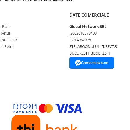
DATE COMERCIALE
 Plata
Global Network SRL
e Retur
J2002010573408
Produselor
RO14962978
de Retur
STR. ARGONULUI 15, SECT.3
BUCURESTI, BUCURESTI
Contacteaza-ne