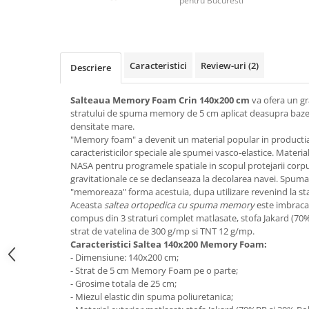
pentru Bucuresti
Top saltele 5 cm
Scaune manager
Top saltele 10 cm
Mobilier bucatarie
Top saltele memory 5 cm
Mese bucatarie
Top saltele MemoHR 6.5 cm
Caracteristici
Review-uri
(2)
Descriere
Scaune pentru bucatarie
Saltele ieftine
Mobila bucatarie
Saltele cu plasa de arcuri
Salteaua Memory Foam Crin 140x200 cm
va ofera un gr
Seturi mese si scaune bucatarie
Saltele cu spuma
stratului de spuma memory de 5 cm aplicat deasupra baze
Mobilier hol
densitate mare.
"Memory foam" a devenit un material popular in productia 
Mobila hol
caracteristicilor speciale ale spumei vasco-elastice. Material
Suporturi si rafturi pantofi
NASA pentru programele spatiale in scopul protejarii corpu
gravitationale ce se declanseaza la decolarea navei. Spum
Portmantouri
"memoreaza" forma acestuia, dupa utilizare revenind la star
Pantofare
Aceasta
saltea ortopedica cu spuma memory
este imbracat
Seturi mobilier hol
compus din 3 straturi complet matlasate, stofa Jakard (7
strat de vatelina de 300 g/mp si TNT 12 g/mp.
Stender haine
Caracteristici Saltea 140x200 Memory Foam:
Suport pentru umerase
- Dimensiune: 140x200 cm;
Etajere
- Strat de 5 cm Memory Foam pe o parte;
- Grosime totala de 25 cm;
Cuiere
- Miezul elastic din spuma poliuretanica;
Mobilier gradinita