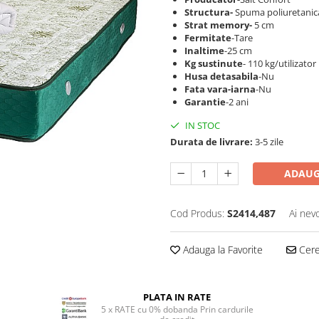
Structura-
Spuma poliuretanic
Strat memory-
5 cm
Fermitate
-Tare
Inaltime
-25 cm
Kg sustinute
- 110 kg/utilizator
Husa detasabila
-Nu
Fata vara-iarna
-Nu
Garantie
-2 ani
IN STOC
Durata de livrare:
3-5 zile
ADAUG
Cod Produs:
S2414,487
Ai nev
Adauga la Favorite
Cere 
PLATA IN RATE
5 x RATE cu 0% dobanda Prin cardurile