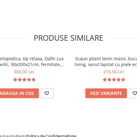
PRODUSE SIMILARE
ortopedica, tip relaxa, Dafin Lux
Scaun pliant lemn masiv, buca
edic, 90x200x21cm, fermitate
living, sezut tapitat cu piele e
u plasa de arcuri tip Bonell, fata
100 kg, cires
363,00 Lei
215,56 Lei
na, sistem de aerisire cu butoni,
Salt Confort
ADAUGA IN COS
VEZI VARIANTE
la mai multe in
Politica de Confidentialitate