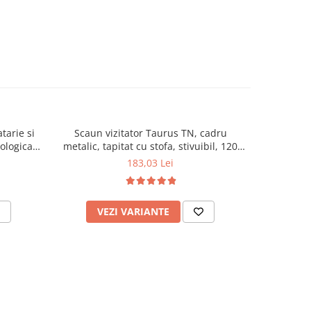
tarie si
Scaun vizitator Taurus TN, cadru
Scaun de li
cologica,
metalic, tapitat cu stofa, stivuibil, 120
lemn masiv
kg, negru
120 k
183,03 Lei
VEZI VARIANTE
AD