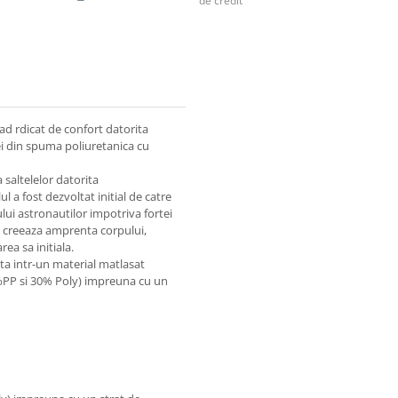
de credit
ad rdicat de confort datorita
i din spuma poliuretanica cu
saltelelor datorita
ul a fost dezvoltat initial de catre
lui astronautilor impotriva fortei
a creeaza amprenta corpului,
ea sa initiala.
a intr-un material matlasat
0%PP si 30% Poly) impreuna cu un