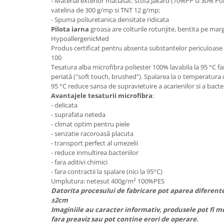
- Material exterior matlasat: stofa Jakard (70%PP si 30% Po
vatelina de 300 g/mp si TNT 12 g/mp;
Mese gradinita
- Spuma poliuretanica densitate ridicata
Scaune gradinita
Pilota iarna
groasa are colturile rotunjite, bentita pe mar
Set mese si scaune gradinita
HypoallergenicMed
Produs certificat pentru absenta substantelor periculoa
Mobilier copii
100
Mobila camera copii
Tesatura alba microfibra poliester 100% lavabila la 95 °C far
periată ("soft touch, brushed"). Spalarea la o temperatura
Scaune birou pentru copii
95 °C reduce sansa de supravietuire a acarienilor si a bacter
Saltele patuturi copii
Avantajele tesaturii microfibra
:
- delicata
Paturi copii
- suprafata neteda
Masa si scaune gradinita
- climat optim pentru piele
Seturi comode living si dormitor
- senzatie racoroasă placuta
- transport perfect al umezelii
- reduce inmultirea bacteriilor
- fara aditivi chimici
- fara contractii la spalare (nici la 95°C)
Umplutura: netesut 400g/m² 100%PES
Datorita procesului de fabricare pot aparea diferent
±2cm
Imaginiile au caracter informativ, produsele pot fi m
fara preaviz sau pot contine erori de operare.