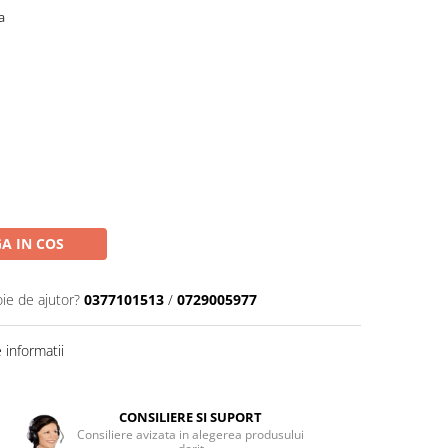
a
A IN COS
oie de ajutor?
0377101513
/
0729005977
informatii
CONSILIERE SI SUPORT
Consiliere avizata in alegerea produsului