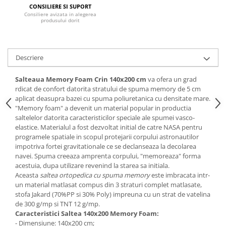
CONSILIERE SI SUPORT
Mese gradinita
Consiliere avizata in alegerea
produsului dorit
Scaune gradinita
Set mese si scaune gradinita
Mobilier copii
Descriere
Mobila camera copii
Salteaua Memory Foam Crin 140x200 cm
va ofera un grad
Scaune birou pentru copii
rdicat de confort datorita stratului de spuma memory de 5 cm
Saltele patuturi copii
aplicat deasupra bazei cu spuma poliuretanica cu densitate mare.
Paturi copii
"Memory foam" a devenit un material popular in productia
saltelelor datorita caracteristicilor speciale ale spumei vasco-
Masa si scaune gradinita
elastice. Materialul a fost dezvoltat initial de catre NASA pentru
Seturi comode living si dormitor
programele spatiale in scopul protejarii corpului astronautilor
impotriva fortei gravitationale ce se declanseaza la decolarea
navei. Spuma creeaza amprenta corpului, "memoreaza" forma
acestuia, dupa utilizare revenind la starea sa initiala.
Aceasta
saltea ortopedica cu spuma memory
este imbracata intr-
un material matlasat compus din 3 straturi complet matlasate,
stofa Jakard (70%PP si 30% Poly) impreuna cu un strat de vatelina
de 300 g/mp si TNT 12 g/mp.
Caracteristici Saltea 140x200 Memory Foam:
- Dimensiune: 140x200 cm;