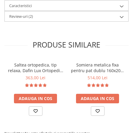
Caracteristici
Review-uri
(2)
PRODUSE SIMILARE
Saltea ortopedica, tip
Somiera metalica fixa
relaxa, Dafin Lux Ortopedic,
pentru pat dublu 160x200,
90x200x21cm, fermitate
6 picioare, 32 lamele lemn
363,00 Lei
514,00 Lei
medie, cu plasa de arcuri
fag, benzi textile, suport
tip Bonell, fata vara-iarna,
saltea ferm, negru
sistem de aerisire cu
ADAUGA IN COS
ADAUGA IN COS
butoni, Salt Confort