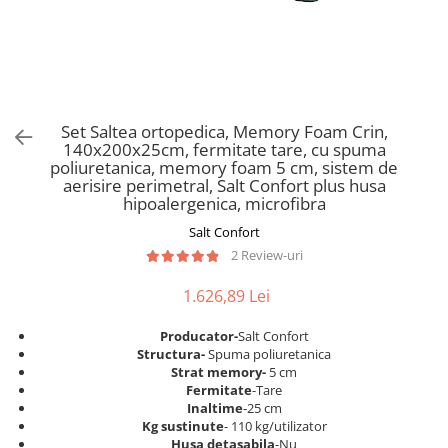
Scaune pliante
Saltele Pocket
Noptiere
Scaune birou
Saltele cu arcuri impachetate
Paturi
individual
Scaune profesionale
Seturi de pat si saltea
Saltele Memory Pocket
Masute de toaleta
Scaune Lemn
Saltele Memory Foam
Mobilier living
Scaune birou copii
Set Saltea ortopedica, Memory Foam Crin,
Saltele Memory Pocket
Scaune pentru living
140x200x25cm, fermitate tare, cu spuma
Scaune resigilate
Saltele cu plasa arcuri
poliuretanica, memory foam 5 cm, sistem de
Seturi comode living si vitrine
aerisire perimetral, Salt Confort plus husa
Scaune gradinita
Saltele cu spuma
Mobila living
hipoalergenica, microfibra
Saltele cu spuma
Scaune conferinta
Comode living
Salt Confort
Saltele cu spuma poliuretanica
Scaune terasa si outdoor
Set mese plus scaune
2 Review-uri
Saltele Latex
Mobilier birou
1.626,89 Lei
Saltele Memory
Scaune ergonomice
Saltele 140x200
Etajere Birou
Producator-
Salt Confort
Structura-
Spuma poliuretanica
Saltele 160x200
Dulap birou
Strat memory-
5 cm
Birouri
Saltele 180x200
Fermitate
-Tare
Inaltime
-25 cm
Scaune pentru birou
Top saltele
Kg sustinute
- 110 kg/utilizator
Scaune pentru vizitatori
Husa detasabila
-Nu