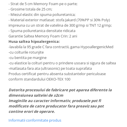
- Strat de 5 cm Memory Foam pe o parte;
- Grosime totala de 25 cm;
- Miezul elastic din spuma poliuretanica;
- Material exterior matlasat: stofa Jakard (70%PP si 30% Poly)
impreuna cu un strat de vatelina de 300 g/mp si TNT 12 g/mp;
- Spuma poliuretanica densitate ridicata
Garantie Saltea Memory Foam Crin: 2 ani
Husa saltea hipoalergenica:
-lavabila la 95 grade C fara contractii, gama HypoallergenicMed
-cu colturile rotunjite
-cu bentita pe margine
-cu elastice la colturi pentru o prindere usoara si sigura de saltea
-matlasata fara ata (ultrasonic) pe toata suprafata
Produs certificat pentru absenta substantelor periculoase
conform standardului OEKO-TEX 100
Datorita procesului de fabricare pot aparea diferente la
dimensiunea saltelei de ±2cm
Imaginiile au caracter informativ, produsele pot fi
modificate de catre producator fara preaviz sau pot
contine erori de operare.
Informatii conformitate produs