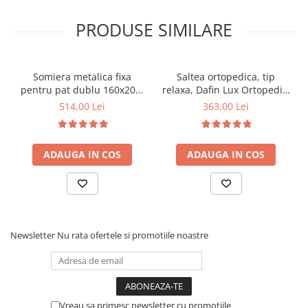
PRODUSE SIMILARE
Somiera metalica fixa
Saltea ortopedica, tip
pentru pat dublu 160x200,
relaxa, Dafin Lux Ortopedic,
6 picioare, 32 lamele lemn
90x200x21cm, fermitate
514,00 Lei
363,00 Lei
fag, benzi textile, suport
medie, cu plasa de arcuri
saltea ferm, negru
tip Bonell, fata vara-iarna,
sistem de aerisire cu
ADAUGA IN COS
ADAUGA IN COS
butoni, Salt Confort
Newsletter
Nu rata ofertele si promotiile noastre
Vreau sa primesc newsletter cu promotiile