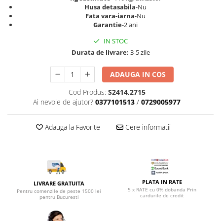
Top saltele 5 cm
Husa detasabila
-Nu
Scaune manager
Top saltele 10 cm
Fata vara-iarna
-Nu
Mobilier bucatarie
Garantie
-2 ani
Top saltele memory 5 cm
Mese bucatarie
Top saltele MemoHR 6.5 cm
IN STOC
Scaune pentru bucatarie
Saltele ieftine
Durata de livrare:
3-5 zile
Mobila bucatarie
Saltele cu plasa de arcuri
ADAUGA IN COS
Seturi mese si scaune bucatarie
Saltele cu spuma
Mobilier hol
Cod Produs:
S2414,2715
Ai nevoie de ajutor?
0377101513
/
0729005977
Mobila hol
Suporturi si rafturi pantofi
Adauga la Favorite
Cere informatii
Portmantouri
Pantofare
Seturi mobilier hol
Stender haine
Suport pentru umerase
PLATA IN RATE
LIVRARE GRATUITA
5 x RATE cu 0% dobanda Prin
Pentru comenzile de peste 1500 lei
Etajere
cardurile de credit
pentru Bucuresti
Cuiere
Mobilier gradinita