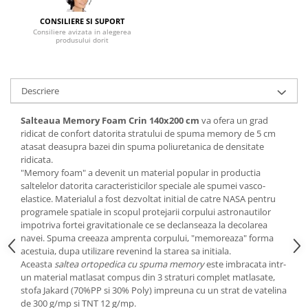
Mese gradinita
CONSILIERE SI SUPORT
Consiliere avizata in alegerea
Scaune gradinita
produsului dorit
Set mese si scaune gradinita
Mobilier copii
Descriere
Mobila camera copii
Scaune birou pentru copii
Salteaua Memory Foam Crin 140x200 cm
va ofera un grad
Saltele patuturi copii
ridicat de confort datorita stratului de spuma memory de 5 cm
Paturi copii
atasat deasupra bazei din spuma poliuretanica de densitate
ridicata.
Masa si scaune gradinita
"Memory foam" a devenit un material popular in productia
Seturi comode living si dormitor
saltelelor datorita caracteristicilor speciale ale spumei vasco-
elastice. Materialul a fost dezvoltat initial de catre NASA pentru
programele spatiale in scopul protejarii corpului astronautilor
impotriva fortei gravitationale ce se declanseaza la decolarea
navei. Spuma creeaza amprenta corpului, "memoreaza" forma
acestuia, dupa utilizare revenind la starea sa initiala.
Aceasta
saltea ortopedica cu spuma memory
este imbracata intr-
un material matlasat compus din 3 straturi complet matlasate,
stofa Jakard (70%PP si 30% Poly) impreuna cu un strat de vatelina
de 300 g/mp si TNT 12 g/mp.