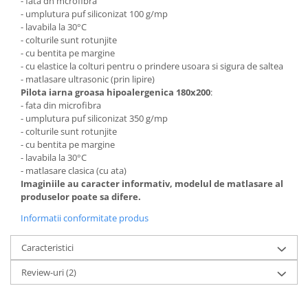
- fata dn mcrofibra
- umplutura puf siliconizat 100 g/mp
- lavabila la 30°C
- colturile sunt rotunjite
- cu bentita pe margine
- cu elastice la colturi pentru o prindere usoara si sigura de saltea
- matlasare ultrasonic (prin lipire)
Pilota iarna groasa hipoalergenica 180x200
:
- fata din microfibra
- umplutura puf siliconizat 350 g/mp
- colturile sunt rotunjite
- cu bentita pe margine
- lavabila la 30°C
- matlasare clasica (cu ata)
Imaginiile au caracter informativ, modelul de matlasare al
produselor poate sa difere.
Informatii conformitate produs
Caracteristici
Review-uri
(2)