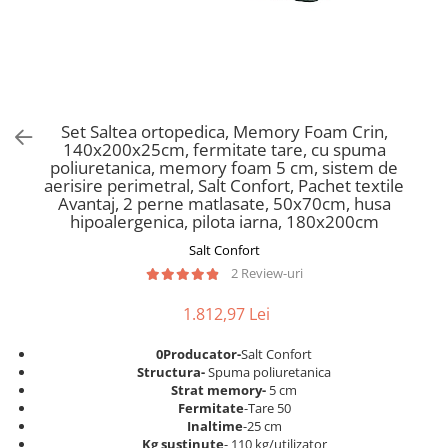
Scaune pliante
Saltele Pocket
Noptiere
Scaune birou
Saltele cu arcuri impachetate
Paturi
individual
Scaune profesionale
Seturi de pat si saltea
Saltele Memory Pocket
Masute de toaleta
Scaune Lemn
Saltele Memory Foam
Mobilier living
Scaune birou copii
Set Saltea ortopedica, Memory Foam Crin,
Saltele Memory Pocket
Scaune pentru living
140x200x25cm, fermitate tare, cu spuma
Scaune resigilate
Saltele cu plasa arcuri
poliuretanica, memory foam 5 cm, sistem de
Seturi comode living si vitrine
aerisire perimetral, Salt Confort, Pachet textile
Scaune gradinita
Saltele cu spuma
Mobila living
Avantaj, 2 perne matlasate, 50x70cm, husa
Saltele cu spuma
Scaune conferinta
hipoalergenica, pilota iarna, 180x200cm
Comode living
Saltele cu spuma poliuretanica
Scaune terasa si outdoor
Salt Confort
Set mese plus scaune
2 Review-uri
Saltele Latex
Mobilier birou
Saltele Memory
Scaune ergonomice
1.812,97 Lei
Saltele 140x200
Etajere Birou
0Producator-
Salt Confort
Saltele 160x200
Dulap birou
Structura-
Spuma poliuretanica
Birouri
Saltele 180x200
Strat memory-
5 cm
Fermitate
-Tare 50
Scaune pentru birou
Top saltele
Inaltime
-25 cm
Scaune pentru vizitatori
Kg sustinute
- 110 kg/utilizator