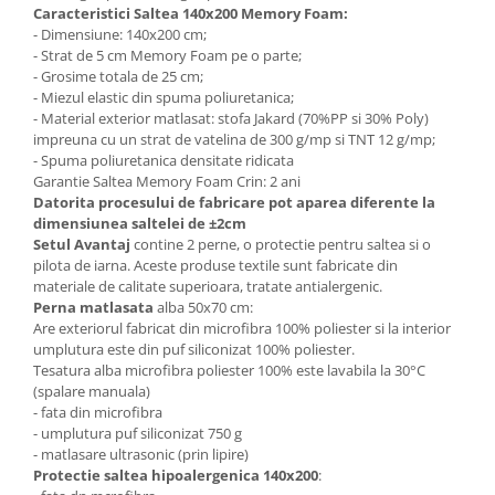
Caracteristici Saltea 140x200 Memory Foam:
- Dimensiune: 140x200 cm;
- Strat de 5 cm Memory Foam pe o parte;
- Grosime totala de 25 cm;
- Miezul elastic din spuma poliuretanica;
- Material exterior matlasat: stofa Jakard (70%PP si 30% Poly)
impreuna cu un strat de vatelina de 300 g/mp si TNT 12 g/mp;
- Spuma poliuretanica densitate ridicata
Garantie Saltea Memory Foam Crin: 2 ani
Datorita procesului de fabricare pot aparea diferente la
dimensiunea saltelei de ±2cm
Setul Avantaj
contine 2 perne, o protectie pentru saltea si o
pilota de iarna. Aceste produse textile sunt fabricate din
materiale de calitate superioara, tratate antialergenic.
Perna matlasata
alba 50x70 cm:
Are exteriorul fabricat din microfibra 100% poliester si la interior
umplutura este din puf siliconizat 100% poliester.
Tesatura alba microfibra poliester 100% este lavabila la 30°C
(spalare manuala)
- fata din microfibra
- umplutura puf siliconizat 750 g
- matlasare ultrasonic (prin lipire)
Protectie saltea hipoalergenica 140x200
: