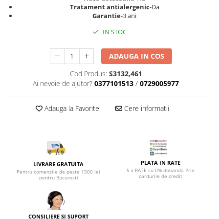
Top saltele 5 cm
Tratament antialergenic
-Da
Scaune manager
Top saltele 10 cm
Garantie
-3 ani
Mobilier bucatarie
Top saltele memory 5 cm
IN STOC
Mese bucatarie
Top saltele MemoHR 6.5 cm
Scaune pentru bucatarie
Saltele ieftine
ADAUGA IN COS
Mobila bucatarie
Saltele cu plasa de arcuri
Cod Produs:
S3132,461
Seturi mese si scaune bucatarie
Saltele cu spuma
Ai nevoie de ajutor?
0377101513
/
0729005977
Mobilier hol
Mobila hol
Adauga la Favorite
Cere informatii
Suporturi si rafturi pantofi
Portmantouri
Pantofare
Seturi mobilier hol
PLATA IN RATE
LIVRARE GRATUITA
Stender haine
5 x RATE cu 0% dobanda Prin
Pentru comenzile de peste 1500 lei
cardurile de credit
Suport pentru umerase
pentru Bucuresti
Etajere
Cuiere
Mobilier gradinita
CONSILIERE SI SUPORT