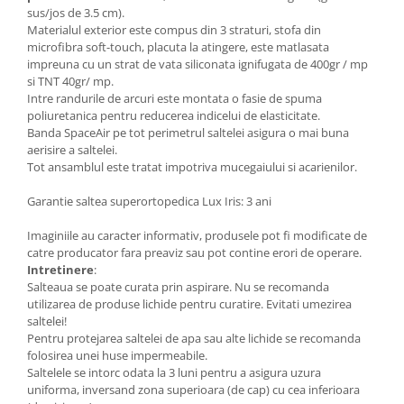
sus/jos de 3.5 cm).
Materialul exterior este compus din 3 straturi, stofa din
microfibra soft-touch, placuta la atingere, este matlasata
impreuna cu un strat de vata siliconata ignifugata de 400gr / mp
si TNT 40gr/ mp.
Intre randurile de arcuri este montata o fasie de spuma
poliuretanica pentru reducerea indicelui de elasticitate.
Banda SpaceAir pe tot perimetrul saltelei asigura o mai buna
aerisire a saltelei.
Tot ansamblul este tratat impotriva mucegaiului si acarienilor.
Garantie saltea superortopedica Lux Iris: 3 ani
Imaginiile au caracter informativ, produsele pot fi modificate de
catre producator fara preaviz sau pot contine erori de operare.
Intretinere
:
Salteaua se poate curata prin aspirare. Nu se recomanda
utilizarea de produse lichide pentru curatire. Evitati umezirea
saltelei!
Pentru protejarea saltelei de apa sau alte lichide se recomanda
folosirea unei huse impermeabile.
Saltelele se intorc odata la 3 luni pentru a asigura uzura
uniforma, inversand zona superioara (de cap) cu cea inferioara