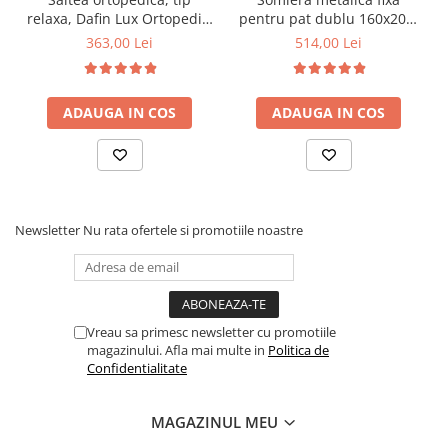
relaxa, Dafin Lux Ortopedic,
pentru pat dublu 160x200,
90x200x21cm, fermitate
6 picioare, 32 lamele lemn
363,00 Lei
514,00 Lei
medie, cu plasa de arcuri
fag, benzi textile, suport
tip Bonell, fata vara-iarna,
saltea ferm, negru
sistem de aerisire cu
ADAUGA IN COS
ADAUGA IN COS
butoni, Salt Confort
Newsletter
Nu rata ofertele si promotiile noastre
Vreau sa primesc newsletter cu promotiile
magazinului. Afla mai multe in
Politica de
Confidentialitate
MAGAZINUL MEU