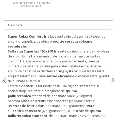
Consiliere avizata in alegerea
produsului dorit
Mese gradinita
Scaune gradinita
Set mese si scaune gradinita
Descriere
Mobilier copii
Mobila camera copii
Super Relax Comfort
Iris
face parte din categoria saltelelor cu
arcuri, ortopedice, ce ofera o
pozitie corecta coloanei
Scaune birou pentru copii
vertebrale.
Saltele patuturi copii
Salteaua Superlux 160x200 Iris
este confectionata dintr-o plasa
Paturi copii
de arcuri Bonell cu diametrul de 8 cm, din sarma otel carbon
2,2mm, tratata termic la curenti de inalta frecventa, ceea ce
Masa si scaune gradinita
confera o rezistenta indelungata a elasticitatii sarmei. Aceste
Seturi comode living si dormitor
arcuri ce beneficiaza de “
box spring system
” sunt legate intre
ele prin intermediul unei
sarme elicoidale
crescand astfel gradul
de duritate al saltelei.
Lateralele saltelei sunt unele destul de rigide si rezistente in
acelasi timp, realizate din baghete de
spuma
poliuretanica
standard de densitate mare (25 kg/mc).
Aceasta
plasa de arcuri
este acoperita pe ambele fete cu
un
strat de feltru dur
(densitate 1000 grame/mp,
vata
siliconica densitate
(400 grame/mp) si un
strat de spuma
poliuretanica standard
, de densitate mare 25kg/mc (grosime