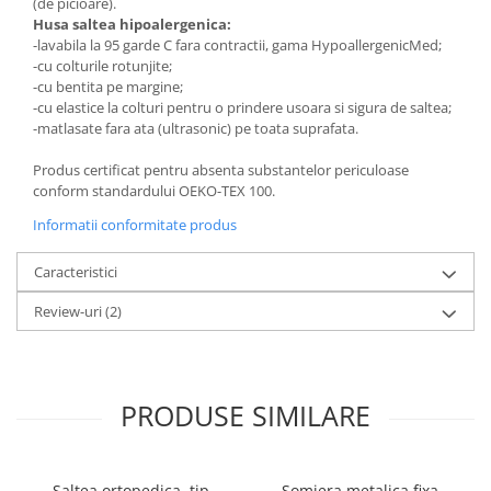
(de picioare).
Husa saltea hipoalergenica:
-lavabila la 95 garde C fara contractii, gama HypoallergenicMed;
-cu colturile rotunjite;
-cu bentita pe margine;
-cu elastice la colturi pentru o prindere usoara si sigura de saltea;
-matlasate fara ata (ultrasonic) pe toata suprafata.
Produs certificat pentru absenta substantelor periculoase
conform standardului OEKO-TEX 100.
Informatii conformitate produs
Caracteristici
Review-uri
(2)
PRODUSE SIMILARE
Saltea ortopedica, tip
Somiera metalica fixa