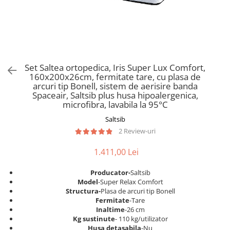
Scaune pliante
Saltele Pocket
Noptiere
Scaune birou
Saltele cu arcuri impachetate
Paturi
individual
Scaune profesionale
Seturi de pat si saltea
Saltele Memory Pocket
Masute de toaleta
Scaune Lemn
Saltele Memory Foam
Mobilier living
Scaune birou copii
Set Saltea ortopedica, Iris Super Lux Comfort,
Saltele Memory Pocket
Scaune pentru living
160x200x26cm, fermitate tare, cu plasa de
Scaune resigilate
Saltele cu plasa arcuri
arcuri tip Bonell, sistem de aerisire banda
Seturi comode living si vitrine
Spaceair, Saltsib plus husa hipoalergenica,
Scaune gradinita
Saltele cu spuma
Mobila living
microfibra, lavabila la 95°C
Saltele cu spuma
Scaune conferinta
Comode living
Saltsib
Saltele cu spuma poliuretanica
Scaune terasa si outdoor
Set mese plus scaune
2 Review-uri
Saltele Latex
Mobilier birou
1.411,00 Lei
Saltele Memory
Scaune ergonomice
Saltele 140x200
Etajere Birou
Producator-
Saltsib
Model
-Super Relax Comfort
Saltele 160x200
Dulap birou
Structura-
Plasa de arcuri tip Bonell
Birouri
Saltele 180x200
Fermitate
-Tare
Inaltime
-26 cm
Scaune pentru birou
Top saltele
Kg sustinute
- 110 kg/utilizator
Scaune pentru vizitatori
Husa detasabila
-Nu