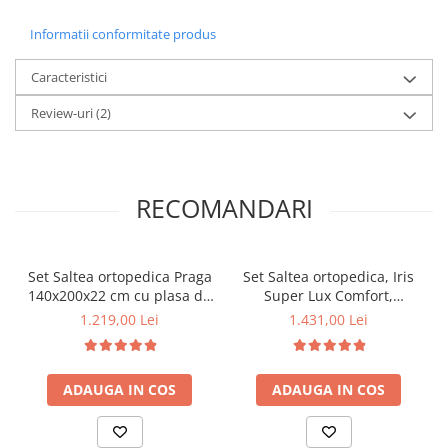
Informatii conformitate produs
Caracteristici
Review-uri
(2)
RECOMANDARI
Set Saltea ortopedica Praga
Set Saltea ortopedica, Iris
140x200x22 cm cu plasa de
Super Lux Comfort,
arcuri Bonell, box spring
140x200x26cm, fermitate
1.219,00 Lei
1.431,00 Lei
system, fermitate medie,
tare, plasa de arcuri tip
sistem aerisire perimetral,
Bonell, sistem de aerisire
Saltsib plus 2 perne
banda Spaceair, Saltsib
ADAUGA IN COS
ADAUGA IN COS
matlasate antialergice,
plus 2 perne matlasate,
50x70cm, husa
umplutura poliester si husa
hipoalergenica, lavabila la
hipoalergenica, microfibra,
95°C si pilota iarna,
lavabila la 95°C