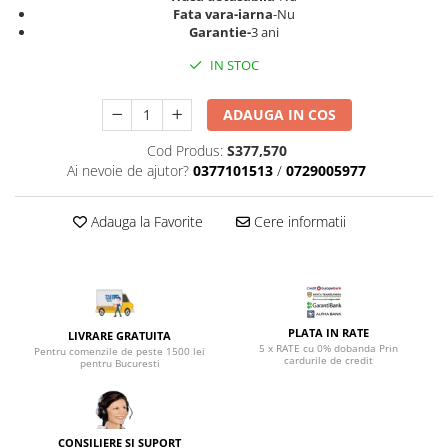
Top saltele 5 cm
Fata vara-iarna
-Nu
Scaune manager
Top saltele 10 cm
Garantie-
3 ani
Mobilier bucatarie
Top saltele memory 5 cm
IN STOC
Mese bucatarie
Top saltele MemoHR 6.5 cm
Scaune pentru bucatarie
Saltele ieftine
ADAUGA IN COS
Mobila bucatarie
Saltele cu plasa de arcuri
Cod Produs:
S377,570
Seturi mese si scaune bucatarie
Saltele cu spuma
Ai nevoie de ajutor?
0377101513
/
0729005977
Mobilier hol
Mobila hol
Adauga la Favorite
Cere informatii
Suporturi si rafturi pantofi
Portmantouri
Pantofare
Seturi mobilier hol
PLATA IN RATE
LIVRARE GRATUITA
Stender haine
5 x RATE cu 0% dobanda Prin
Pentru comenzile de peste 1500 lei
cardurile de credit
Suport pentru umerase
pentru Bucuresti
Etajere
Cuiere
Mobilier gradinita
CONSILIERE SI SUPORT