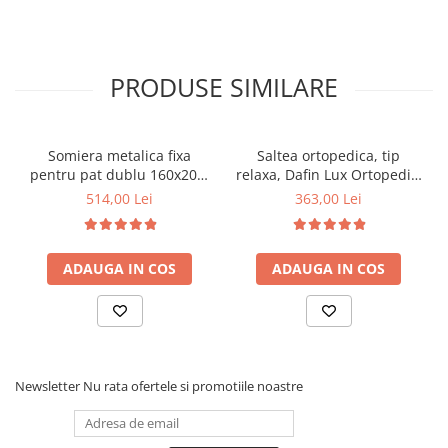
180x200cm
PRODUSE SIMILARE
Somiera metalica fixa
Saltea ortopedica, tip
pentru pat dublu 160x200,
relaxa, Dafin Lux Ortopedic,
6 picioare, 32 lamele lemn
90x200x21cm, fermitate
514,00 Lei
363,00 Lei
fag, benzi textile, suport
medie, cu plasa de arcuri
saltea ferm, negru
tip Bonell, fata vara-iarna,
sistem de aerisire cu
ADAUGA IN COS
ADAUGA IN COS
butoni, Salt Confort
Newsletter
Nu rata ofertele si promotiile noastre