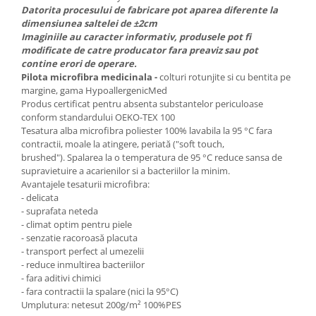
Datorita procesului de fabricare pot aparea diferente la
dimensiunea saltelei de ±2cm
Imaginiile au caracter informativ, produsele pot fi
modificate de catre producator fara preaviz sau pot
contine erori de operare.
Pilota microfibra medicinala -
colturi rotunjite si cu bentita pe
margine, gama HypoallergenicMed
Produs certificat pentru absenta substantelor periculoase
conform standardului OEKO-TEX 100
Tesatura alba microfibra poliester 100% lavabila la 95 °C fara
contractii, moale la atingere, periată ("soft touch,
brushed"). Spalarea la o temperatura de 95 °C reduce sansa de
supravietuire a acarienilor si a bacteriilor la minim.
Avantajele tesaturii microfibra:
- delicata
- suprafata neteda
- climat optim pentru piele
- senzatie racoroasă placuta
- transport perfect al umezelii
- reduce inmultirea bacteriilor
- fara aditivi chimici
- fara contractii la spalare (nici la 95°C)
Umplutura: netesut 200g/m² 100%PES