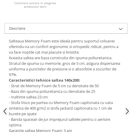
Consiliere avizata in alegerea
produsului dorit
Mese gradinita
Scaune gradinita
Set mese si scaune gradinita
Descriere
Mobilier copii
Mobila camera copii
Salteaua Memory Foam este ideala pentru suportul coloanei
oferindu-va un confort ergonomic si ortopedic ridicat, pentru a
Scaune birou pentru copii
va face noptile cat mai placute si linistite.
Saltele patuturi copii
Aceasta saltea are baza construita din spuma poliuretanica.
Paturi copii
Stratul de spuma cu memorie, gros de 5 cm, asigura dispersarea
uniforma a punctelor de presiune si o absorbtie a socurilor de
Masa si scaune gradinita
97%.
Seturi comode living si dormitor
Caracteristici tehnice saltea 140x200:
- Strat de Memory Foam de 5 cm cu densitate de 50
- Baza din spuma poliuretanica cu densitate de 25
- Inaltime saltea 23 cm
- Stofa Visco pe partea cu Memory Foam capitonata cu vata
sintetica de 400 g/m2 si stofa jackard capitonata cu 1 cm de
burete pe spate
- Banda spaceair de jur imprejurul saltelei pentru o aerisire
optima
Garantie saltea Memory Foam: 3 ani