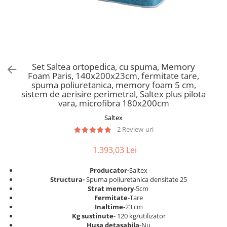
Scaune pliante
Saltele Pocket
Noptiere
Scaune birou
Saltele cu arcuri impachetate
Paturi
individual
Scaune profesionale
Seturi de pat si saltea
Saltele Memory Pocket
Masute de toaleta
Scaune Lemn
Saltele Memory Foam
Mobilier living
Scaune birou copii
Set Saltea ortopedica, cu spuma, Memory
Saltele Memory Pocket
Scaune pentru living
Foam Paris, 140x200x23cm, fermitate tare,
Scaune resigilate
Saltele cu plasa arcuri
spuma poliuretanica, memory foam 5 cm,
Seturi comode living si vitrine
sistem de aerisire perimetral, Saltex plus pilota
Scaune gradinita
Saltele cu spuma
Mobila living
vara, microfibra 180x200cm
Saltele cu spuma
Scaune conferinta
Comode living
Saltex
Saltele cu spuma poliuretanica
Scaune terasa si outdoor
Set mese plus scaune
2 Review-uri
Saltele Latex
Mobilier birou
1.393,03 Lei
Saltele Memory
Scaune ergonomice
Saltele 140x200
Etajere Birou
Producator-
Saltex
Structura-
Spuma poliuretanica densitate 25
Saltele 160x200
Dulap birou
Strat memory
-5cm
Birouri
Saltele 180x200
Fermitate
-Tare
Inaltime
-23 cm
Scaune pentru birou
Top saltele
Kg sustinute
- 120 kg/utilizator
Scaune pentru vizitatori
Husa detasabila
-Nu