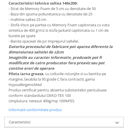
Caracteristici tehnice saltea 140x200:
- Strat de Memory Foam de 5 cm cu densitate de 50
- Baza din spuma poliuretanica cu densitate de 25
- Inaltime saltea 23 cm
- Stofa Visco pe partea cu Memory Foam capitonata cu vata
sintetica de 400 g/m2 si stofa jackard capitonata cu 1 cm de
burete pe spate
- Banda spaceair de jur imprejurul saltelei.
Datorita procesului de fabricare pot aparea diferente la
dimensiunea saltelei de ±2cm
Imaginiile au caracter informativ, produsele pot fi
modificate de catre producator fara preaviz sau pot
contine erori de operare
Pilota iarna groasa
, cu colturile rotunjite si cu bentita pe
margine, lavabila la 95 grade C fara contractii, gama
HypoallergenicMed
Produs certificat pentru absenta substantelor periculoase
conform standardului OEKO-TEX 100
Umplutura: netesut 400g/mp 100%PES.
Informatii conformitate produs
Caracteristici