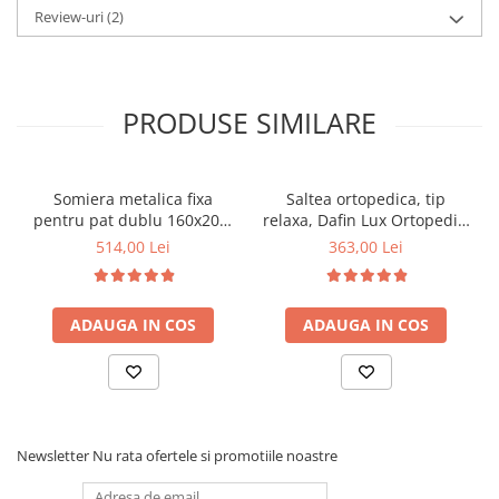
Review-uri
(2)
PRODUSE SIMILARE
Somiera metalica fixa
Saltea ortopedica, tip
pentru pat dublu 160x200,
relaxa, Dafin Lux Ortopedic,
6 picioare, 32 lamele lemn
90x200x21cm, fermitate
514,00 Lei
363,00 Lei
fag, benzi textile, suport
medie, cu plasa de arcuri
saltea ferm, negru
tip Bonell, fata vara-iarna,
sistem de aerisire cu
ADAUGA IN COS
ADAUGA IN COS
butoni, Salt Confort
Newsletter
Nu rata ofertele si promotiile noastre