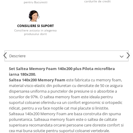
cardurile de credit
pentru Bucuresti
Mese gradinita
Scaune gradinita
Set mese si scaune gradinita
CONSILIERE SI SUPORT
Mobilier copii
Consiliere avizata in alegerea
produsului dorit
Mobila camera copii
Scaune birou pentru copii
Saltele patuturi copii
Descriere
Paturi copii
Set Saltea Memory Foam 140x200 plus Pilota microfibra
Masa si scaune gradinita
iarna 180x200.
Seturi comode living si dormitor
Saltea 140x200 Memory Foam
este fabricata cu memory foam,
material visco-elastic din poliuretan cu densitate de 50 ce asigura
dispersarea uniforma a punctelor de presiune si o absorbtie a
socurilor de 97%. O saltea memory foam este ideala pentru
suportul coloanei oferindu-va un confort ergonomic si ortopedic
ridicat, pentru a va face noptile cat mai placute si linistite.
Salteaua 140x200 Memory Foam are baza construita din spuma
poliuretanica. Salteaua memory foam este o saltea de calitate
superioara recomandata orcarei persoane care doreste confort si
cea mai buna solutie pentru suportul coloanei vertebrale.