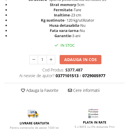
Top saltele 5 cm
Scaune manager
Strat memory
-5cm
Top saltele 10 cm
Fermitate
-Tare
Mobilier bucatarie
Inaltime
-23 cm
Top saltele memory 5 cm
Kg sustinute
- 120 kg/utilizator
Mese bucatarie
Top saltele MemoHR 6.5 cm
Husa detasabila
-Nu
Scaune pentru bucatarie
Saltele ieftine
Fata vara-iarna
-Nu
Garantie-
3 ani
Mobila bucatarie
Saltele cu plasa de arcuri
Seturi mese si scaune bucatarie
IN STOC
Saltele cu spuma
Mobilier hol
ADAUGA IN COS
Mobila hol
Suporturi si rafturi pantofi
Cod Produs:
S377,487
Portmantouri
Ai nevoie de ajutor?
0377101513
/
0729005977
Pantofare
Seturi mobilier hol
Adauga la Favorite
Cere informatii
Stender haine
Suport pentru umerase
Etajere
Cuiere
PLATA IN RATE
LIVRARE GRATUITA
Mobilier gradinita
5 x RATE cu 0% dobanda Prin
Pentru comenzile de peste 1500 lei