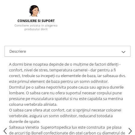
Mese gradinita
Scaune gradinita
CONSILIERE SI SUPORT
Set mese si scaune gradinita
Consiliere avizata in alegerea
produsului dorit
Mobilier copii
Mobila camera copii
Scaune birou pentru copii
Descriere
Saltele patuturi copii
Paturi copii
A dormi bine noaptea depinde de o mulțime de factori diferiți -
confort, nivel de stres, temperatura camerei - dar pentru a fi
Masa si scaune gradinita
corect, trebuie sa incepeți cu elementele de baza, iar salteaua dvs.
Seturi comode living si dormitor
este primul element de baza pentru un somn odihnitor.
Dormitul pe o saltea nepotrivita poate cauza sau agrava durerile
lombare. O saltea care nu ofera suportul necesar corpului pune
presiune pe musculatura spatelui si nu este capabila sa mentina
coloana vertebrala aliniata.
O saltea care ofera atat confort, cat si sprijinul necesar coloanei
vertebrale, asigura un somn odihnitor, reducand totodata
durerile de spate.
Salteaua Venetia Superortopedica lux este construita pe plasa
de arcuri tip Bonell confectionate din oțel carbon cu diametrul de