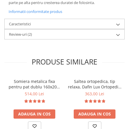
parte pe alta pentru cresterea duratei de folosinta.
Informatii conformitate produs
Caracteristici
Review-uri
(2)
PRODUSE SIMILARE
Somiera metalica fixa
Saltea ortopedica, tip
pentru pat dublu 160x200,
relaxa, Dafin Lux Ortopedic,
6 picioare, 32 lamele lemn
90x200x21cm, fermitate
514,00 Lei
363,00 Lei
fag, benzi textile, suport
medie, cu plasa de arcuri
saltea ferm, negru
tip Bonell, fata vara-iarna,
sistem de aerisire cu
ADAUGA IN COS
ADAUGA IN COS
butoni, Salt Confort