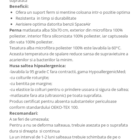
suprafata
Beneficii:
Ofera un suport ferm si mentine coloana intr-o pozitie optima
Rezistenta in timp si durabilitate
Aerisiere optima datorita benzii SpaceAir
Perna
matlasata alba 50x70 cm, exterior din microfibra 100%
poliester, interior fibra siliconizata 100% poliester, iar captuseala
din vata 100% poliester.
Tesatura alba microfibra poliester 100% este lavabila la 60°C.
Aceasta temperatura de spalare reduce sansa de supravietuire a
acarienilor si a bacteriilor la minim.
Husa saltea hipoalergenica:
-lavabila la 95 grade C fara contractii, gama HypoallergenicMed;
-cu colturile rotunjite;
-cu bentita pe margine;
-cu elastice la colturi pentru o prindere usoara si sigura de saltea;
-matlasate fara ata (ultrasonic) pe toata suprafata.
Produs certificat pentru absenta substantelor periculoase
conform standardului OEKO-TEX 100.
Recomandari:
A se feri de umezeala;
Pentru a nu se deforma salteaua, trebuie asezata pe o suprafata
dura si dreapta si continua
La un interval de 1-2 luni salteaua trebuie schimbata de pe o