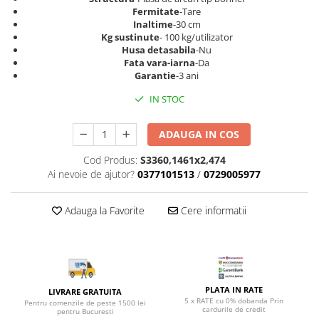
Top saltele 5 cm
Scaune manager
Fermitate
-Tare
Top saltele 10 cm
Inaltime
-30 cm
Mobilier bucatarie
Kg sustinute
- 100 kg/utilizator
Top saltele memory 5 cm
Husa detasabila
-Nu
Mese bucatarie
Top saltele MemoHR 6.5 cm
Fata vara-iarna
-Da
Scaune pentru bucatarie
Saltele ieftine
Garantie
-3 ani
Mobila bucatarie
Saltele cu plasa de arcuri
IN STOC
Seturi mese si scaune bucatarie
Saltele cu spuma
Mobilier hol
ADAUGA IN COS
Mobila hol
Cod Produs:
S3360,1461x2,474
Suporturi si rafturi pantofi
Ai nevoie de ajutor?
0377101513
/
0729005977
Portmantouri
Pantofare
Adauga la Favorite
Cere informatii
Seturi mobilier hol
Stender haine
Suport pentru umerase
Etajere
PLATA IN RATE
LIVRARE GRATUITA
Cuiere
5 x RATE cu 0% dobanda Prin
Pentru comenzile de peste 1500 lei
cardurile de credit
pentru Bucuresti
Mobilier gradinita