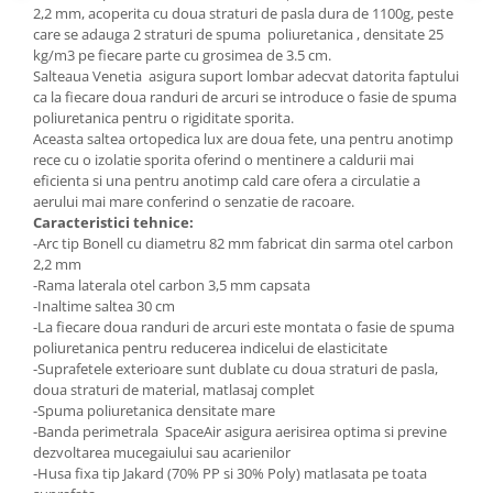
2,2 mm, acoperita cu doua straturi de pasla dura de 1100g, peste
care se adauga 2 straturi de spuma poliuretanica , densitate 25
kg/m3 pe fiecare parte cu grosimea de 3.5 cm.
Salteaua Venetia asigura suport lombar adecvat datorita faptului
ca la fiecare doua randuri de arcuri se introduce o fasie de spuma
poliuretanica pentru o rigiditate sporita.
Aceasta saltea ortopedica lux are doua fete, una pentru anotimp
rece cu o izolatie sporita oferind o mentinere a caldurii mai
eficienta si una pentru anotimp cald care ofera a circulatie a
aerului mai mare conferind o senzatie de racoare.
Caracteristici tehnice:
-Arc tip Bonell cu diametru 82 mm fabricat din sarma otel carbon
2,2 mm
-Rama laterala otel carbon 3,5 mm capsata
-Inaltime saltea 30 cm
-La fiecare doua randuri de arcuri este montata o fasie de spuma
poliuretanica pentru reducerea indicelui de elasticitate
-Suprafetele exterioare sunt dublate cu doua straturi de pasla,
doua straturi de material, matlasaj complet
-Spuma poliuretanica densitate mare
-Banda perimetrala SpaceAir asigura aerisirea optima si previne
dezvoltarea mucegaiului sau acarienilor
-Husa fixa tip Jakard (70% PP si 30% Poly) matlasata pe toata