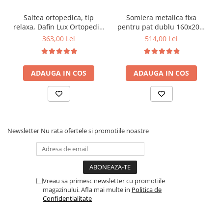
Saltea ortopedica, tip
Somiera metalica fixa
relaxa, Dafin Lux Ortopedic,
pentru pat dublu 160x200,
90x200x21cm, fermitate
6 picioare, 32 lamele lemn
363,00 Lei
514,00 Lei
medie, cu plasa de arcuri
fag, benzi textile, suport
tip Bonell, fata vara-iarna,
saltea ferm, negru
sistem de aerisire cu
ADAUGA IN COS
ADAUGA IN COS
butoni, Salt Confort
Newsletter
Nu rata ofertele si promotiile noastre
Vreau sa primesc newsletter cu promotiile
magazinului. Afla mai multe in
Politica de
Confidentialitate