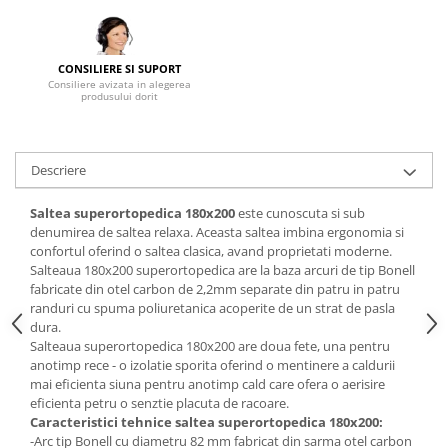
Mese gradinita
Scaune gradinita
CONSILIERE SI SUPORT
Set mese si scaune gradinita
Consiliere avizata in alegerea
produsului dorit
Mobilier copii
Mobila camera copii
Scaune birou pentru copii
Descriere
Saltele patuturi copii
Paturi copii
Saltea superortopedica 180x200
este cunoscuta si sub
denumirea de saltea relaxa. Aceasta saltea imbina ergonomia si
Masa si scaune gradinita
confortul oferind o saltea clasica, avand proprietati moderne.
Seturi comode living si dormitor
Salteaua 180x200 superortopedica are la baza arcuri de tip Bonell
fabricate din otel carbon de 2,2mm separate din patru in patru
randuri cu spuma poliuretanica acoperite de un strat de pasla
dura.
Salteaua superortopedica 180x200 are doua fete, una pentru
anotimp rece - o izolatie sporita oferind o mentinere a caldurii
mai eficienta siuna pentru anotimp cald care ofera o aerisire
eficienta petru o senztie placuta de racoare.
Caracteristici tehnice saltea
superortopedica 180x200
:
-Arc tip Bonell cu diametru 82 mm fabricat din sarma otel carbon