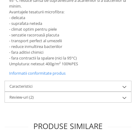
95 °C reduce sansa de supravietuire a acarienilor si a bacteriilor la
minim.
Avantajele tesaturii microfibra:
- delicata
- suprafata neteda
- climat optim pentru piele
- senzatie racoroasă placuta
- transport perfect al umezelii
- reduce inmultirea bacteriilor
- fara aditivi chimici
- fara contractii la spalare (nici la 95°C)
Umplutura: netesut 400g/m² 100%PES
Informatii conformitate produs
Caracteristici
Review-uri
(2)
PRODUSE SIMILARE