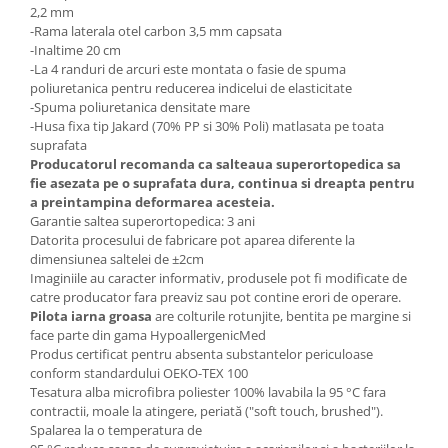
2,2 mm
-Rama laterala otel carbon 3,5 mm capsata
-Inaltime 20 cm
-La 4 randuri de arcuri este montata o fasie de spuma
poliuretanica pentru reducerea indicelui de elasticitate
-Spuma poliuretanica densitate mare
-Husa fixa tip Jakard (70% PP si 30% Poli) matlasata pe toata
suprafata
Producatorul recomanda ca salteaua superortopedica sa
fie asezata pe o suprafata dura, continua si dreapta pentru
a preintampina deformarea acesteia.
Garantie saltea superortopedica: 3 ani
Datorita procesului de fabricare pot aparea diferente la
dimensiunea saltelei de ±2cm
Imaginiile au caracter informativ, produsele pot fi modificate de
catre producator fara preaviz sau pot contine erori de operare.
Pilota iarna groasa
are colturile rotunjite, bentita pe margine si
face parte din gama HypoallergenicMed
Produs certificat pentru absenta substantelor periculoase
conform standardului OEKO-TEX 100
Tesatura alba microfibra poliester 100% lavabila la 95 °C fara
contractii, moale la atingere, periată ("soft touch, brushed").
Spalarea la o temperatura de