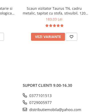
tarie si
Scaun vizitator Taurus TN, cadru
Scaun de li
cologica,
metalic, tapitat cu stofa, stivuibil, 120
lemn masiv
kg, negru
120 k
183,03 Lei
VEZI VARIANTE
AD
SUPORT CLIENTI
9.00-16.30
0377101513
0729005977
distributiemobila@yahoo.com