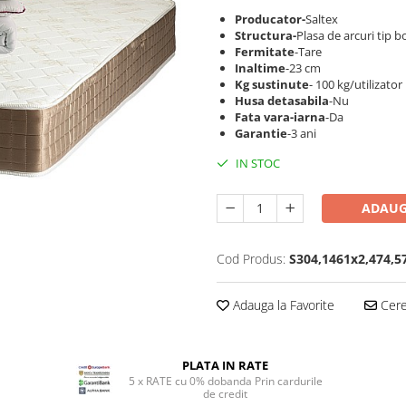
Producator-
Saltex
Structura-
Plasa de arcuri tip 
Fermitate
-Tare
Inaltime
-23 cm
Kg sustinute
- 100 kg/utilizator
Husa detasabila
-Nu
Fata vara-iarna
-Da
Garantie
-3 ani
IN STOC
ADAUG
Cod Produs:
S304,1461x2,474,5
Adauga la Favorite
Cere 
PLATA IN RATE
5 x RATE cu 0% dobanda Prin cardurile
de credit