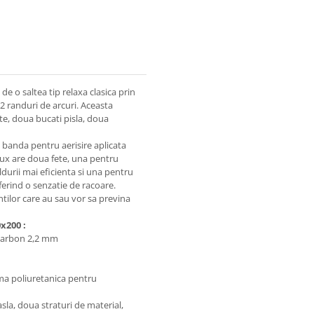
 de o saltea tip relaxa clasica prin
2 randuri de arcuri. Aceasta
te, doua bucati pisla, doua
banda pentru aerisire aplicata
Lux are doua fete, una pentru
durii mai eficienta si una pentru
ferind o senzatie de racoare.
tilor care au sau vor sa previna
x200 :
 carbon 2,2 mm
uma poliuretanica pentru
sla, doua straturi de material,