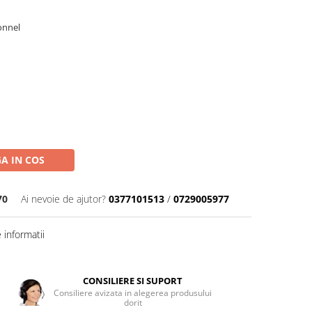
bonnel
A IN COS
70
Ai nevoie de ajutor?
0377101513
/
0729005977
informatii
CONSILIERE SI SUPORT
Consiliere avizata in alegerea produsului
dorit