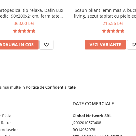
ortopedica, tip relaxa, Dafin Lux
Scaun pliant lemn masiv, buca
edic, 90x200x21cm, fermitate
living, sezut tapitat cu piele e
u plasa de arcuri tip Bonell, fata
100 kg, cires
363,00 Lei
215,56 Lei
na, sistem de aerisire cu butoni,
Salt Confort
ADAUGA IN COS
VEZI VARIANTE
la mai multe in
Politica de Confidentialitate
DATE COMERCIALE
 Plata
Global Network SRL
e Retur
J2002010573408
Produselor
RO14962978