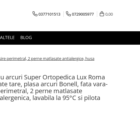
0377101513
0729005977
0,00
ALTELE
BLOG
ire perimetral, 2 perne matlasate antialergice, husa
 cu arcuri Super Ortopedica Lux Roma
 tare, plasa arcuri Bonell, fata vara-
perimetral, 2 perne matlasate
lergenica, lavabila la 95°C si pilota