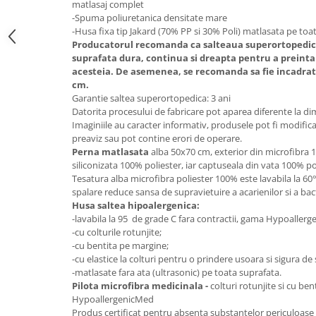
matlasaj complet
Mese gradinita
-Spuma poliuretanica densitate mare
-Husa fixa tip Jakard (70% PP si 30% Poli) matlasata pe toa
Scaune gradinita
Producatorul recomanda ca salteaua superortopedica 
Set mese si scaune gradinita
suprafata dura, continua si dreapta pentru a prein
acesteia. De asemenea, se recomanda sa fie incadrat
Mobilier copii
cm.
Mobila camera copii
Garantie saltea superortopedica: 3 ani
Datorita procesului de fabricare pot aparea diferente la d
Scaune birou pentru copii
Imaginiile au caracter informativ, produsele pot fi modific
Saltele patuturi copii
preaviz sau pot contine erori de operare.
Paturi copii
Perna matlasata
alba 50x70 cm, exterior din microfibra 10
siliconizata 100% poliester, iar captuseala din vata 100% po
Masa si scaune gradinita
Tesatura alba microfibra poliester 100% este lavabila la 6
Seturi comode living si dormitor
spalare reduce sansa de supravietuire a acarienilor si a bact
Husa saltea hipoalergenica:
-lavabila la 95 de grade C fara contractii, gama Hypoaller
-cu colturile rotunjite;
-cu bentita pe margine;
-cu elastice la colturi pentru o prindere usoara si sigura de 
-matlasate fara ata (ultrasonic) pe toata suprafata.
Pilota microfibra medicinala -
colturi rotunjite si cu be
HypoallergenicMed
Produs certificat pentru absenta substantelor periculoa