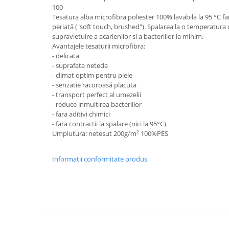
100
Tesatura alba microfibra poliester 100% lavabila la 95 °C far
periată ("soft touch, brushed"). Spalarea la o temperatura
supravietuire a acarienilor si a bacteriilor la minim.
Avantajele tesaturii microfibra:
- delicata
- suprafata neteda
- climat optim pentru piele
- senzatie racoroasă placuta
- transport perfect al umezelii
- reduce inmultirea bacteriilor
- fara aditivi chimici
- fara contractii la spalare (nici la 95°C)
Umplutura: netesut 200g/m² 100%PES
Informatii conformitate produs