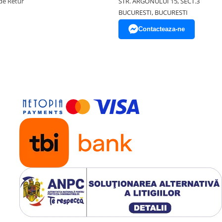
de Retur
STR. ARGONULUI 15, SECT.3
BUCURESTI, BUCURESTI
Contacteaza-ne