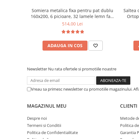
Somiera metalica fixa pentru pat dublu
Saltea 
160x200, 6 picioare, 32 lamele lemn fag,
Ortop
benzi textile, suport saltea ferm, negru
medie, c
514,00 Lei
vara-iar
ADAUGA IN COS
Newsletter
Nu rata ofertele si promotiile noastre
Vreau sa primesc newsletter cu promotiile magazinului. Af
MAGAZINUL MEU
CLIENTI
Despre noi
Metode de
Termeni si Conditii
Politica d
Politica de Confidentialitate
Garantia 