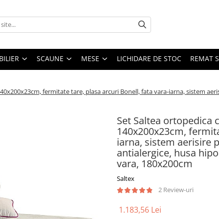
ILIER
SCAUNE
MESE
LICHIDARE DE STOC
REMAT S
x200x23cm, fermitate tare, plasa arcuri Bonell, fata vara-iarna, sistem aeris
Set Saltea ortopedica
140x200x23cm, fermitate
iarna, sistem aerisire 
antialergice, husa hipoa
vara, 180x200cm
Saltex
2 Review-uri
1.183,56 Lei