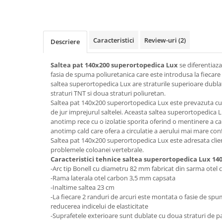
Top saltele 5 cm
Scaune manager
Top saltele 10 cm
Mobilier bucatarie
Top saltele memory 5 cm
Mese bucatarie
Top saltele MemoHR 6.5 cm
Caracteristici
Review-uri
(2)
Descriere
Scaune pentru bucatarie
Saltele ieftine
Mobila bucatarie
Saltea pat 140x200 superortopedica Lux
se diferentiaza
Saltele cu plasa de arcuri
fasia de spuma poliuretanica care este introdusa la fiecare 
Seturi mese si scaune bucatarie
Saltele cu spuma
saltea superortopedica Lux are straturile superioare dubla
Mobilier hol
straturi TNT si doua straturi poliuretan.
Saltea pat 140x200 superortopedica Lux este prevazuta cu 
Mobila hol
de jur imprejurul saltelei. Aceasta saltea superortopedica 
Suporturi si rafturi pantofi
anotimp rece cu o izolatie sporita oferind o mentinere a cal
Portmantouri
anotimp cald care ofera a circulatie a aerului mai mare con
Saltea pat 140x200 superortopedica Lux este adresata clien
Pantofare
problemele coloanei vertebrale.
Seturi mobilier hol
Caracteristici tehnice saltea superortopedica Lux 140
Stender haine
-Arc tip Bonell cu diametru 82 mm fabricat din sarma otel
-Rama laterala otel carbon 3,5 mm capsata
Suport pentru umerase
-Inaltime saltea 23 cm
Etajere
-La fiecare 2 randuri de arcuri este montata o fasie de sp
Cuiere
reducerea indicelui de elasticitate
-Suprafetele exterioare sunt dublate cu doua straturi de pa
Mobilier gradinita