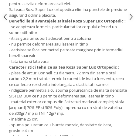
pentru a evita deformarea saltelei.
Salteaua Roza Super Lux ortopedica elimina punctele de presiune
asigurand odihna placuta.
Beneficiile si avantajele saltelei Roza Super Lux Ortopedic :
- se adapteaza formei si particularitatilor corpului oferind un
somn odihnitor
- iti asigura un suport adecvat pentru coloana
- nu permite deformarea sau lasarea in timp
- aerisirea se face perimetral pe toata marginea prin intermediul
benzii spaceair
- fata iarna si fata vara
Caracteristici tehnice saltea Roza Super Lux Ortopedic :
- plasa de arcuri Bonnell cu diametru 72 mm din sarma otel
carbon 2,2 mm tratate termic la curenti de inalta frecventa, ceea
ce confera o rezistenta indelungata a elasticitatii sarmei
- ridigizare perimetrala cu spuma poliuretanica de inalta densitate
SISTEM BOX ce nu permite deformarea sau lasarea in timp
- material exterior compus din 3 straturi matlasat complet; stofa
Jacquard( 70% PP si 30% Poly) impreuna cu un strat de vatelina
de 300gr / mp si TNT 12gr/ mp.
- inaltime 25 cm;
- spuma poliuretanica + burete mozaic, densitate ridicata,
grosime 4 cm