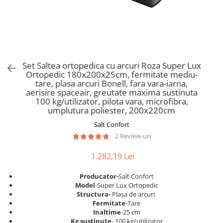
Scaune pliante
Saltele Pocket
Noptiere
Scaune birou
Saltele cu arcuri impachetate
Paturi
individual
Scaune profesionale
Seturi de pat si saltea
Saltele Memory Pocket
Masute de toaleta
Scaune Lemn
Saltele Memory Foam
Mobilier living
Scaune birou copii
Set Saltea ortopedica cu arcuri Roza Super Lux
Saltele Memory Pocket
Scaune pentru living
Ortopedic 180x200x25cm, fermitate mediu-
Scaune resigilate
Saltele cu plasa arcuri
tare, plasa arcuri Bonell, fara vara-iarna,
Seturi comode living si vitrine
aerisire spaceair, greutate maxima sustinuta
Scaune gradinita
Saltele cu spuma
Mobila living
100 kg/utilizator, pilota vara, microfibra,
Saltele cu spuma
Scaune conferinta
umplutura poliester, 200x220cm
Comode living
Saltele cu spuma poliuretanica
Scaune terasa si outdoor
Salt Confort
Set mese plus scaune
2 Review-uri
Saltele Latex
Mobilier birou
Saltele Memory
Scaune ergonomice
1.282,19 Lei
Saltele 140x200
Etajere Birou
Producator-
Salt Confort
Saltele 160x200
Dulap birou
Model
-Super Lux Ortopedic
Birouri
Saltele 180x200
Structura-
Plasa de arcuri
Fermitate
-Tare
Scaune pentru birou
Top saltele
Inaltime
-25 cm
Scaune pentru vizitatori
Kg sustinute
- 100 kg/utilizator