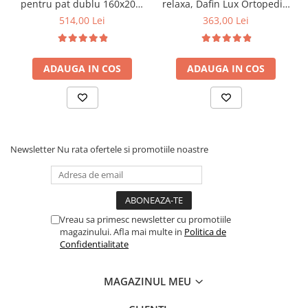
pentru pat dublu 160x200,
relaxa, Dafin Lux Ortopedic,
6 picioare, 32 lamele lemn
90x200x21cm, fermitate
514,00 Lei
363,00 Lei
fag, benzi textile, suport
medie, cu plasa de arcuri
saltea ferm, negru
tip Bonell, fata vara-iarna,
sistem de aerisire cu
ADAUGA IN COS
ADAUGA IN COS
butoni, Salt Confort
Newsletter
Nu rata ofertele si promotiile noastre
Vreau sa primesc newsletter cu promotiile
magazinului. Afla mai multe in
Politica de
Confidentialitate
MAGAZINUL MEU