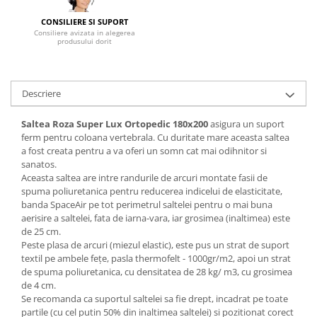
Mese gradinita
CONSILIERE SI SUPORT
Consiliere avizata in alegerea
Scaune gradinita
produsului dorit
Set mese si scaune gradinita
Mobilier copii
Descriere
Mobila camera copii
Scaune birou pentru copii
Saltea Roza Super Lux Ortopedic
180x200
asigura un suport
Saltele patuturi copii
ferm pentru coloana vertebrala. Cu duritate mare aceasta saltea
Paturi copii
a fost creata pentru a va oferi un somn cat mai odihnitor si
sanatos.
Masa si scaune gradinita
Aceasta saltea are intre randurile de arcuri montate fasii de
Seturi comode living si dormitor
spuma poliuretanica pentru reducerea indicelui de elasticitate,
banda SpaceAir pe tot perimetrul saltelei pentru o mai buna
aerisire a saltelei, fata de iarna-vara, iar grosimea (inaltimea) este
de 25 cm.
Peste plasa de arcuri (miezul elastic), este pus un strat de suport
textil pe ambele feţe, pasla thermofelt - 1000gr/m2, apoi un strat
de spuma poliuretanica, cu densitatea de 28 kg/ m3, cu grosimea
de 4 cm.
Se recomanda ca suportul saltelei sa fie drept, incadrat pe toate
partile (cu cel putin 50% din inaltimea saltelei) si pozitionat corect