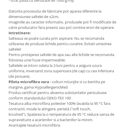
- strat pasla cu densitate de 1000 g/mp
Datorita procesului de fabricare pot aparea diferente la
dimensiunea saltelei de ±2cm.
Imaginiile au caracter informativ, produsele pot fi modificate de
catre producator fara preaviz sau pot contine erori de operare.
Intretinere:
Salteaua se poate curata prin aspirare. Nu se recomanda
utilizarea de produse lichide pentru curatire. Evitati umezirea
saltelei!
Pentru protejarea saltelei de apa sau alte lichide se recomanda
folosirea unei huse impermeabile.
Saltelele se intorc odata la 3 luni pentru a asigura uzura
uniforma, inversand zona superioara (de cap) cu cea inferioara
(de picioare).
Pilota microfibra vara -
colturi rotunjite si cu bentita pe
margine, gama HypoallergenicMed
Produs certificat pentru absenta substantelor periculoase
conform standardului OEKO-TEX 100
Tesatura alba microfibra poliester 100% lavabila la 95 °C fara
contractii, moale la atingere, periată ("soft touch,
brushed"). Spalarea la o temperatura de 95 °C reduce sansa de
supravietuire a acarienilor si a bacteriilor la minim.
Avantajele tesaturii microfibra: