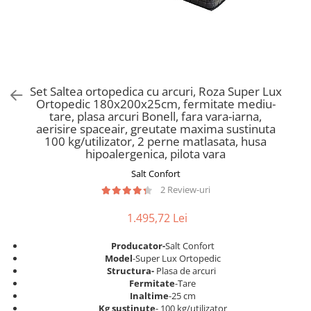
Scaune pliante
Saltele Pocket
Noptiere
Scaune birou
Saltele cu arcuri impachetate
Paturi
individual
Scaune profesionale
Seturi de pat si saltea
Saltele Memory Pocket
Masute de toaleta
Scaune Lemn
Saltele Memory Foam
Mobilier living
Scaune birou copii
Set Saltea ortopedica cu arcuri, Roza Super Lux
Saltele Memory Pocket
Scaune pentru living
Ortopedic 180x200x25cm, fermitate mediu-
Scaune resigilate
Saltele cu plasa arcuri
tare, plasa arcuri Bonell, fara vara-iarna,
Seturi comode living si vitrine
aerisire spaceair, greutate maxima sustinuta
Scaune gradinita
Saltele cu spuma
Mobila living
100 kg/utilizator, 2 perne matlasata, husa
Saltele cu spuma
Scaune conferinta
hipoalergenica, pilota vara
Comode living
Saltele cu spuma poliuretanica
Scaune terasa si outdoor
Salt Confort
Set mese plus scaune
2 Review-uri
Saltele Latex
Mobilier birou
Saltele Memory
Scaune ergonomice
1.495,72 Lei
Saltele 140x200
Etajere Birou
Producator-
Salt Confort
Saltele 160x200
Dulap birou
Model
-Super Lux Ortopedic
Birouri
Saltele 180x200
Structura-
Plasa de arcuri
Fermitate
-Tare
Scaune pentru birou
Top saltele
Inaltime
-25 cm
Scaune pentru vizitatori
Kg sustinute
- 100 kg/utilizator