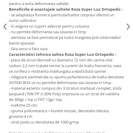
pentru a evita deformarea saltelei.
Beneficiile si avantajele saltelei Roza Super Lux Ortopedic :
- se adapteaza formei si particularitatilor corpului oferind un
somn odihnitor
- iti asigura un suport adecvat pentru coloana
- nu permite deformarea sau lasarea in timp
- aerisirea se face perimetral pe toata marginea prin intermediul
benzii spaceair
- fata iarna si fata vara
Caracteristici tehnice saltea Roza Super Lux Ortopedic :
- plasa de arcuri Bonnell cu diametru 72 mm din sarma otel
carbon 2,2 mm tratate termic la curenti de inalta frecventa, ceea
ce confera o rezistenta indelungata a elasticitatii sarmei
- ridigizare perimetrala cu spuma poliuretanica de inalta densitate
SISTEM BOX ce nu permite deformarea sau lasarea in timp
- material exterior compus din 3 straturi matlasat complet; stofa
Jacquard (70% PP si 30% Poly) impreuna cu un strat de vatelina
de 300gr / mp si TNT 12gr/ mp.
- inaltime 25 cm;
- spuma poliuretanica + burete mozaic, densitate ridicata,
grosime 4 cm
- strat pasla cu densitatea de 1000 g/mp