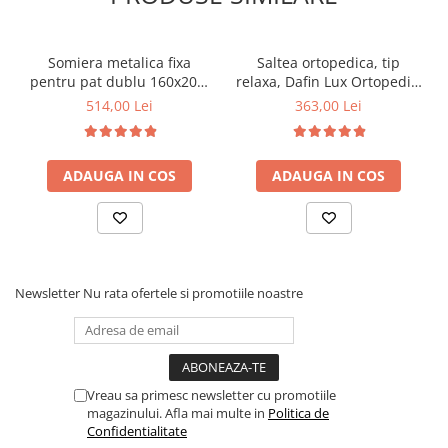
Somiera metalica fixa
Saltea ortopedica, tip
pentru pat dublu 160x200,
relaxa, Dafin Lux Ortopedic,
6 picioare, 32 lamele lemn
90x200x21cm, fermitate
514,00 Lei
363,00 Lei
fag, benzi textile, suport
medie, cu plasa de arcuri
saltea ferm, negru
tip Bonell, fata vara-iarna,
sistem de aerisire cu
ADAUGA IN COS
ADAUGA IN COS
butoni, Salt Confort
Newsletter
Nu rata ofertele si promotiile noastre
Vreau sa primesc newsletter cu promotiile
magazinului. Afla mai multe in
Politica de
Confidentialitate