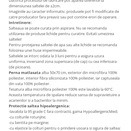
Datorita procesului de fabricare pot aparea diferente la
dimensiunea saltelei de ±2cm.
Imaginiile au caracter informativ, produsele pot fi modificate de
catre producator fara preaviz sau pot contine erori de operare.
Intretinere:
Salteaua se poate curata prin aspirare. Nu se recomanda
utilizarea de produse lichide pentru curatire. Evitati umezirea
saltelei!
Pentru protejarea saltelei de apa sau alte lichide se recomanda
folosirea unei huse impermeabile.
Saltelele se intorc odata la 3 luni pentru a asigura uzura
uniforma, inversand zona superioara (de cap) cu cea inferioara
(de picioare).
Perna matlasata
alba 50x70 cm, exterior din microfibra 100%
poliester, interior fibra siliconizata 100% poliester, iar captuseala
din vata 100% poliester.
Tesatura alba microfibra poliester 100% este lavabila la 60°C.
Aceasta temperatura de spalare reduce sansa de supravietuire a
acarienilor si a bacteriilor la minim.
Protectie saltea hipoalergenica:
-lavabila la 95 grade C fara contractii, gama HypoallergenicMed;
-cu colturile rotunjite;
-cu bentita pe margine;
-cu elastice la colturi pentru o prindere usoara si sigura de saltea;