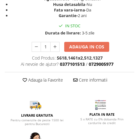
Top saltele 5 cm
Husa detasabila
-Nu
Scaune manager
Top saltele 10 cm
Fata vara-iarna
-Da
Mobilier bucatarie
Garantie-
2 ani
Top saltele memory 5 cm
Mese bucatarie
Top saltele MemoHR 6.5 cm
IN STOC
Scaune pentru bucatarie
Saltele ieftine
Durata de livrare:
3-5 zile
Mobila bucatarie
Saltele cu plasa de arcuri
ADAUGA IN COS
Seturi mese si scaune bucatarie
Saltele cu spuma
Mobilier hol
Cod Produs:
S618,1461x2,512,1327
Ai nevoie de ajutor?
0377101513
/
0729005977
Mobila hol
Suporturi si rafturi pantofi
Adauga la Favorite
Cere informatii
Portmantouri
Pantofare
Seturi mobilier hol
Stender haine
Suport pentru umerase
PLATA IN RATE
LIVRARE GRATUITA
5 x RATE cu 0% dobanda Prin
Pentru comenzile de peste 1500 lei
Etajere
cardurile de credit
pentru Bucuresti
Cuiere
Mobilier gradinita