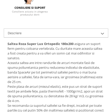
Mese gradinita
CONSILIERE SI SUPORT
Consiliere avizata in alegerea
Scaune gradinita
produsului dorit
Set mese si scaune gradinita
Mobilier copii
Descriere
Mobila camera copii
Scaune birou pentru copii
Saltea Roza Super Lux Ortopedic
180x200
asigura un suport
Saltele patuturi copii
ferm pentru coloana vertebrala. Cu duritate mare aceasta saltea
Paturi copii
a fost creata pentru a va oferi un somn cat mai odihnitor si
sanatos.
Masa si scaune gradinita
Aceasta saltea are intre randurile de arcuri montate fasii de
Seturi comode living si dormitor
spuma poliuretanica pentru reducerea indicelui de elasticitate,
banda SpaceAir pe tot perimetrul saltelei pentru o mai buna
aerisire a saltelei, fata de iarna-vara, iar grosimea (inaltimea) este
de 25 cm.
Peste plasa de arcuri (miezul elastic), este pus un strat de suport
textil pe ambele feţe, pasla thermofelt - 1000gr/m2, apoi un strat
de spuma poliuretanica, cu densitatea de 28 kg/ m3, cu grosimea
de 4 cm.
Se recomanda ca suportul saltelei sa fie drept, incadrat pe toate
partile (cu cel putin 50% din inaltimea saltelei) si pozitionat corect