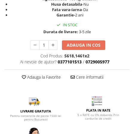
Top saltele 5 cm
Husa detasabila
-Nu
Scaune manager
Top saltele 10 cm
Fata vara-iarna
-Da
Mobilier bucatarie
Garantie-
2 ani
Top saltele memory 5 cm
Mese bucatarie
Top saltele MemoHR 6.5 cm
IN STOC
Scaune pentru bucatarie
Saltele ieftine
Durata de livrare:
3-5 zile
Mobila bucatarie
Saltele cu plasa de arcuri
ADAUGA IN COS
Seturi mese si scaune bucatarie
Saltele cu spuma
Mobilier hol
Cod Produs:
S618,1461x2
Ai nevoie de ajutor?
0377101513
/
0729005977
Mobila hol
Suporturi si rafturi pantofi
Adauga la Favorite
Cere informatii
Portmantouri
Pantofare
Seturi mobilier hol
Stender haine
Suport pentru umerase
PLATA IN RATE
LIVRARE GRATUITA
5 x RATE cu 0% dobanda Prin
Pentru comenzile de peste 1500 lei
Etajere
cardurile de credit
pentru Bucuresti
Cuiere
Mobilier gradinita