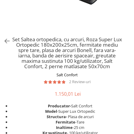
Scaune pliante
Saltele Pocket
Noptiere
Scaune birou
Saltele cu arcuri impachetate
Paturi
individual
Scaune profesionale
Seturi de pat si saltea
Saltele Memory Pocket
Masute de toaleta
Scaune Lemn
Saltele Memory Foam
Mobilier living
Scaune birou copii
Set Saltea ortopedica, cu arcuri, Roza Super Lux
Saltele Memory Pocket
Scaune pentru living
Ortopedic 180x200x25cm, fermitate mediu
Scaune resigilate
Saltele cu plasa arcuri
spre tare, plasa de arcuri Bonell, fara vara-
Seturi comode living si vitrine
iarna, banda de aerisire spaceair, greutate
Scaune gradinita
Saltele cu spuma
Mobila living
maxima sustinuta 100 kg/utilizator, Salt
Saltele cu spuma
Scaune conferinta
Confort, 2 perne matlasate 50x70cm
Comode living
Saltele cu spuma poliuretanica
Scaune terasa si outdoor
Salt Confort
Set mese plus scaune
2 Review-uri
Saltele Latex
Mobilier birou
Saltele Memory
Scaune ergonomice
1.150,01 Lei
Saltele 140x200
Etajere Birou
Producator-
Salt Confort
Saltele 160x200
Dulap birou
Model
-Super Lux Ortopedic
Birouri
Saltele 180x200
Structura-
Plasa de arcuri
Fermitate
-Tare
Scaune pentru birou
Top saltele
Inaltime
-25 cm
Scaune pentru vizitatori
Kg sustinute
- 100 kg/utilizator