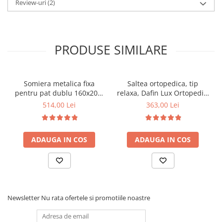
Review-uri
(2)
PRODUSE SIMILARE
Somiera metalica fixa
Saltea ortopedica, tip
pentru pat dublu 160x200,
relaxa, Dafin Lux Ortopedic,
6 picioare, 32 lamele lemn
90x200x21cm, fermitate
514,00 Lei
363,00 Lei
fag, benzi textile, suport
medie, cu plasa de arcuri
saltea ferm, negru
tip Bonell, fata vara-iarna,
sistem de aerisire cu
ADAUGA IN COS
ADAUGA IN COS
butoni, Salt Confort
Newsletter
Nu rata ofertele si promotiile noastre