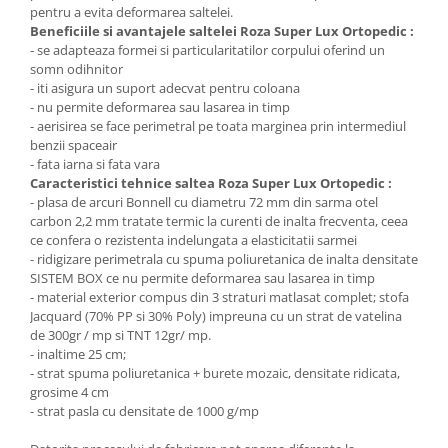
pentru a evita deformarea saltelei.
Beneficiile si avantajele saltelei Roza Super Lux Ortopedic :
- se adapteaza formei si particularitatilor corpului oferind un
somn odihnitor
- iti asigura un suport adecvat pentru coloana
- nu permite deformarea sau lasarea in timp
- aerisirea se face perimetral pe toata marginea prin intermediul
benzii spaceair
- fata iarna si fata vara
Caracteristici tehnice saltea Roza Super Lux Ortopedic :
- plasa de arcuri Bonnell cu diametru 72 mm din sarma otel
carbon 2,2 mm tratate termic la curenti de inalta frecventa, ceea
ce confera o rezistenta indelungata a elasticitatii sarmei
- ridigizare perimetrala cu spuma poliuretanica de inalta densitate
SISTEM BOX ce nu permite deformarea sau lasarea in timp
- material exterior compus din 3 straturi matlasat complet; stofa
Jacquard (70% PP si 30% Poly) impreuna cu un strat de vatelina
de 300gr / mp si TNT 12gr/ mp.
- inaltime 25 cm;
- strat spuma poliuretanica + burete mozaic, densitate ridicata,
grosime 4 cm
- strat pasla cu densitate de 1000 g/mp