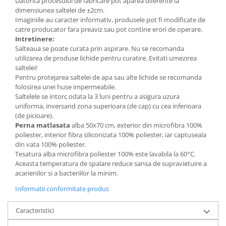
Datorita procesului de fabricare pot aparea diferente la
dimensiunea saltelei de ±2cm.
Imaginiile au caracter informativ, produsele pot fi modificate de
catre producator fara preaviz sau pot contine erori de operare.
Intretinere:
Salteaua se poate curata prin aspirare. Nu se recomanda
utilizarea de produse lichide pentru curatire. Evitati umezirea
saltelei!
Pentru protejarea saltelei de apa sau alte lichide se recomanda
folosirea unei huse impermeabile.
Saltelele se intorc odata la 3 luni pentru a asigura uzura
uniforma, inversand zona superioara (de cap) cu cea inferioara
(de picioare).
Perna matlasata
alba 50x70 cm, exterior din microfibra 100%
poliester, interior fibra siliconizata 100% poliester, iar captuseala
din vata 100% poliester.
Tesatura alba microfibra poliester 100% este lavabila la 60°C.
Aceasta temperatura de spalare reduce sansa de supravietuire a
acarienilor si a bacteriilor la minim.
Informatii conformitate produs
Caracteristici