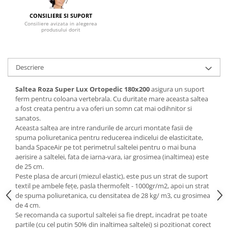
Mese gradinita
CONSILIERE SI SUPORT
Consiliere avizata in alegerea
Scaune gradinita
produsului dorit
Set mese si scaune gradinita
Mobilier copii
Descriere
Mobila camera copii
Scaune birou pentru copii
Saltea Roza Super Lux Ortopedic
180x200
asigura un suport
Saltele patuturi copii
ferm pentru coloana vertebrala. Cu duritate mare aceasta saltea
Paturi copii
a fost creata pentru a va oferi un somn cat mai odihnitor si
sanatos.
Masa si scaune gradinita
Aceasta saltea are intre randurile de arcuri montate fasii de
Seturi comode living si dormitor
spuma poliuretanica pentru reducerea indicelui de elasticitate,
banda SpaceAir pe tot perimetrul saltelei pentru o mai buna
aerisire a saltelei, fata de iarna-vara, iar grosimea (inaltimea) este
de 25 cm.
Peste plasa de arcuri (miezul elastic), este pus un strat de suport
textil pe ambele feţe, pasla thermofelt - 1000gr/m2, apoi un strat
de spuma poliuretanica, cu densitatea de 28 kg/ m3, cu grosimea
de 4 cm.
Se recomanda ca suportul saltelei sa fie drept, incadrat pe toate
partile (cu cel putin 50% din inaltimea saltelei) si pozitionat corect