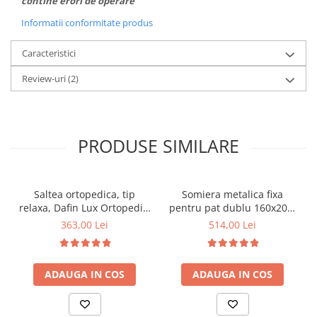
contine erori de operare
Informatii conformitate produs
Caracteristici
Review-uri
(2)
PRODUSE SIMILARE
Saltea ortopedica, tip
Somiera metalica fixa
relaxa, Dafin Lux Ortopedic,
pentru pat dublu 160x200,
90x200x21cm, fermitate
6 picioare, 32 lamele lemn
363,00 Lei
514,00 Lei
medie, cu plasa de arcuri
fag, benzi textile, suport
tip Bonell, fata vara-iarna,
saltea ferm, negru
sistem de aerisire cu
ADAUGA IN COS
ADAUGA IN COS
butoni, Salt Confort