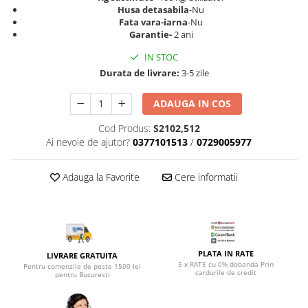
Top saltele 5 cm
Husa detasabila
-Nu
Scaune manager
Top saltele 10 cm
Fata vara-iarna
-Nu
Mobilier bucatarie
Garantie-
2 ani
Top saltele memory 5 cm
Mese bucatarie
Top saltele MemoHR 6.5 cm
IN STOC
Scaune pentru bucatarie
Saltele ieftine
Durata de livrare:
3-5 zile
Mobila bucatarie
Saltele cu plasa de arcuri
ADAUGA IN COS
Seturi mese si scaune bucatarie
Saltele cu spuma
Mobilier hol
Cod Produs:
S2102,512
Ai nevoie de ajutor?
0377101513
/
0729005977
Mobila hol
Suporturi si rafturi pantofi
Adauga la Favorite
Cere informatii
Portmantouri
Pantofare
Seturi mobilier hol
Stender haine
Suport pentru umerase
PLATA IN RATE
LIVRARE GRATUITA
5 x RATE cu 0% dobanda Prin
Pentru comenzile de peste 1500 lei
Etajere
cardurile de credit
pentru Bucuresti
Cuiere
Mobilier gradinita