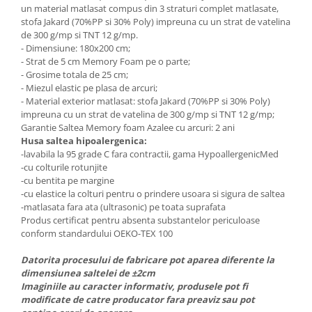
un material matlasat compus din 3 straturi complet matlasate,
stofa Jakard (70%PP si 30% Poly) impreuna cu un strat de vatelina
de 300 g/mp si TNT 12 g/mp.
- Dimensiune: 180x200 cm;
- Strat de 5 cm Memory Foam pe o parte;
- Grosime totala de 25 cm;
- Miezul elastic pe plasa de arcuri;
- Material exterior matlasat: stofa Jakard (70%PP si 30% Poly)
impreuna cu un strat de vatelina de 300 g/mp si TNT 12 g/mp;
Garantie Saltea Memory foam Azalee cu arcuri: 2 ani
Husa saltea hipoalergenica:
-lavabila la 95 grade C fara contractii, gama HypoallergenicMed
-cu colturile rotunjite
-cu bentita pe margine
-cu elastice la colturi pentru o prindere usoara si sigura de saltea
-matlasata fara ata (ultrasonic) pe toata suprafata
Produs certificat pentru absenta substantelor periculoase
conform standardului OEKO-TEX 100
Datorita procesului de fabricare pot aparea diferente la
dimensiunea saltelei de ±2cm
Imaginiile au caracter informativ, produsele pot fi
modificate de catre producator fara preaviz sau pot