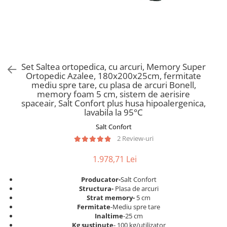
Scaune pliante
Saltele Pocket
Noptiere
Scaune birou
Saltele cu arcuri impachetate
Paturi
individual
Scaune profesionale
Seturi de pat si saltea
Saltele Memory Pocket
Masute de toaleta
Scaune Lemn
Saltele Memory Foam
Mobilier living
Scaune birou copii
Set Saltea ortopedica, cu arcuri, Memory Super
Saltele Memory Pocket
Scaune pentru living
Ortopedic Azalee, 180x200x25cm, fermitate
Scaune resigilate
Saltele cu plasa arcuri
mediu spre tare, cu plasa de arcuri Bonell,
Seturi comode living si vitrine
memory foam 5 cm, sistem de aerisire
Scaune gradinita
Saltele cu spuma
Mobila living
spaceair, Salt Confort plus husa hipoalergenica,
Saltele cu spuma
Scaune conferinta
lavabila la 95°C
Comode living
Saltele cu spuma poliuretanica
Scaune terasa si outdoor
Salt Confort
Set mese plus scaune
2 Review-uri
Saltele Latex
Mobilier birou
Saltele Memory
Scaune ergonomice
1.978,71 Lei
Saltele 140x200
Etajere Birou
Producator-
Salt Confort
Saltele 160x200
Dulap birou
Structura-
Plasa de arcuri
Birouri
Saltele 180x200
Strat memory-
5 cm
Fermitate
-Mediu spre tare
Scaune pentru birou
Top saltele
Inaltime
-25 cm
Scaune pentru vizitatori
Kg sustinute
- 100 kg/utilizator