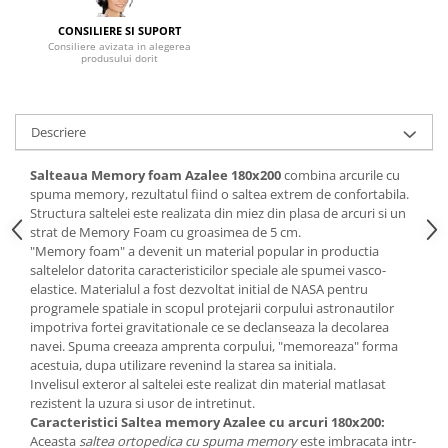
Mese gradinita
CONSILIERE SI SUPORT
Consiliere avizata in alegerea
Scaune gradinita
produsului dorit
Set mese si scaune gradinita
Mobilier copii
Descriere
Mobila camera copii
Scaune birou pentru copii
Salteaua Memory foam Azalee 180x200
combina arcurile cu
Saltele patuturi copii
spuma memory, rezultatul fiind o saltea extrem de confortabila.
Paturi copii
Structura saltelei este realizata din miez din plasa de arcuri si un
strat de Memory Foam cu groasimea de 5 cm.
Masa si scaune gradinita
"Memory foam" a devenit un material popular in productia
Seturi comode living si dormitor
saltelelor datorita caracteristicilor speciale ale spumei vasco-
elastice. Materialul a fost dezvoltat initial de NASA pentru
programele spatiale in scopul protejarii corpului astronautilor
impotriva fortei gravitationale ce se declanseaza la decolarea
navei. Spuma creeaza amprenta corpului, "memoreaza" forma
acestuia, dupa utilizare revenind la starea sa initiala.
Invelisul exteror al saltelei este realizat din material matlasat
rezistent la uzura si usor de intretinut.
Caracteristici Saltea memory Azalee cu arcuri 180x200:
Aceasta
saltea ortopedica cu spuma memory
este imbracata intr-