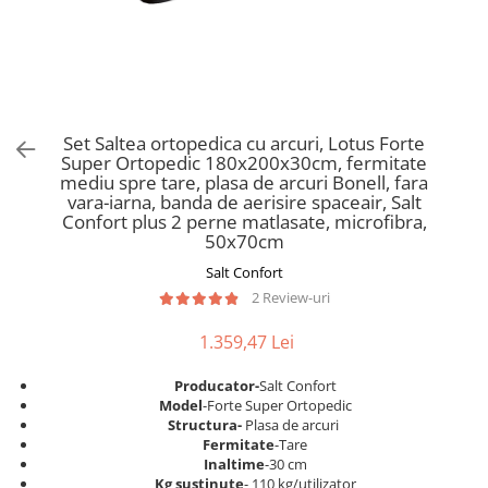
Scaune pliante
Saltele Pocket
Noptiere
Scaune birou
Saltele cu arcuri impachetate
Paturi
individual
Scaune profesionale
Seturi de pat si saltea
Saltele Memory Pocket
Masute de toaleta
Scaune Lemn
Saltele Memory Foam
Mobilier living
Scaune birou copii
Set Saltea ortopedica cu arcuri, Lotus Forte
Saltele Memory Pocket
Scaune pentru living
Super Ortopedic 180x200x30cm, fermitate
Scaune resigilate
Saltele cu plasa arcuri
mediu spre tare, plasa de arcuri Bonell, fara
Seturi comode living si vitrine
vara-iarna, banda de aerisire spaceair, Salt
Scaune gradinita
Saltele cu spuma
Mobila living
Confort plus 2 perne matlasate, microfibra,
Saltele cu spuma
Scaune conferinta
50x70cm
Comode living
Saltele cu spuma poliuretanica
Scaune terasa si outdoor
Salt Confort
Set mese plus scaune
2 Review-uri
Saltele Latex
Mobilier birou
Saltele Memory
Scaune ergonomice
1.359,47 Lei
Saltele 140x200
Etajere Birou
Producator-
Salt Confort
Saltele 160x200
Dulap birou
Model
-Forte Super Ortopedic
Birouri
Saltele 180x200
Structura-
Plasa de arcuri
Fermitate
-Tare
Scaune pentru birou
Top saltele
Inaltime
-30 cm
Scaune pentru vizitatori
Kg sustinute
- 110 kg/utilizator