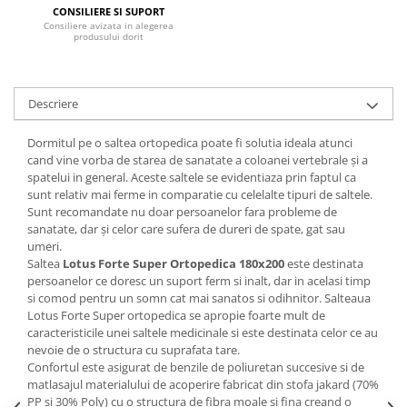
CONSILIERE SI SUPORT
Mese gradinita
Consiliere avizata in alegerea
produsului dorit
Scaune gradinita
Set mese si scaune gradinita
Mobilier copii
Descriere
Mobila camera copii
Dormitul pe o
saltea ortopedica
poate fi solutia ideala atunci
Scaune birou pentru copii
cand vine vorba de starea de sanatate a coloanei vertebrale și a
Saltele patuturi copii
spatelui in general. Aceste saltele se evidentiaza prin faptul ca
Paturi copii
sunt relativ mai ferme in comparatie cu celelalte tipuri de saltele.
Sunt recomandate nu doar persoanelor fara probleme de
Masa si scaune gradinita
sanatate, dar și celor care sufera de dureri de spate, gat sau
Seturi comode living si dormitor
umeri.
Saltea
Lotus Forte Super Ortopedica
180x200
este destinata
persoanelor ce doresc un suport ferm si inalt, dar in acelasi timp
si comod pentru un somn cat mai sanatos si odihnitor. Salteaua
Lotus Forte Super ortopedica se apropie foarte mult de
caracteristicile unei saltele medicinale si este destinata celor ce au
nevoie de o structura cu suprafata tare.
Confortul este asigurat de benzile de poliuretan succesive si de
matlasajul materialului de acoperire fabricat din stofa jakard (70%
PP si 30% Poly) cu o structura de fibra moale si fina creand o