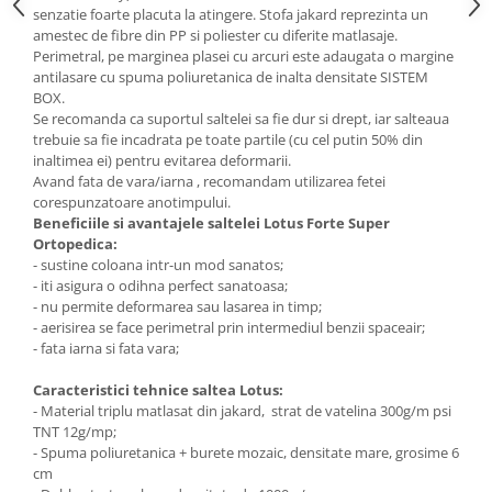
senzatie foarte placuta la atingere. Stofa jakard reprezinta un
amestec de fibre din PP si poliester cu diferite matlasaje.
Perimetral, pe marginea plasei cu arcuri este adaugata o margine
antilasare cu spuma poliuretanica de inalta densitate SISTEM
BOX.
Se recomanda ca suportul saltelei sa fie dur si drept, iar salteaua
trebuie sa fie incadrata pe toate partile (cu cel putin 50% din
inaltimea ei) pentru evitarea deformarii.
Avand fata de vara/iarna , recomandam utilizarea fetei
corespunzatoare anotimpului.
Beneficiile si avantajele saltelei Lotus Forte Super
Ortopedica:
- sustine coloana intr-un mod sanatos;
- iti asigura o odihna perfect sanatoasa;
- nu permite deformarea sau lasarea in timp;
- aerisirea se face perimetral prin intermediul benzii spaceair;
- fata iarna si fata vara;
Caracteristici tehnice saltea Lotus:
- Material triplu matlasat din jakard, strat de vatelina 300g/m psi
TNT 12g/mp;
- Spuma poliuretanica + burete mozaic, densitate mare, grosime 6
cm