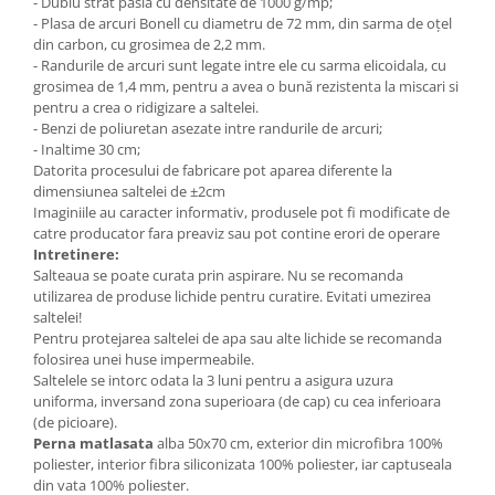
- Dublu strat pasla cu densitate de 1000 g/mp;
- Plasa de arcuri Bonell cu diametru de 72 mm, din sarma de oţel
din carbon, cu grosimea de 2,2 mm.
- Randurile de arcuri sunt legate intre ele cu sarma elicoidala, cu
grosimea de 1,4 mm, pentru a avea o bună rezistenta la miscari si
pentru a crea o ridigizare a saltelei.
- Benzi de poliuretan asezate intre randurile de arcuri;
- Inaltime 30 cm;
Datorita procesului de fabricare pot aparea diferente la
dimensiunea saltelei de ±2cm
Imaginiile au caracter informativ, produsele pot fi modificate de
catre producator fara preaviz sau pot contine erori de operare
Intretinere:
Salteaua se poate curata prin aspirare. Nu se recomanda
utilizarea de produse lichide pentru curatire. Evitati umezirea
saltelei!
Pentru protejarea saltelei de apa sau alte lichide se recomanda
folosirea unei huse impermeabile.
Saltelele se intorc odata la 3 luni pentru a asigura uzura
uniforma, inversand zona superioara (de cap) cu cea inferioara
(de picioare).
Perna matlasata
alba 50x70 cm, exterior din microfibra 100%
poliester, interior fibra siliconizata 100% poliester, iar captuseala
din vata 100% poliester.