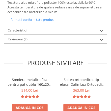
Tesatura alba microfibra poliester 100% este lavabila la 60°C.
Aceasta temperatura de spalare reduce sansa de supravietuire a
acarienilor si a bacteriilor la minim.
Informatii conformitate produs
Caracteristici
Review-uri
(2)
PRODUSE SIMILARE
Somiera metalica fixa
Saltea ortopedica, tip
pentru pat dublu 160x200,
relaxa, Dafin Lux Ortopedic,
6 picioare, 32 lamele lemn
90x200x21cm, fermitate
514,00 Lei
363,00 Lei
fag, benzi textile, suport
medie, cu plasa de arcuri
saltea ferm, negru
tip Bonell, fata vara-iarna,
sistem de aerisire cu
ADAUGA IN COS
ADAUGA IN COS
butoni, Salt Confort