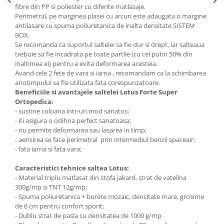
fibre din PP si poliester cu diferite matlasaje.
Perimetral, pe marginea plasei cu arcuri este adaugata o margine
antilasare cu spuma poliuretanica de inalta densitate SISTEM
BOX.
Se recomanda ca suportul saltelei sa fie dur si drept, iar salteaua
trebuie sa fie incadrata pe toate partile (cu cel putin 50% din
inaltimea ei) pentru a evita deformarea acesteia.
Avand cele 2 fete de vara si iarna , recomandam ca la schimbarea
anotimpului sa fie utilizata fata corespunzatoare.
Beneficiile si avantajele saltelei Lotus Forte Super
Ortopedica:
- sustine coloana intr-un mod sanatos;
- iti asigura o odihna perfect sanatoasa;
- nu permite deformarea sau lasarea in timp;
- aerisirea se face perimetral prin intermediul benzii spaceair;
- fata iarna si fata vara;
Caracteristici tehnice saltea Lotus:
- Material triplu matlasat din stofa jakard, strat de vatelina
300g/mp si TNT 12g/mp;
- Spuma poliuretanica + burete mozaic, densitate mare, grosime
de 6 cm pentru confort sporit;
- Dublu strat de pasla cu densitatea de 1000 g/mp