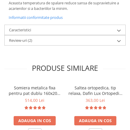
Aceasta temperatura de spalare reduce sansa de supravietuire a
acarienilor si a bacteriilor la minim.
Informatii conformitate produs
Caracteristici
Review-uri
(2)
PRODUSE SIMILARE
Somiera metalica fixa
Saltea ortopedica, tip
pentru pat dublu 160x200,
relaxa, Dafin Lux Ortopedic,
6 picioare, 32 lamele lemn
90x200x21cm, fermitate
514,00 Lei
363,00 Lei
fag, benzi textile, suport
medie, cu plasa de arcuri
saltea ferm, negru
tip Bonell, fata vara-iarna,
sistem de aerisire cu
ADAUGA IN COS
ADAUGA IN COS
butoni, Salt Confort