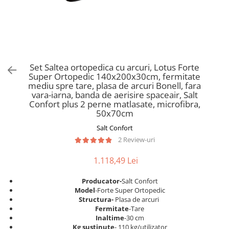
Scaune pliante
Saltele Pocket
Noptiere
Scaune birou
Saltele cu arcuri impachetate
Paturi
individual
Scaune profesionale
Seturi de pat si saltea
Saltele Memory Pocket
Masute de toaleta
Scaune Lemn
Saltele Memory Foam
Mobilier living
Scaune birou copii
Set Saltea ortopedica cu arcuri, Lotus Forte
Saltele Memory Pocket
Scaune pentru living
Super Ortopedic 140x200x30cm, fermitate
Scaune resigilate
Saltele cu plasa arcuri
mediu spre tare, plasa de arcuri Bonell, fara
Seturi comode living si vitrine
vara-iarna, banda de aerisire spaceair, Salt
Scaune gradinita
Saltele cu spuma
Mobila living
Confort plus 2 perne matlasate, microfibra,
Saltele cu spuma
Scaune conferinta
50x70cm
Comode living
Saltele cu spuma poliuretanica
Scaune terasa si outdoor
Salt Confort
Set mese plus scaune
2 Review-uri
Saltele Latex
Mobilier birou
Saltele Memory
Scaune ergonomice
1.118,49 Lei
Saltele 140x200
Etajere Birou
Producator-
Salt Confort
Saltele 160x200
Dulap birou
Model
-Forte Super Ortopedic
Birouri
Saltele 180x200
Structura-
Plasa de arcuri
Fermitate
-Tare
Scaune pentru birou
Top saltele
Inaltime
-30 cm
Scaune pentru vizitatori
Kg sustinute
- 110 kg/utilizator