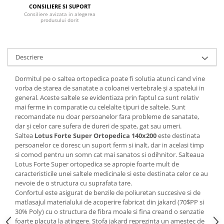
CONSILIERE SI SUPORT
Mese gradinita
Consiliere avizata in alegerea
produsului dorit
Scaune gradinita
Set mese si scaune gradinita
Mobilier copii
Descriere
Mobila camera copii
Dormitul pe o
saltea ortopedica
poate fi solutia atunci cand vine
Scaune birou pentru copii
vorba de starea de sanatate a coloanei vertebrale și a spatelui in
Saltele patuturi copii
general. Aceste saltele se evidentiaza prin faptul ca sunt relativ
Paturi copii
mai ferme in comparatie cu celelalte tipuri de saltele. Sunt
recomandate nu doar persoanelor fara probleme de sanatate,
Masa si scaune gradinita
dar și celor care sufera de dureri de spate, gat sau umeri.
Seturi comode living si dormitor
Saltea
Lotus Forte Super Ortopedica
140x200
este destinata
persoanelor ce doresc un suport ferm si inalt, dar in acelasi timp
si comod pentru un somn cat mai sanatos si odihnitor. Salteaua
Lotus Forte Super ortopedica se apropie foarte mult de
caracteristicile unei saltele medicinale si este destinata celor ce au
nevoie de o structura cu suprafata tare.
Confortul este asigurat de benzile de poliuretan succesive si de
matlasajul materialului de acoperire fabricat din jakard (70$PP si
30% Poly) cu o structura de fibra moale si fina creand o senzatie
foarte placuta la atingere. Stofa jakard reprezinta un amestec de