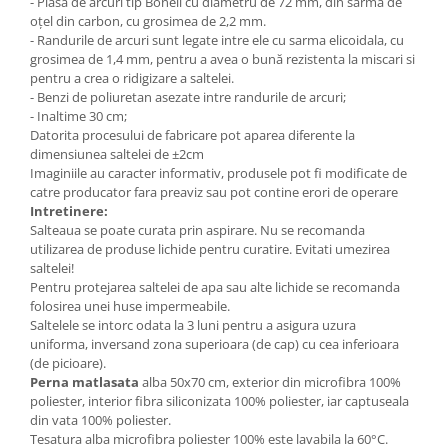
- Plasa de arcuri tip Bonell cu diametru de 72 mm, din sarma de
oţel din carbon, cu grosimea de 2,2 mm.
- Randurile de arcuri sunt legate intre ele cu sarma elicoidala, cu
grosimea de 1,4 mm, pentru a avea o bună rezistenta la miscari si
pentru a crea o ridigizare a saltelei.
- Benzi de poliuretan asezate intre randurile de arcuri;
- Inaltime 30 cm;
Datorita procesului de fabricare pot aparea diferente la
dimensiunea saltelei de ±2cm
Imaginiile au caracter informativ, produsele pot fi modificate de
catre producator fara preaviz sau pot contine erori de operare
Intretinere:
Salteaua se poate curata prin aspirare. Nu se recomanda
utilizarea de produse lichide pentru curatire. Evitati umezirea
saltelei!
Pentru protejarea saltelei de apa sau alte lichide se recomanda
folosirea unei huse impermeabile.
Saltelele se intorc odata la 3 luni pentru a asigura uzura
uniforma, inversand zona superioara (de cap) cu cea inferioara
(de picioare).
Perna matlasata
alba 50x70 cm, exterior din microfibra 100%
poliester, interior fibra siliconizata 100% poliester, iar captuseala
din vata 100% poliester.
Tesatura alba microfibra poliester 100% este lavabila la 60°C.