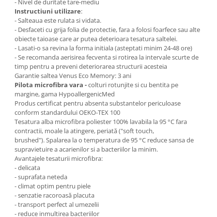
- Nivel de duritate tare-mediu
Instructiuni utilizare
:
- Salteaua este rulata si vidata.
- Desfaceti cu grija folia de protectie, fara a folosi foarfece sau alte
obiecte taioase care ar putea deterioara tesatura saltelei.
- Lasati-o sa revina la forma initiala (asteptati minim 24-48 ore)
- Se recomanda aerisirea fecventa si rotirea la intervale scurte de
timp pentru a preveni deteriorarea structurii acesteia
Garantie saltea Venus Eco Memory: 3 ani
Pilota microfibra vara -
colturi rotunjite si cu bentita pe
margine, gama HypoallergenicMed
Produs certificat pentru absenta substantelor periculoase
conform standardului OEKO-TEX 100
Tesatura alba microfibra poliester 100% lavabila la 95 °C fara
contractii, moale la atingere, periată ("soft touch,
brushed"). Spalarea la o temperatura de 95 °C reduce sansa de
supravietuire a acarienilor si a bacteriilor la minim.
Avantajele tesaturii microfibra:
- delicata
- suprafata neteda
- climat optim pentru piele
- senzatie racoroasă placuta
- transport perfect al umezelii
- reduce inmultirea bacteriilor