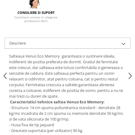
Mese gradinita
CONSILIERE SI SUPORT
Scaune gradinita
Consiliere avizata in alegerea
produsului dorit
Set mese si scaune gradinita
Mobilier copii
Mobila camera copii
Descriere
Scaune birou pentru copii
Saltele patuturi copii
Salteaua Venus Eco Memory garanteaza o sustinere ideala,
indiferent de pozitia preferata de dormit. Gradul de fermitate
Paturi copii
este crescut, dar salteaua este totusi confortabila si genereaza o
Masa si scaune gradinita
senzatie de caldura. Este salteaua perfecta pentru un somn
relaxant si odihnitor, atat pentru coloana, cat si pentru restul
Seturi comode living si dormitor
corpului. Fermitatea crescuta a saltelei garanteaza alinierea
corecta a coloanei, indiferent de pozitia de somn, pentru a nu te
mai trezi cu dureri de spate.
Caracteristici tehnice saltea Venus Eco Memory:
- Structura: 14 cm spuma poliuretanica standard - densitate 28
kg/mc incadrata de 2 cm spuma cu memorie densitate 50 kg/mc
si de vata siliconata de 100 gr/mp.
- Husa fixa de tip jaquard
- Greutate suportata (per utilizator) 90 kg