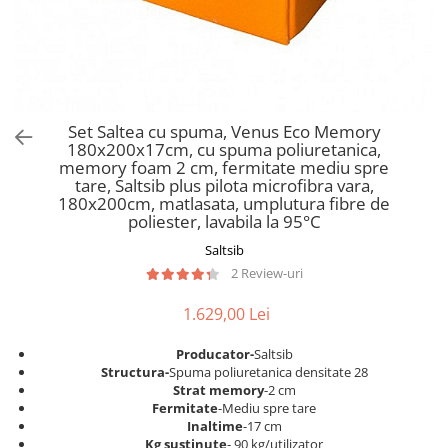
Scaune pliante
Saltele Pocket
Noptiere
Scaune birou
Saltele cu arcuri impachetate
Paturi
individual
Scaune profesionale
Seturi de pat si saltea
Saltele Memory Pocket
Masute de toaleta
Scaune Lemn
Saltele Memory Foam
Mobilier living
Scaune birou copii
Set Saltea cu spuma, Venus Eco Memory
Saltele Memory Pocket
Scaune pentru living
180x200x17cm, cu spuma poliuretanica,
Scaune resigilate
Saltele cu plasa arcuri
memory foam 2 cm, fermitate mediu spre
Seturi comode living si vitrine
tare, Saltsib plus pilota microfibra vara,
Scaune gradinita
Saltele cu spuma
Mobila living
180x200cm, matlasata, umplutura fibre de
Saltele cu spuma
Scaune conferinta
poliester, lavabila la 95°C
Comode living
Saltele cu spuma poliuretanica
Scaune terasa si outdoor
Saltsib
Set mese plus scaune
2 Review-uri
Saltele Latex
Mobilier birou
Saltele Memory
Scaune ergonomice
1.629,00 Lei
Saltele 140x200
Etajere Birou
Producator-
Saltsib
Saltele 160x200
Dulap birou
Structura-
Spuma poliuretanica densitate 28
Birouri
Saltele 180x200
Strat memory
-2 cm
Fermitate
-Mediu spre tare
Scaune pentru birou
Top saltele
Inaltime
-17 cm
Scaune pentru vizitatori
Kg sustinute
- 90 kg/utilizator