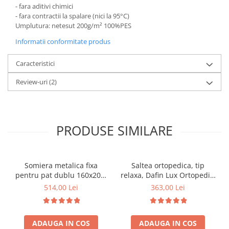
- fara aditivi chimici
- fara contractii la spalare (nici la 95°C)
Umplutura: netesut 200g/m² 100%PES
Informatii conformitate produs
Caracteristici
Review-uri
(2)
PRODUSE SIMILARE
Somiera metalica fixa
Saltea ortopedica, tip
pentru pat dublu 160x200,
relaxa, Dafin Lux Ortopedic,
6 picioare, 32 lamele lemn
90x200x21cm, fermitate
514,00 Lei
363,00 Lei
fag, benzi textile, suport
medie, cu plasa de arcuri
saltea ferm, negru
tip Bonell, fata vara-iarna,
sistem de aerisire cu
ADAUGA IN COS
ADAUGA IN COS
butoni, Salt Confort