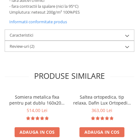
- fara aditivi chimici
- fara contractii la spalare (nici la 95°C)
Umplutura: netesut 200g/m² 100%PES
Informatii conformitate produs
Caracteristici
Review-uri
(2)
PRODUSE SIMILARE
Somiera metalica fixa
Saltea ortopedica, tip
pentru pat dublu 160x200,
relaxa, Dafin Lux Ortopedic,
6 picioare, 32 lamele lemn
90x200x21cm, fermitate
514,00 Lei
363,00 Lei
fag, benzi textile, suport
medie, cu plasa de arcuri
saltea ferm, negru
tip Bonell, fata vara-iarna,
sistem de aerisire cu
ADAUGA IN COS
ADAUGA IN COS
butoni, Salt Confort