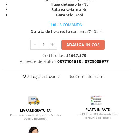
Top saltele 5 cm
Husa detasabila
-Nu
Scaune manager
Top saltele 10 cm
Fata vara-iarna
-Nu
Mobilier bucatarie
Garantie
-3 ani
Top saltele memory 5 cm
Mese bucatarie
Top saltele MemoHR 6.5 cm
LA COMANDA
Scaune pentru bucatarie
Saltele ieftine
Durata de livrare:
La comanda 7-10 zile
Mobila bucatarie
Saltele cu plasa de arcuri
ADAUGA IN COS
Seturi mese si scaune bucatarie
Saltele cu spuma
Mobilier hol
Cod Produs:
S1667,570
Ai nevoie de ajutor?
0377101513
/
0729005977
Mobila hol
Suporturi si rafturi pantofi
Adauga la Favorite
Cere informatii
Portmantouri
Pantofare
Seturi mobilier hol
Stender haine
Suport pentru umerase
PLATA IN RATE
LIVRARE GRATUITA
5 x RATE cu 0% dobanda Prin
Pentru comenzile de peste 1500 lei
Etajere
cardurile de credit
pentru Bucuresti
Cuiere
Mobilier gradinita