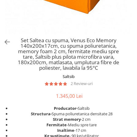
Scaune pliante
Saltele Pocket
Noptiere
Scaune birou
Saltele cu arcuri impachetate
Paturi
individual
Scaune profesionale
Seturi de pat si saltea
Saltele Memory Pocket
Masute de toaleta
Scaune Lemn
Saltele Memory Foam
Mobilier living
Scaune birou copii
Set Saltea cu spuma, Venus Eco Memory
Saltele Memory Pocket
Scaune pentru living
140x200x17cm, cu spuma poliuretanica,
Scaune resigilate
Saltele cu plasa arcuri
memory foam 2 cm, fermitate mediu spre
Seturi comode living si vitrine
tare, Saltsib plus pilota microfibra vara,
Scaune gradinita
Saltele cu spuma
Mobila living
180x200cm, matlasata, umplutura fibre de
Saltele cu spuma
Scaune conferinta
poliester, lavabila la 95°C
Comode living
Saltele cu spuma poliuretanica
Scaune terasa si outdoor
Saltsib
Set mese plus scaune
2 Review-uri
Saltele Latex
Mobilier birou
Saltele Memory
Scaune ergonomice
1.345,00 Lei
Saltele 140x200
Etajere Birou
Producator-
Saltsib
Saltele 160x200
Dulap birou
Structura-
Spuma poliuretanica densitate 28
Birouri
Saltele 180x200
Strat memory
-2 cm
Fermitate
-Mediu spre tare
Scaune pentru birou
Top saltele
Inaltime
-17 cm
Scaune pentru vizitatori
Kg sustinute
- 90 kg/utilizator