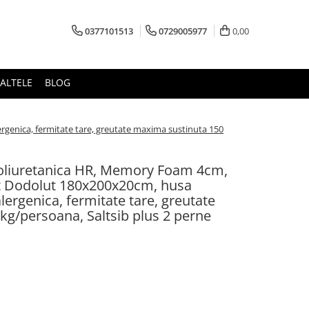
0377101513
0729005977
0,00
ALTELE
BLOG
genica, fermitate tare, greutate maxima sustinuta 150
poliuretanica HR, Memory Foam 4cm,
 Dodolut 180x200x20cm, husa
alergenica, fermitate tare, greutate
kg/persoana, Saltsib plus 2 perne