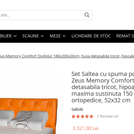
ILIER
SCAUNE
MESE
LICHIDARE DE STOC
REMAT S
us Memory Comfort Dodolut 180x200x20cm, husa detasabila tricot, hipoaler
Set Saltea cu spuma 
Zeus Memory Comfort
detasabila tricot, hipo
maxima sustinuta 150 
ortopedice, 52x32 cm
Saltsib
2 Review-uri
3.321,00 Lei