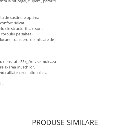
enta la mucegai, ciuperci, paraziti
orta de sustinere optima
confort ridicat
elulele structurii sale sunt
 corpului pe saltea)
blocand transferul de miscare de
u densitate 55kg/mc, se muleaza
 relaxarea muschilor.
d calitatea exceptionala ca
la.
PRODUSE SIMILARE