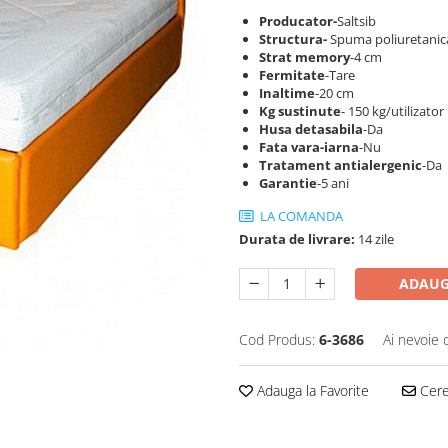
Producator-
Saltsib
S
tructura-
Spuma poliuretanica
Strat memory
-4 cm
Fermitate
-Tare
Inaltime
-20 cm
Kg sustinute
- 150 kg/utilizator
Husa detasabila
-Da
Fata vara-iarna
-Nu
Tratament antialergenic
-Da
Garantie
-5 ani
LA COMANDA
Durata de livrare:
14 zile
ADAUG
Cod Produs:
6-3686
Ai nevoie 
Adauga la Favorite
Cere 