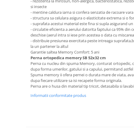
- rezistenta la mirosuri, non-alergica, bacteriostatica, rezist
si insecte
Mese gradinita
- mentine caldura iarna si confera senzatia de racoare vara
Scaune gradinita
- structura sa celulara asigura o elasticitate extrema si o f
Set mese si scaune gradinita
- suprafata acestui material este fina si supla asigurand un 
- circulatie eficienta a aerului datorita faptului ca 95% din c
Mobilier copii
deschise (aerul intra si iese prin acestea o data cu miscarea
Mobila camera copii
- distribuie presiunea exercitata peste intreaga suprafata,
la un partener la altul
Scaune birou pentru copii
Garantie saltea Memory Comfort: 5 ani
Saltele patuturi copii
Perna ortopedica memory SB 52x32 cm
Paturi copii
Perna cu nucleu din spuma Memory, conturat ortopedic, c
dupa forma umerilor, gatului si a capului, permitand astfel
Masa si scaune gradinita
Spuma memory ii ofera pernei o durata mare de viata, avan
Seturi comode living si dormitor
dupa fiecare utilizare sa isi recapete forma originala.
Perna are o husa din material tip tricot, detasabila si lavabi
Informatii conformitate produs