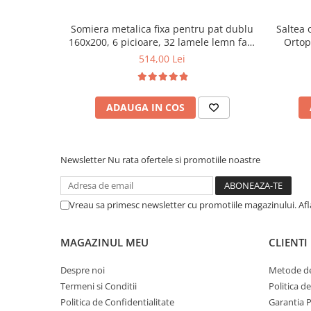
Somiera metalica fixa pentru pat dublu
Saltea 
160x200, 6 picioare, 32 lamele lemn fag,
Ortop
benzi textile, suport saltea ferm, negru
medie, c
514,00 Lei
vara-iar
ADAUGA IN COS
Newsletter
Nu rata ofertele si promotiile noastre
Vreau sa primesc newsletter cu promotiile magazinului. Af
MAGAZINUL MEU
CLIENTI
Despre noi
Metode de
Termeni si Conditii
Politica d
Politica de Confidentialitate
Garantia 