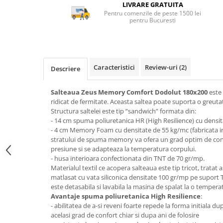
Top saltele 5 cm
LIVRARE GRATUITA
Scaune manager
Pentru comenzile de peste 1500 lei
Top saltele 10 cm
pentru Bucuresti
Mobilier bucatarie
Top saltele memory 5 cm
Mese bucatarie
Top saltele MemoHR 6.5 cm
Scaune pentru bucatarie
Saltele ieftine
Mobila bucatarie
Caracteristici
Review-uri
(2)
Saltele cu plasa de arcuri
Descriere
Seturi mese si scaune bucatarie
Saltele cu spuma
Mobilier hol
Salteaua Zeus Memory Comfort Dodolut
180x200
este 
ridicat de fermitate. Aceasta saltea poate suporta o greutat
Mobila hol
Structura saltelei este tip ”sandwich” formata din:
Suporturi si rafturi pantofi
- 14 cm spuma poliuretanica HR (High Resilience) cu densi
Portmantouri
- 4 cm Memory Foam cu densitate de 55 kg/mc (fabricata in
stratului de spuma memory va ofera un grad optim de con
Pantofare
presiune si se adapteaza la temperatura corpului.
Seturi mobilier hol
- husa interioara confectionata din TNT de 70 gr/mp.
Materialul textil ce acopera salteaua este tip tricot, tratat a
Stender haine
matlasat cu vata siliconica densitate 100 gr/mp pe suport 
Suport pentru umerase
este detasabila si lavabila la masina de spalat la o temper
Etajere
Avantaje spuma poliuretanica High Resilience
:
- abilitatea de a-si reveni foarte repede la forma initiala dup
Cuiere
acelasi grad de confort chiar si dupa ani de folosire
Mobilier gradinita