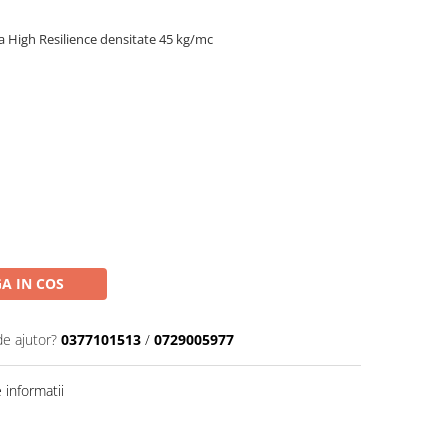
 High Resilience densitate 45 kg/mc
A IN COS
de ajutor?
0377101513
/
0729005977
informatii