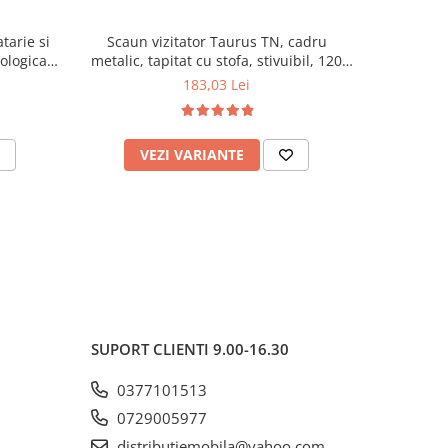
tarie si
Scaun vizitator Taurus TN, cadru
Scaun de li
cologica,
metalic, tapitat cu stofa, stivuibil, 120
lemn masiv
kg, negru
120 k
183,03 Lei
VEZI VARIANTE
AD
SUPORT CLIENTI
9.00-16.30
0377101513
0729005977
distributiemobila@yahoo.com