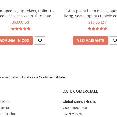
ortopedica, tip relaxa, Dafin Lux
Scaun pliant lemn masiv, buca
edic, 90x200x21cm, fermitate
living, sezut tapitat cu piele e
u plasa de arcuri tip Bonell, fata
100 kg, cires
363,00 Lei
215,56 Lei
na, sistem de aerisire cu butoni,
Salt Confort
ADAUGA IN COS
VEZI VARIANTE
la mai multe in
Politica de Confidentialitate
DATE COMERCIALE
 Plata
Global Network SRL
e Retur
J2002010573408
Produselor
RO14962978