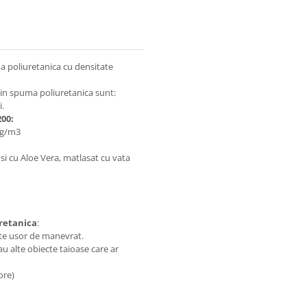
ma poliuretanica cu densitate
 din spuma poliuretanica sunt:
i.
200:
kg/m3
i si cu Aloe Vera, matlasat cu vata
iretanica
:
este usor de manevrat.
sau alte obiecte taioase care ar
 ore)