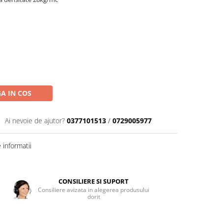
A IN COS
Ai nevoie de ajutor?
0377101513
/
0729005977
informatii
CONSILIERE SI SUPORT
Consiliere avizata in alegerea produsului
dorit