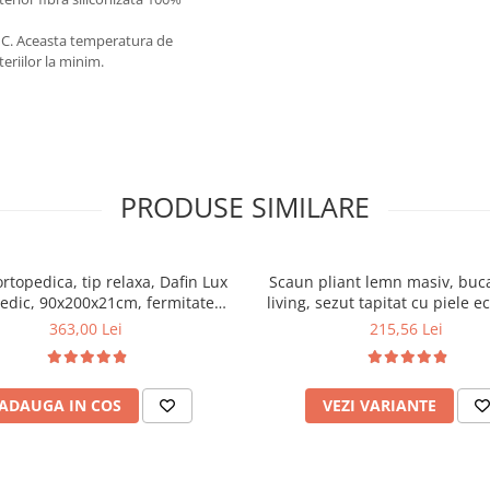
0°C. Aceasta temperatura de
eriilor la minim.
PRODUSE SIMILARE
ortopedica, tip relaxa, Dafin Lux
Scaun pliant lemn masiv, buca
edic, 90x200x21cm, fermitate
living, sezut tapitat cu piele e
u plasa de arcuri tip Bonell, fata
100 kg, cires
363,00 Lei
215,56 Lei
na, sistem de aerisire cu butoni,
Salt Confort
ADAUGA IN COS
VEZI VARIANTE