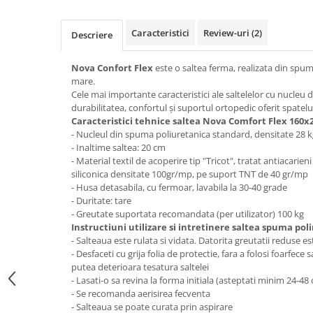
Top saltele 5 cm
Scaune manager
Top saltele 10 cm
Mobilier bucatarie
Caracteristici
Review-uri
(2)
Descriere
Top saltele memory 5 cm
Mese bucatarie
Top saltele MemoHR 6.5 cm
Nova Confort Flex
este o saltea ferma, realizata din spu
Scaune pentru bucatarie
Saltele ieftine
mare.
Mobila bucatarie
Cele mai importante caracteristici ale saltelelor cu nucleu
Saltele cu plasa de arcuri
Seturi mese si scaune bucatarie
durabilitatea, confortul și suportul ortopedic oferit spatelu
Saltele cu spuma
Caracteristici tehnice saltea Nova Comfort Flex 160x
Mobilier hol
- Nucleul din spuma poliuretanica standard, densitate 28 
Mobila hol
- Inaltime saltea: 20 cm
- Material textil de acoperire tip "Tricot", tratat antiacarien
Suporturi si rafturi pantofi
siliconica densitate 100gr/mp, pe suport TNT de 40 gr/mp
Portmantouri
- Husa detasabila, cu fermoar, lavabila la 30-40 grade
Pantofare
- Duritate: tare
- Greutate suportata recomandata (per utilizator) 100 kg
Seturi mobilier hol
Instructiuni utilizare si intretinere saltea spuma pol
Stender haine
- Salteaua este rulata si vidata. Datorita greutatii reduse 
- Desfaceti cu grija folia de protectie, fara a folosi foarfece 
Suport pentru umerase
putea deterioara tesatura saltelei
Etajere
- Lasati-o sa revina la forma initiala (asteptati minim 24-48
Cuiere
- Se recomanda aerisirea fecventa
- Salteaua se poate curata prin aspirare
Mobilier gradinita