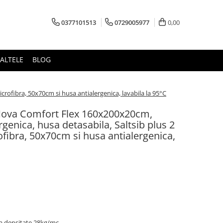
0377101513
0729005977
0,00
ALTELE
BLOG
rofibra, 50x70cm si husa antialergenica, lavabila la 95°C
Nova Comfort Flex 160x200x20cm,
rgenica, husa detasabila, Saltsib plus 2
fibra, 50x70cm si husa antialergenica,
a densitate 28kg/mc