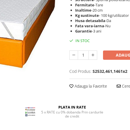
Fermitate
-Tare
Inaltime
-20 cm
Kg sustinute
- 100 kg/utilizator
Husa detasabila
-Da
Fata vara-iarna
-Nu
Garantie
-3 ani
IN STOC
ADAUG
Cod Produs:
S2532,461,1461x2
Adauga la Favorite
Cere 
PLATA IN RATE
5 x RATE cu 0% dobanda Prin cardurile
de credit