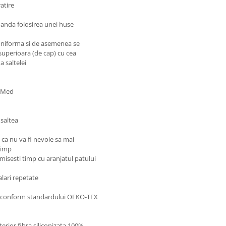
atire
omanda folosirea unei huse
a uniforma si de asemenea se
superioara (de cap) cu cea
a saltelei
icMed
 saltea
 ca nu va fi nevoie sa mai
timp
omisesti timp cu aranjatul patului
alari repetate
se conform standardului OEKO-TEX
terior fibra siliconizata 100%