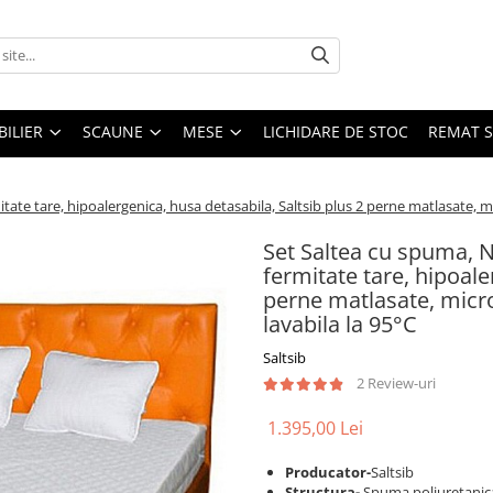
ILIER
SCAUNE
MESE
LICHIDARE DE STOC
REMAT S
e tare, hipoalergenica, husa detasabila, Saltsib plus 2 perne matlasate, mic
Set Saltea cu spuma, 
fermitate tare, hipoale
perne matlasate, micro
lavabila la 95°C
Saltsib
2 Review-uri
1.395,00 Lei
Producator-
Saltsib
S
tructura-
Spuma poliuretanic