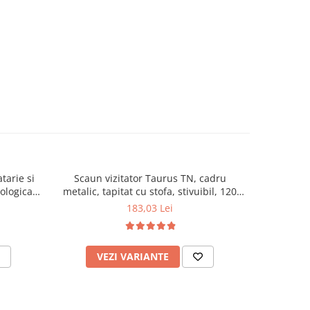
tarie si
Scaun vizitator Taurus TN, cadru
Scaun de li
cologica,
metalic, tapitat cu stofa, stivuibil, 120
lemn masiv
kg, negru
120 k
183,03 Lei
VEZI VARIANTE
AD