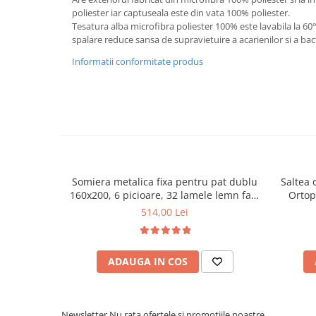
poliester iar captuseala este din vata 100% poliester.
Tesatura alba microfibra poliester 100% este lavabila la 6
spalare reduce sansa de supravietuire a acarienilor si a bact
Informatii conformitate produs
Somiera metalica fixa pentru pat dublu
Saltea 
160x200, 6 picioare, 32 lamele lemn fag,
Ortop
benzi textile, suport saltea ferm, negru
medie, c
514,00 Lei
vara-iar
ADAUGA IN COS
Newsletter
Nu rata ofertele si promotiile noastre