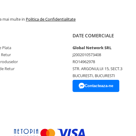
la mai multe in
Politica de Confidentialitate
DATE COMERCIALE
 Plata
Global Network SRL
e Retur
J2002010573408
Produselor
RO14962978
de Retur
STR. ARGONULUI 15, SECT.3
BUCURESTI, BUCURESTI
Contacteaza-ne